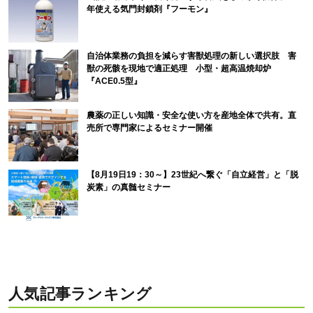
年使える気門封鎖剤『フーモン』
自治体業務の負担を減らす害獣処理の新しい選択肢 害
獣の死骸を現地で適正処理 小型・超高温焼却炉
『ACE0.5型』
農薬の正しい知識・安全な使い方を産地全体で共有。直
売所で専門家によるセミナー開催
【8月19日19：30～】23世紀へ繋ぐ「自立経営」と「脱
炭素」の真髄セミナー
人気記事ランキング