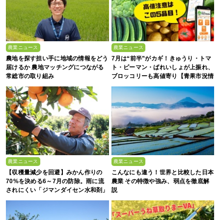
農業ニュース
農業ニュース
農地を探す担い手に地域の情報をどう
7月は“前半”がカギ！きゅうり・トマ
届けるか 農地マッチングにつながる
ト・ピーマン・ばれいしょが上振れ、
常総市の取り組み
ブロッコリーも高値寄り【青果市況情
報アプリ「YAOYASAN」】
農業ニュース
農業ニュース
【収穫量減少を回避】みかん作りの
こんなにも違う！世界と比較した日本
70%を決める6～7月の防除。雨に流
農業 その特徴や強み、弱点を徹底解
されにくい「ジマンダイセン水和剤」
説
で黒点病を叩く！