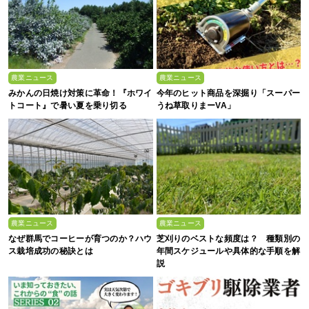
農業ニュース
農業ニュース
みかんの日焼け対策に革命！『ホワイ
今年のヒット商品を深掘り「スーパー
トコート』で暑い夏を乗り切る
うね草取りまーVA」
農業ニュース
農業ニュース
なぜ群馬でコーヒーが育つのか？ハウ
芝刈りのベストな頻度は？ 種類別の
ス栽培成功の秘訣とは
年間スケジュールや具体的な手順を解
説