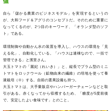
値
自ら「儲かる農業のビジネスモデル」を実現するというの
が、大和フード＆アグリのコンセプトだ。そのために重要に
なってくるのが、2つ目のキーワード、「オランダ型のソフ
ト」である。
環境制御や自動かん水の装置を導入し、ハウスの環境を「見
える化」、自動化している。「ハウスは連棟なので、一括で
管理できる」と濱里さん。
大玉トマトの「麗妃（れいき）」と、縦長でプラム型のミニ
トマトをロックウール（鉱物由来の繊維）の培地を使って養
液栽培（※）する。自前の選果設備も持つ。
大玉トマトは、大手量販店やハンバーガーチェーンなどと取
引がある。赤くなってから収穫するため、「糖度が5度前後
で、安定したよい食味です」とのこと。