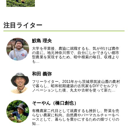
注目ライター
鮫島 理央
大学を卒業後、農協に就職するも、気が付けば農作
の道に。地元神奈川県で、自分にしかできない都市
型農業を実現するため、暗中模索の毎日。収穫より
も…
和田 義弥
フリーライター。2011年から茨城県筑波山麓の農村
で暮らし、昭和初期建築の古民家をDIYでセルフリ
ノベーションした後、丸太や古材を使って新た…
そーやん（橋口創也）
有機農家二代目として就農するも挫折し、野菜を売
らない農家に転向。自然農やパーマカルチャーをベ
ースとして、暮らしを豊かにするための畑づくりの
知…