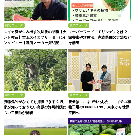
農業ニュース
農業ニュース
スイカ愛が生み出す次世代の品種【ナ
スーパーフード「モリンガ」とは？
ント種苗】大玉スイカブリーダーにイ
栄養素や活用法、家庭菜園の方法など
ンタビュー【種苗メーカー探訪記
を解説
Vol.4】
農業ニュース
農業ニュース
狩猟免許がなくても捕獲できる？ 農
農業はここまで進化した！ イチゴ植
家が知っておきたい鳥獣の許可捕獲に
物工場のOishii Farm、東京から世界
ついて猟師が解説
展開へ