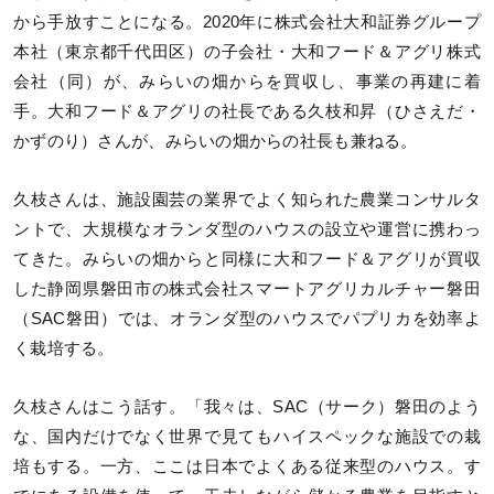
から手放すことになる。2020年に株式会社大和証券グループ
本社（東京都千代田区）の子会社・大和フード＆アグリ株式
会社（同）が、みらいの畑からを買収し、事業の再建に着
手。大和フード＆アグリの社長である久枝和昇（ひさえだ・
かずのり）さんが、みらいの畑からの社長も兼ねる。
久枝さんは、施設園芸の業界でよく知られた農業コンサルタ
ントで、大規模なオランダ型のハウスの設立や運営に携わっ
てきた。みらいの畑からと同様に大和フード＆アグリが買収
した静岡県磐田市の株式会社スマートアグリカルチャー磐田
（SAC磐田）では、オランダ型のハウスでパプリカを効率よ
く栽培する。
久枝さんはこう話す。「我々は、SAC（サーク）磐田のよう
な、国内だけでなく世界で見てもハイスペックな施設での栽
培もする。一方、ここは日本でよくある従来型のハウス。す