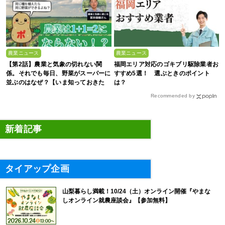
農業ニュース
農業ニュース
【第2話】農業と気象の切れない関
福岡エリア対応のゴキブリ駆除業者お
係。それでも毎日、野菜がスーパーに
すすめ5選！ 選ぶときのポイント
並ぶのはなぜ？【いま知っておきた
は？
い、これからの”食”の話】
Recommended by
新着記事
タイアップ企画
山梨暮らし満載！10/24（土）オンライン開催『やまな
しオンライン就農座談会』【参加無料】