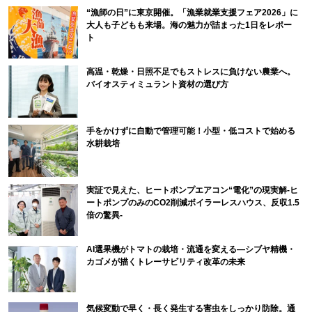
“漁師の日”に東京開催。「漁業就業支援フェア2026」に
大人も子どもも来場。海の魅力が詰まった1日をレポー
ト
高温・乾燥・日照不足でもストレスに負けない農業へ。
バイオスティミュラント資材の選び方
手をかけずに自動で管理可能！小型・低コストで始める
水耕栽培
実証で見えた、ヒートポンプエアコン“電化”の現実解-ヒ
ートポンプのみのCO2削減ボイラーレスハウス、反収1.5
倍の驚異-
AI選果機がトマトの栽培・流通を変える―シブヤ精機・
カゴメが描くトレーサビリティ改革の未来
気候変動で早く・長く発生する害虫をしっかり防除。通