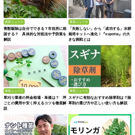
農業ニュース
農業ニュース
害獣駆除は自分でできる？市役所に相
「失敗しない」から「成功する」水耕
談する？ 具体的な対処法や予防策を
栽培キットへ進化！『supotta』の大
解説
きな挑戦とは
農業ニュース
農業ニュース
草刈り業者の料金相場・単価は？ 坪
スギナに有効なおすすめ除草剤は？除
ごとの費用や安く抑えるコツを徹底解
草剤の選び方や正しい使い方も解説
説