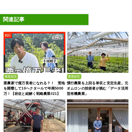
関連記事
農業経営
農業経営
栗農家で億万長者になれる？！ 荒地
慣行農業を上回る単収と安定生産。元
を開墾して10ヘクタールで年商5000
オムロンの技術者が挑む「データ活用
万！【岩佐と紐解く戦略農業#21】
型有機農業」