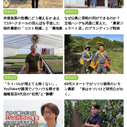
農業経営
農業経営
米価急落の危機にどう備えるか あえ
なぜ山奥に長蛇の列ができるのか？
て10ヘクタールの田んぼを手放した
立地ハンデを武器に変えた、「農家ジ
稲作農家の「コスト削減」と「農地集
ェラート店」のブランディング戦術
約」
農業経営
農業経営
「ライバルが増えても怖くない」。
60代スタートでがっつり栽培のレモ
YouTubeや講演でノウハウを晒す老
ン農家 「体はキツいけど研究心がわ
舗種苗店4代目の“狂気”と“勝機”
く」