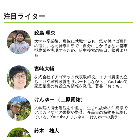
注目ライター
鮫島 理央
大学を卒業後、農協に就職するも、気が付けば農作
の道に。地元神奈川県で、自分にしかできない都市
型農業を実現するため、暗中模索の毎日。収穫より
も…
宮崎大輔
株式会社イチゴテック代表取締役。イチゴ農園の立
ち上げや経営改善をサポートしながら、YouTubeで
家庭菜園のお役立ち情報を発信。著書『おうち…
けんゆー （上原賢祐）
大学院の博士過程を中退し、生まれ故郷の沖縄県で
アボカドなどの果樹や野菜、多品目の植物を栽培し
ている。Youtubeチャンネル「けんゆーの農ラ…
鈴木 雄人