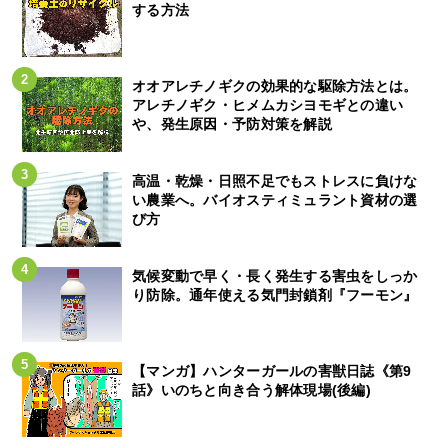
する方法
オオアレチノギクの効果的な駆除方法とは。
アレチノギク・ヒメムカシヨモギとの違い
や、発生原因・予防対策を解説
高温・乾燥・日照不足でもストレスに負けな
い農業へ。バイオスティミュラント資材の選
び方
気候変動で早く・長く発生する害虫をしっか
り防除。通年使える気門封鎖剤『フーモン』
【マンガ】ハンターガールの害獣日誌《第9
話》いのちと向き合う解体現場(後編)