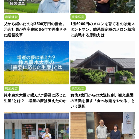
農業経営
農業経営
父から継いだのは3500万円の借金。
1玉6000円のメロンを育てるのは元ス
元会社員が赤字農家を5年で再生させ
タントマン。純系固定種のメロン栽培
た経営改革
に挑戦する原動力は
農業経営
農業経営
鈴木農水大臣が選んだ“需要に応じた
負債3億円からの大逆転劇。観光農園
生産”とは？ 増産の夢は潰えたのか
の常識を覆す「食べ放題をやめる」と
いう選択