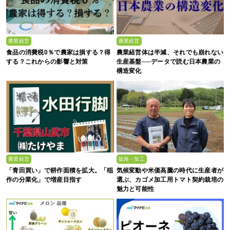
農業経営
農業経営
食品の消費税0％で農家は損する？得
農業経営体は半減、それでも崩れない
する？これからの影響と対策
生産基盤──データで読む日本農業の
構造変化
農業経営
販路・加工
「青田買い」で耕作面積を拡大。「稲
気候変動や米価高騰の時代に生産者が
作の分業化」で増産目指す
選ぶ、カゴメ加工用トマト契約栽培の
魅力と可能性