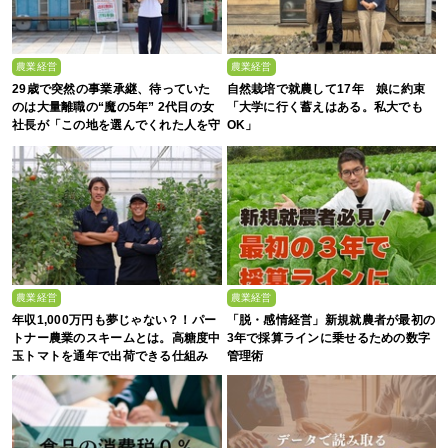
農業経営
農業経営
29歳で突然の事業承継、待っていた
自然栽培で就農して17年 娘に約束
のは大量離職の“魔の5年” 2代目の女
「大学に行く蓄えはある。私大でも
社長が「この地を選んでくれた人を守
OK」
る」と誓った日
農業経営
農業経営
年収1,000万円も夢じゃない？！パー
「脱・感情経営」新規就農者が最初の
トナー農業のスキームとは。高糖度中
3年で採算ラインに乗せるための数字
玉トマトを通年で出荷できる仕組み
管理術