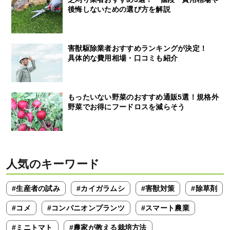
後悔しないための選び方を解説
害獣駆除業者おすすめランキングが決定！
具体的な費用相場・口コミも紹介
もったいない野菜のおすすめ通販5選！規格外
野菜でお得にフードロスを減らそう
人気のキーワード
#生産者の試み
#カイガラムシ
#害獣対策
#除草剤
#コメ
#コンパニオンプランツ
#スマート農業
#ミニトマト
#農家が教える栽培方法