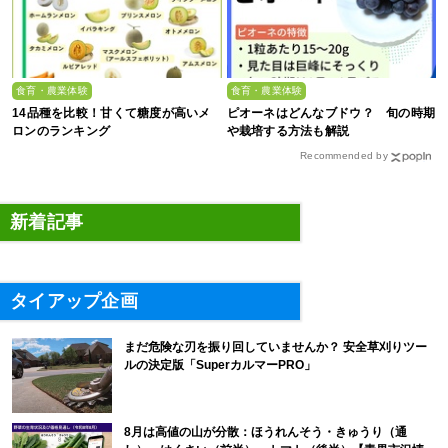
食育・農業体験
食育・農業体験
14品種を比較！甘くて糖度が高いメ
ピオーネはどんなブドウ？ 旬の時期
ロンのランキング
や栽培する方法も解説
Recommended by
新着記事
タイアップ企画
まだ危険な刃を振り回していませんか？ 安全草刈りツー
ルの決定版「SuperカルマーPRO」
8月は高値の山が分散：ほうれんそう・きゅうり（通