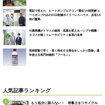
実証で見えた、ヒートポンプエアコン“電化”の現実解-ヒ
ートポンプのみのCO2削減ボイラーレスハウス、反収1.5
倍の驚異-
AI選果機がトマトの栽培・流通を変える―シブヤ精機・
カゴメが描くトレーサビリティ改革の未来
気候変動で早く・長く発生する害虫をしっかり防除。通
年使える気門封鎖剤『フーモン』
人気記事ランキング
もう処分に困らない！ 培養土をリサイクル