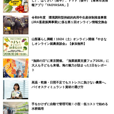
し）、はくさい（前半）、トマト（後半）【青果市況情
報アプリ「YAOYASAN」】
令和8年度 環境調和型持続的肉用牛生産体制推進事業
(JRA畜産振興事業)に係る第１回オンライン情報交換会
山梨暮らし満載！10/24（土）オンライン開催『やまな
しオンライン就農座談会』【参加無料】
“漁師の日”に東京開催。「漁業就業支援フェア2026」に
大人も子どもも来場。海の魅力が詰まった1日をレポー
ト
高温・乾燥・日照不足でもストレスに負けない農業へ。
バイオスティミュラント資材の選び方
手をかけずに自動で管理可能！小型・低コストで始める
水耕栽培