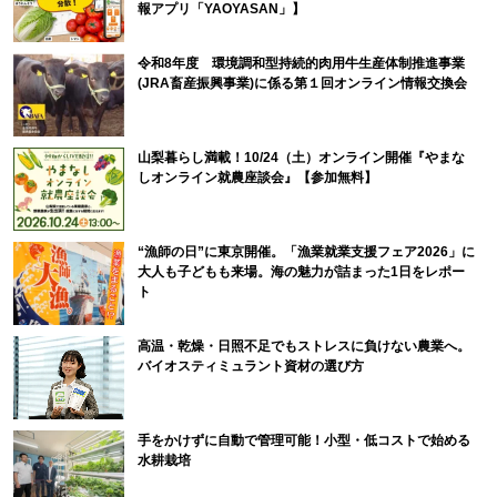
報アプリ「YAOYASAN」】
令和8年度 環境調和型持続的肉用牛生産体制推進事業
(JRA畜産振興事業)に係る第１回オンライン情報交換会
山梨暮らし満載！10/24（土）オンライン開催『やまな
しオンライン就農座談会』【参加無料】
“漁師の日”に東京開催。「漁業就業支援フェア2026」に
大人も子どもも来場。海の魅力が詰まった1日をレポー
ト
高温・乾燥・日照不足でもストレスに負けない農業へ。
バイオスティミュラント資材の選び方
手をかけずに自動で管理可能！小型・低コストで始める
水耕栽培