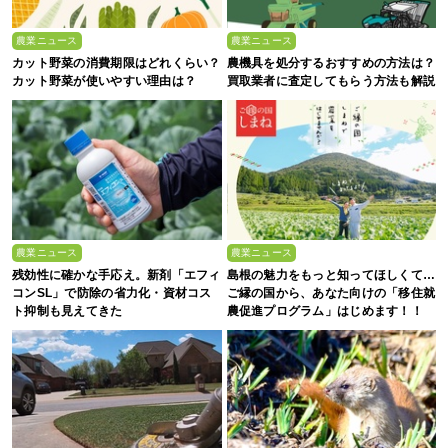
農業ニュース
農業ニュース
カット野菜の消費期限はどれくらい？
農機具を処分するおすすめの方法は？
カット野菜が使いやすい理由は？
買取業者に査定してもらう方法も解説
農業ニュース
農業ニュース
残効性に確かな手応え。新剤「エフィ
島根の魅力をもっと知ってほしくて…
コンSL」で防除の省力化・資材コス
ご縁の国から、あなた向けの「移住就
ト抑制も見えてきた
農促進プログラム」はじめます！！