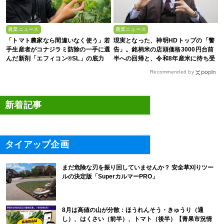
農業ニュース
農業ニュース
「トマト農家なら間違いなく使う」若
現実となった、神明HDトップの「警
手生産者がコナジラミ防除の一手に選
告」。銘柄米の店頭価格3000円台前
んだ新剤「エフィコン®SL」の底力
半への回帰と、令和8年産米に待ち受
ける“大暴落”の可能性
Recommended by
新着記事
タイアップ企画
まだ危険な刃を振り回していませんか？ 安全草刈りツー
ルの決定版「SuperカルマーPRO」
8月は高値の山が分散：ほうれんそう・きゅうり（通
し）、はくさい（前半）、トマト（後半）【青果市況情