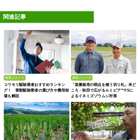
関連記事
農業ニュース
農業ニュース
コウモリ駆除業者おすすめランキン
「直播栽培の弱点を補う切り札」米ど
グ！ 害獣駆除業者の選び方や費用相
ころ・秋田で広がるルミビア™FSに
場も解説
よるイネミズゾウムシ対策