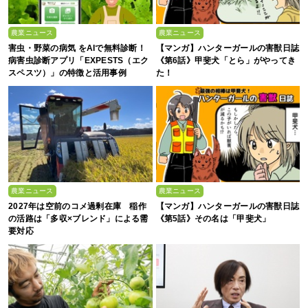
農業ニュース
農業ニュース
害虫・野菜の病気 をAIで無料診断！
【マンガ】ハンターガールの害獣日誌
病害虫診断アプリ「EXPESTS（エク
《第6話》甲斐犬「とら」がやってき
スペスツ）」の特徴と活用事例
た！
農業ニュース
農業ニュース
2027年は空前のコメ過剰在庫 稲作
【マンガ】ハンターガールの害獣日誌
の活路は「多収×ブレンド」による需
《第5話》その名は「甲斐犬」
要対応