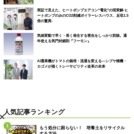
実証で見えた、ヒートポンプエアコン“電化”の現実解-ヒ
ートポンプのみのCO2削減ボイラーレスハウス、反収1.5
倍の驚異-
気候変動で早く・長く発生する害虫をしっかり防除。通
年使える気門封鎖剤『フーモン』
AI選果機がトマトの栽培・流通を変える―シブヤ精機・
カゴメが描くトレーサビリティ改革の未来
人気記事ランキング
もう処分に困らない！ 培養土をリサイクル
する方法