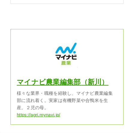
マイナビ農業編集部（新川）
様々な業界・職種を経験し、マイナビ農業編集
部に流れ着く。実家は有機野菜や合鴨米を生
産。２児の母。
https://agri.mynavi.jp/