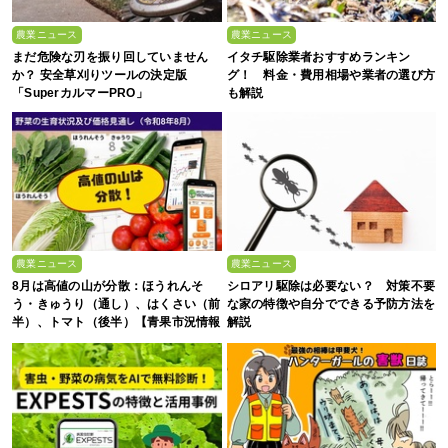
農業ニュース
農業ニュース
まだ危険な刃を振り回していません
イタチ駆除業者おすすめランキン
か？ 安全草刈りツールの決定版
グ！ 料金・費用相場や業者の選び方
「SuperカルマーPRO」
も解説
農業ニュース
農業ニュース
8月は高値の山が分散：ほうれんそ
シロアリ駆除は必要ない？ 対策不要
う・きゅうり（通し）、はくさい（前
な家の特徴や自分でできる予防方法を
半）、トマト（後半）【青果市況情報
解説
アプリ「YAOYASAN」】