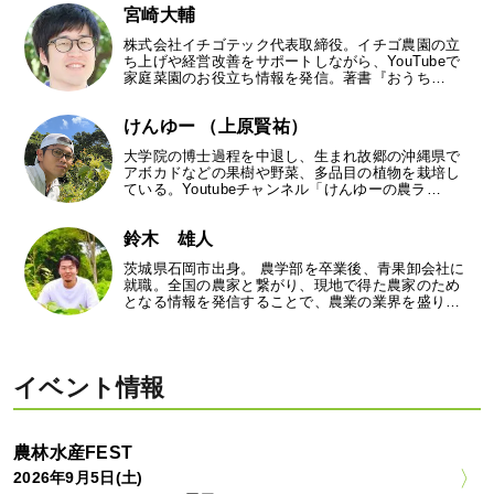
宮崎大輔
株式会社イチゴテック代表取締役。イチゴ農園の立
ち上げや経営改善をサポートしながら、YouTubeで
家庭菜園のお役立ち情報を発信。著書『おうち…
けんゆー （上原賢祐）
大学院の博士過程を中退し、生まれ故郷の沖縄県で
アボカドなどの果樹や野菜、多品目の植物を栽培し
ている。Youtubeチャンネル「けんゆーの農ラ…
鈴木 雄人
茨城県石岡市出身。 農学部を卒業後、青果卸会社に
就職。全国の農家と繋がり、現地で得た農家のため
となる情報を発信することで、農業の業界を盛り…
イベント情報
農林水産FEST
2026年9月5日(土)