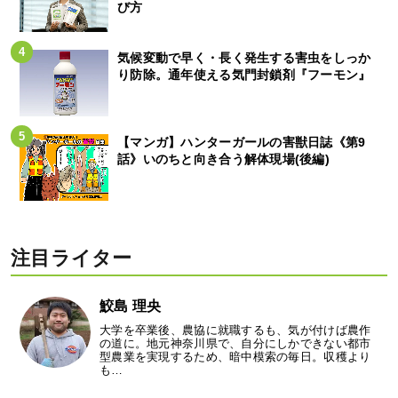
び方
気候変動で早く・長く発生する害虫をしっか
り防除。通年使える気門封鎖剤『フーモン』
【マンガ】ハンターガールの害獣日誌《第9
話》いのちと向き合う解体現場(後編)
注目ライター
鮫島 理央
大学を卒業後、農協に就職するも、気が付けば農作
の道に。地元神奈川県で、自分にしかできない都市
型農業を実現するため、暗中模索の毎日。収穫より
も…