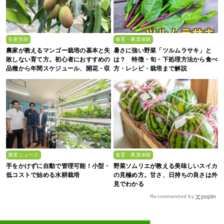
生産技術
食育・農業体験
農家が教えるマンゴー栽培の基本と失
暑さに強い野菜「ツルムラサキ」と
敗しない育て方。初心者におすすめの
は？ 特徴・旬・下処理方法から食べ
品種から年間スケジュール、開花・収
方・レシピ・栽培まで解説
穫のコツまで徹底解説
農業ニュース
食育・農業体験
手をかけずに自動で管理可能！小型・
野菜ソムリエが教える美味しいスイカ
低コストで始める水耕栽培
の見極め方。甘さ、日持ちの良さは外
見でわかる
Recommended by