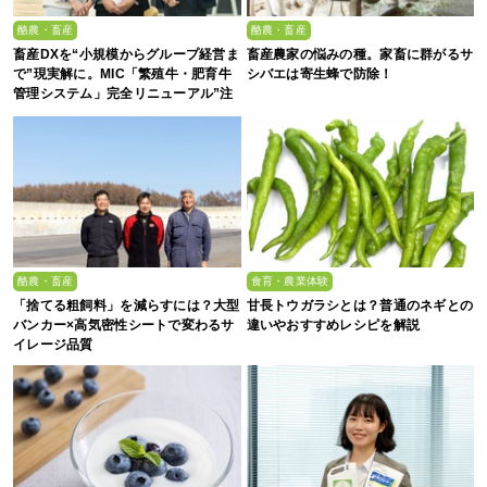
酪農・畜産
酪農・畜産
畜産DXを“小規模からグループ経営ま
畜産農家の悩みの種。家畜に群がるサ
で”現実解に。MIC「繁殖牛・肥育牛
シバエは寄生蜂で防除！
管理システム」完全リニューアル”注
目の5大ポイント”
酪農・畜産
食育・農業体験
「捨てる粗飼料」を減らすには？大型
甘長トウガラシとは？普通のネギとの
バンカー×高気密性シートで変わるサ
違いやおすすめレシピを解説
イレージ品質