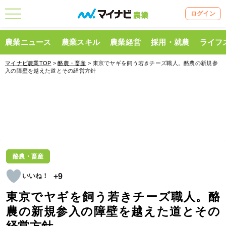
ログイン
農業ニュース
農業スキル
農業経営
採用・就農
ライフ
マイナビ農業TOP
>
酪農・畜産
> 東京でヤギを飼う若きチーズ職人。酪農の新規参
入の障壁を越えた道とその経営方針
酪農・畜産
+9
東京でヤギを飼う若きチーズ職人。酪
農の新規参入の障壁を越えた道とその