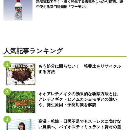
気候変動で早く・長く発生する害虫をしっかり防除。通
年使える気門封鎖剤『フーモン』
人気記事ランキング
もう処分に困らない！ 培養土をリサイクル
する方法
オオアレチノギクの効果的な駆除方法とは。
アレチノギク・ヒメムカシヨモギとの違い
や、発生原因・予防対策を解説
高温・乾燥・日照不足でもストレスに負けな
い農業へ。バイオスティミュラント資材の選