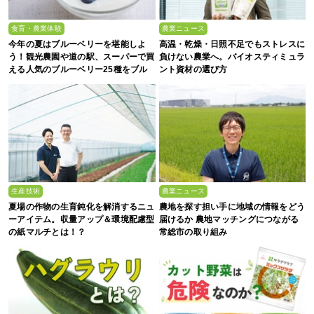
食育・農業体験
農業ニュース
今年の夏はブルーベリーを堪能しよ
高温・乾燥・日照不足でもストレスに
う！観光農園や道の駅、スーパーで買
負けない農業へ。バイオスティミュラ
える人気のブルーベリー25種をブル
ント資材の選び方
ーベリー農家の息子が解説
生産技術
農業ニュース
夏場の作物の生育鈍化を解消するニュ
農地を探す担い手に地域の情報をどう
ーアイテム。収量アップ＆環境配慮型
届けるか 農地マッチングにつながる
の紙マルチとは！？
常総市の取り組み