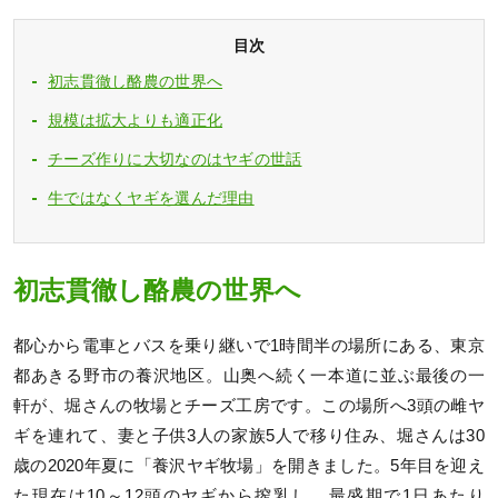
目次
初志貫徹し酪農の世界へ
規模は拡大よりも適正化
チーズ作りに大切なのはヤギの世話
牛ではなくヤギを選んだ理由
初志貫徹し酪農の世界へ
都心から電車とバスを乗り継いで1時間半の場所にある、東京
都あきる野市の養沢地区。山奥へ続く一本道に並ぶ最後の一
軒が、堀さんの牧場とチーズ工房です。この場所へ3頭の雌ヤ
ギを連れて、妻と子供3人の家族5人で移り住み、堀さんは30
歳の2020年夏に「養沢ヤギ牧場」を開きました。5年目を迎え
た現在は10～12頭のヤギから搾乳し、最盛期で1日あたり