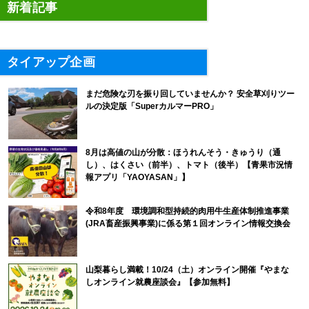
新着記事
タイアップ企画
まだ危険な刃を振り回していませんか？ 安全草刈りツー
ルの決定版「SuperカルマーPRO」
8月は高値の山が分散：ほうれんそう・きゅうり（通
し）、はくさい（前半）、トマト（後半）【青果市況情
報アプリ「YAOYASAN」】
令和8年度 環境調和型持続的肉用牛生産体制推進事業
(JRA畜産振興事業)に係る第１回オンライン情報交換会
山梨暮らし満載！10/24（土）オンライン開催『やまな
しオンライン就農座談会』【参加無料】