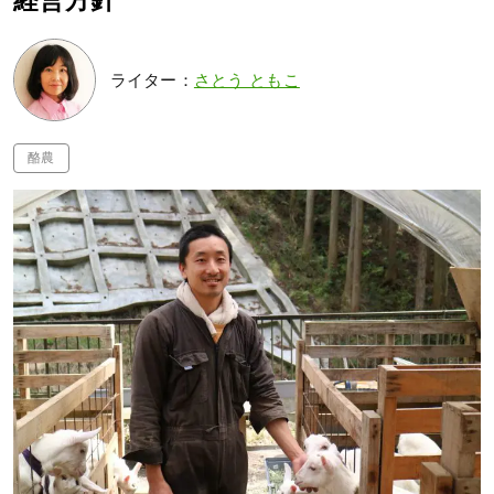
経営方針
ライター：
さとう ともこ
酪農