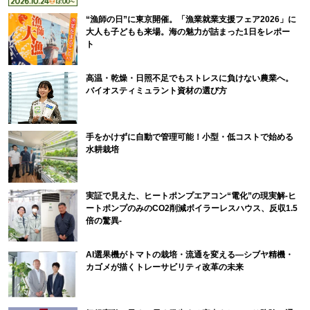
“漁師の日”に東京開催。「漁業就業支援フェア2026」に
大人も子どもも来場。海の魅力が詰まった1日をレポー
ト
高温・乾燥・日照不足でもストレスに負けない農業へ。
バイオスティミュラント資材の選び方
手をかけずに自動で管理可能！小型・低コストで始める
水耕栽培
実証で見えた、ヒートポンプエアコン“電化”の現実解-ヒ
ートポンプのみのCO2削減ボイラーレスハウス、反収1.5
倍の驚異-
AI選果機がトマトの栽培・流通を変える―シブヤ精機・
カゴメが描くトレーサビリティ改革の未来