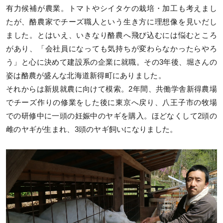
有力候補が農業。トマトやシイタケの栽培・加工も考えまし
たが、酪農家でチーズ職人という生き方に理想像を見いだし
ました。とはいえ、いきなり酪農へ飛び込むには悩むところ
があり、「会社員になっても気持ちが変わらなかったらやろ
う」と心に決めて建設系の企業に就職。その3年後、堀さんの
姿は酪農が盛んな北海道新得町にありました。
それからは新規就農に向けて模索。2年間、共働学舎新得農場
でチーズ作りの修業をした後に東京へ戻り、八王子市の牧場
での研修中に一頭の妊娠中のヤギを購入。ほどなくして2頭の
雌のヤギが生まれ、3頭のヤギ飼いになりました。