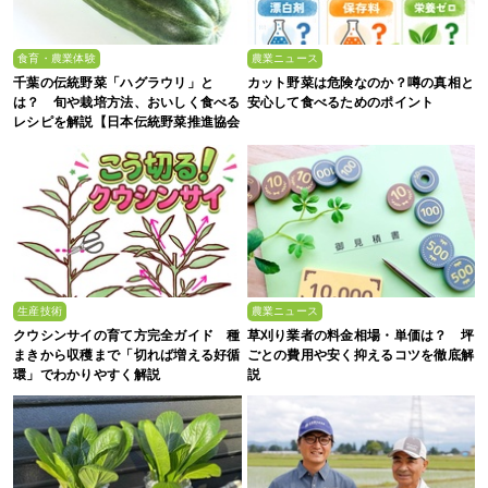
食育・農業体験
農業ニュース
千葉の伝統野菜「ハグラウリ」と
カット野菜は危険なのか？噂の真相と
は？ 旬や栽培方法、おいしく食べる
安心して食べるためのポイント
レシピを解説【日本伝統野菜推進協会
監修】
生産技術
農業ニュース
クウシンサイの育て方完全ガイド 種
草刈り業者の料金相場・単価は？ 坪
まきから収穫まで「切れば増える好循
ごとの費用や安く抑えるコツを徹底解
環」でわかりやすく解説
説