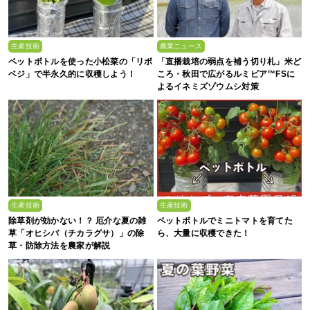
生産技術
農業ニュース
ペットボトルを使った小松菜の「リボ
「直播栽培の弱点を補う切り札」米ど
ベジ」で半永久的に収穫しよう！
ころ・秋田で広がるルミビア™FSに
よるイネミズゾウムシ対策
生産技術
生産技術
除草剤が効かない！？ 厄介な夏の雑
ペットボトルでミニトマトを育てた
草「オヒシバ（チカラグサ）」の除
ら、大量に収穫できた！
草・防除方法を農家が解説