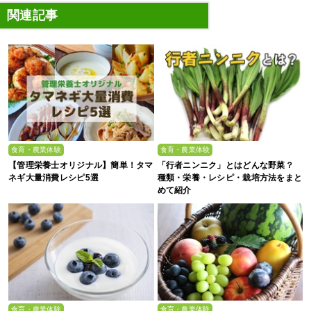
関連記事
食育・農業体験
食育・農業体験
【管理栄養士オリジナル】簡単！タマ
「行者ニンニク」とはどんな野菜？
ネギ大量消費レシピ5選
種類・栄養・レシピ・栽培方法をまと
めて紹介
食育・農業体験
食育・農業体験