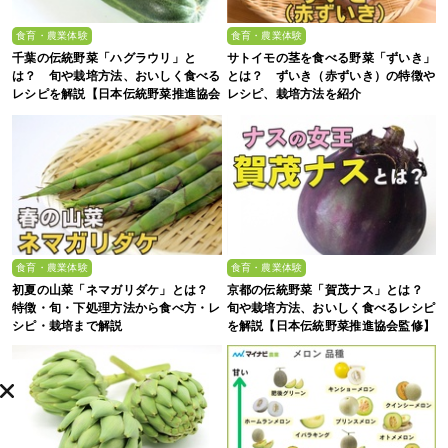
食育・農業体験
食育・農業体験
千葉の伝統野菜「ハグラウリ」と
サトイモの茎を食べる野菜「ずいき」
は？ 旬や栽培方法、おいしく食べる
とは？ ずいき（赤ずいき）の特徴や
レシピを解説【日本伝統野菜推進協会
レシピ、栽培方法を紹介
監修】
食育・農業体験
食育・農業体験
初夏の山菜「ネマガリダケ」とは？
京都の伝統野菜「賀茂ナス」とは？
特徴・旬・下処理方法から食べ方・レ
旬や栽培方法、おいしく食べるレシピ
シピ・栽培まで解説
を解説【日本伝統野菜推進協会監修】