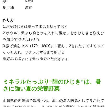
水 60ml
揚げ油 適宜
作り方
1.おかひじきは洗って水気を切っておく
2.ボウルに天ぷら粉と水を入れて混ぜ、おかひじきと桜えび
を加えて混ぜ合わせる
3.揚げ油を中温（170～180℃）に熱し、2をおたまですくって
そっと入れ、サクッとするまで揚げる
※好みで塩または天つゆでいただきます
ミネラルたっぷり“陸のひじき”は、暑
さに強い夏の栄養野菜
山形県の内陸部で栽培され、郷土の夏の味覚として食されて