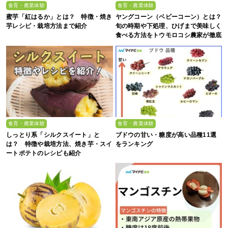
食育・農業体験
食育・農業体験
蜜芋「紅はるか」とは？ 特徴・焼き
ヤングコーン（ベビーコーン）とは？
芋レシピ・栽培方法まで紹介
旬の時期や下処理、ひげまで美味しく
食べる方法をトウモロコシ農家が徹底
解説！
食育・農業体験
食育・農業体験
しっとり系「シルクスイート」と
ブドウの甘い・糖度が高い品種11選
は？ 特徴や栽培方法、焼き芋・スイ
をランキング
ートポテトのレシピも紹介