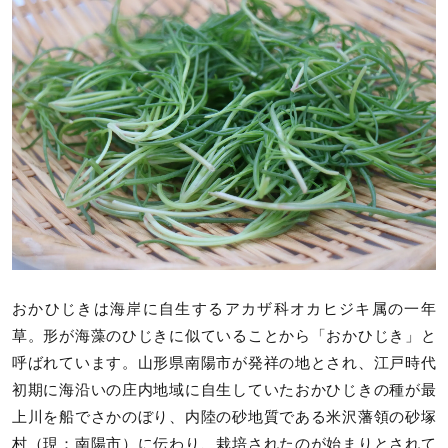
おかひじきは海岸に自生するアカザ科オカヒジキ属の一年
草。形が海藻のひじきに似ていることから「おかひじき」と
呼ばれています。山形県南陽市が発祥の地とされ、江戸時代
初期に海沿いの庄内地域に自生していたおかひじきの種が最
上川を船でさかのぼり、内陸の砂地質である米沢藩領の砂塚
村（現：南陽市）に伝わり、栽培されたのが始まりとされて