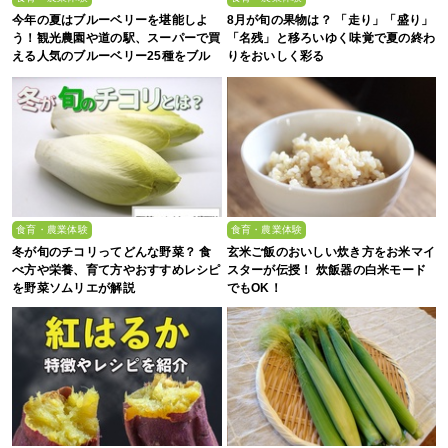
今年の夏はブルーベリーを堪能しよ
8月が旬の果物は？ 「走り」「盛り」
う！観光農園や道の駅、スーパーで買
「名残」と移ろいゆく味覚で夏の終わ
える人気のブルーベリー25種をブル
りをおいしく彩る
ーベリー農家の息子が解説
食育・農業体験
食育・農業体験
冬が旬のチコリってどんな野菜？ 食
玄米ご飯のおいしい炊き方をお米マイ
べ方や栄養、育て方やおすすめレシピ
スターが伝授！ 炊飯器の白米モード
を野菜ソムリエが解説
でもOK！