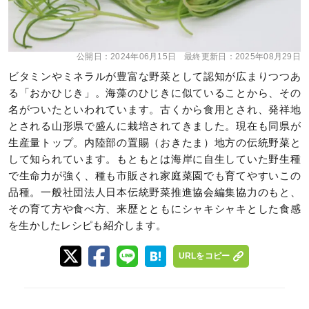
公開日：
2024年06月15日
最終更新日：
2025年08月29日
ビタミンやミネラルが豊富な野菜として認知が広まりつつあ
る「おかひじき」。海藻のひじきに似ていることから、その
名がついたといわれています。古くから食用とされ、発祥地
とされる山形県で盛んに栽培されてきました。現在も同県が
生産量トップ。内陸部の置賜（おきたま）地方の伝統野菜と
して知られています。もともとは海岸に自生していた野生種
で生命力が強く、種も市販され家庭菜園でも育てやすいこの
品種。一般社団法人日本伝統野菜推進協会編集協力のもと、
その育て方や食べ方、来歴とともにシャキシャキとした食感
を生かしたレシピも紹介します。
URLをコピー