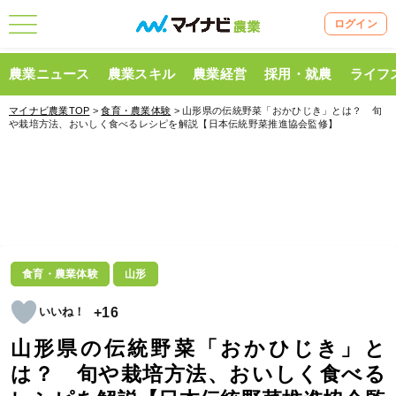
ログイン
農業ニュース
農業スキル
農業経営
採用・就農
ライフ
マイナビ農業TOP
>
食育・農業体験
> 山形県の伝統野菜「おかひじき」とは？ 旬
や栽培方法、おいしく食べるレシピを解説【日本伝統野菜推進協会監修】
食育・農業体験
山形
+16
山形県の伝統野菜「おかひじき」と
は？ 旬や栽培方法、おいしく食べる