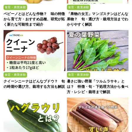
食育・農業体験
食育・農業体験
ペピーノとはどんな作物？ 味の特徴
「果物の女王」マンゴスチンはどんな
から育て方・おすすめ品種、研究が拓
果物？ 旬・選び方・栽培方法までわ
く新たな可能性まで紹介
かりやすく解説
食育・農業体験
食育・農業体験
クイーンニーナはどんなブドウ？ 旬
暑さに強い野菜「ツルムラサキ」と
の時期や選び方、栽培する方法も解説
は？ 特徴・旬・下処理方法から食べ
方・レシピ・栽培まで解説