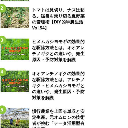
トマトは見切り、ナスは粘
る。猛暑を乗り切る夏野菜
の管理術【DIY的半農生活
Vol.54】
ヒメムカシヨモギの効果的
な駆除方法とは。オオアレ
チノギクとの違いや、発生
原因・予防対策を解説
オオアレチノギクの効果的
な駆除方法とは。アレチノ
ギク・ヒメムカシヨモギと
の違いや、発生原因・予防
対策を解説
慣行農業を上回る単収と安
定生産。元オムロンの技術
者が挑む「データ活用型有