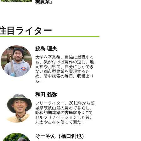
機農業」
注目ライター
鮫島 理央
大学を卒業後、農協に就職する
も、気が付けば農作の道に。地
元神奈川県で、自分にしかでき
ない都市型農業を実現するた
め、暗中模索の毎日。収穫より
も…
和田 義弥
フリーライター。2011年から茨
城県筑波山麓の農村で暮らし、
昭和初期建築の古民家をDIYで
セルフリノベーションした後、
丸太や古材を使って新た…
そーやん（橋口創也）