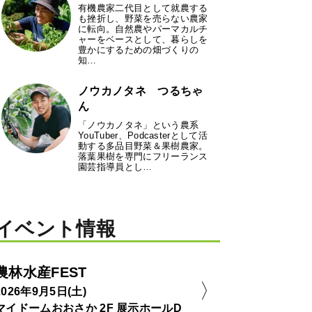
有機農家二代目として就農する
も挫折し、野菜を売らない農家
に転向。自然農やパーマカルチ
ャーをベースとして、暮らしを
豊かにするための畑づくりの
知…
ノウカノタネ つるちゃ
ん
「ノウカノタネ」という農系
YouTuber、Podcasterとして活
動する多品目野菜＆果樹農家。
落葉果樹を専門にフリーランス
園芸指導員とし…
イベント情報
農林水産FEST
2026年9月5日(土)
マイドームおおさか 2F 展示ホールD