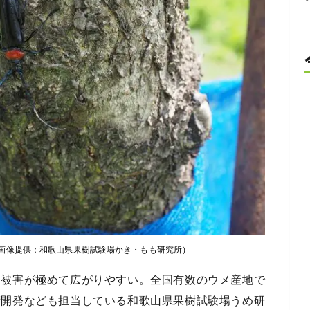
画像提供：和歌山県果樹試験場かき・もも研究所）
、被害が極めて広がりやすい。全国有数のウメ産地で
術開発なども担当している和歌山県果樹試験場うめ研