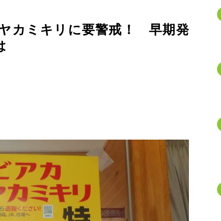
ヤカミキリに要警戒！ 早期発
は