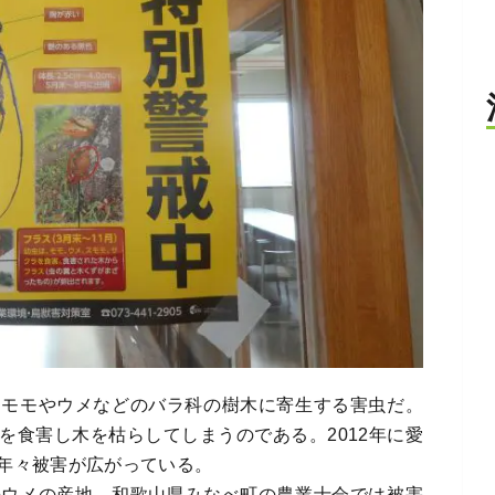
はモモやウメなどのバラ科の樹木に寄生する害虫だ。
を食害し木を枯らしてしまうのである。2012年に愛
年々被害が広がっている。
のウメの産地、和歌山県みなべ町の農業士会では被害