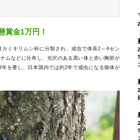
懸賞金1万円！
目カミキリムシ科に分類され、成虫で体長2～4セン
トナムなどに分布し、光沢のある黒い体と赤い胸部が
3年を要し、日本国内では約2年で成虫になる個体が