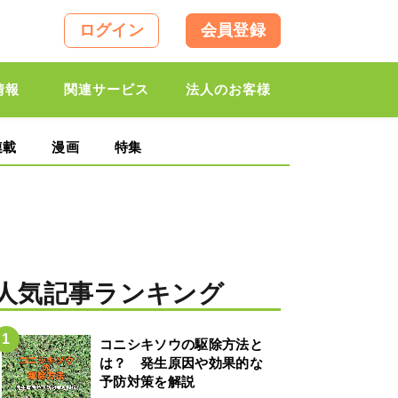
ログイン
会員登録
情報
関連サービス
法人のお客様
連載
漫画
特集
人気記事ランキング
コニシキソウの駆除方法と
は？ 発生原因や効果的な
予防対策を解説