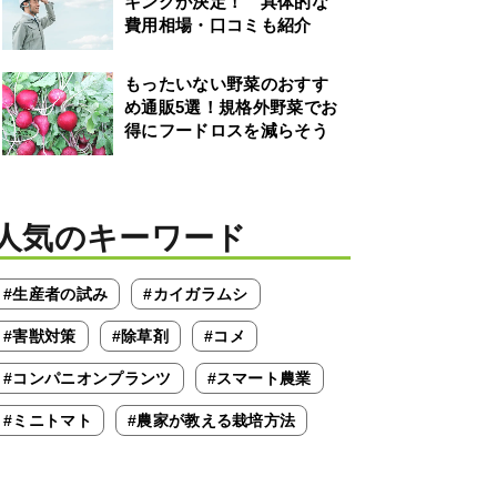
キングが決定！ 具体的な
費用相場・口コミも紹介
もったいない野菜のおすす
め通販5選！規格外野菜でお
得にフードロスを減らそう
人気のキーワード
#生産者の試み
#カイガラムシ
#害獣対策
#除草剤
#コメ
#コンパニオンプランツ
#スマート農業
#ミニトマト
#農家が教える栽培方法