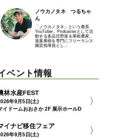
ノウカノタネ つるちゃ
ん
「ノウカノタネ」という農系
YouTuber、Podcasterとして活
動する多品目野菜＆果樹農家。
落葉果樹を専門にフリーランス
園芸指導員とし…
イベント情報
農林水産FEST
2026年9月5日(土)
マイドームおおさか 2F 展示ホールD
マイナビ移住フェア
2026年9月5日(土)