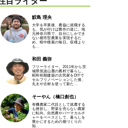
注目ライター
鮫島 理央
大学を卒業後、農協に就職する
も、気が付けば農作の道に。地
元神奈川県で、自分にしかでき
ない都市型農業を実現するた
め、暗中模索の毎日。収穫より
も…
和田 義弥
フリーライター。2011年から茨
城県筑波山麓の農村で暮らし、
昭和初期建築の古民家をDIYで
セルフリノベーションした後、
丸太や古材を使って新た…
そーやん（橋口創也）
有機農家二代目として就農する
も挫折し、野菜を売らない農家
に転向。自然農やパーマカルチ
ャーをベースとして、暮らしを
豊かにするための畑づくりの
知…