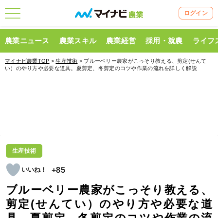
ログイン
農業ニュース
農業スキル
農業経営
採用・就農
ライフ
マイナビ農業TOP
>
生産技術
> ブルーベリー農家がこっそり教える、剪定(せんて
い）のやり方や必要な道具。夏剪定、冬剪定のコツや作業の流れを詳しく解説
生産技術
+85
ブルーベリー農家がこっそり教える、
剪定(せんてい）のやり方や必要な道