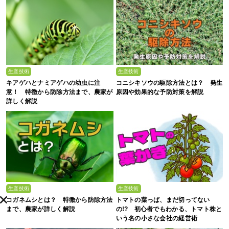
生産技術
生産技術
キアゲハとナミアゲハの幼虫に注
コニシキソウの駆除方法とは？ 発生
意！ 特徴から防除方法まで、農家が
原因や効果的な予防対策を解説
詳しく解説
生産技術
生産技術
コガネムシとは？ 特徴から防除方法
トマトの葉っぱ、まだ切ってない
まで、農家が詳しく解説
の!? 初心者でもわかる、トマト株と
いう名の小さな会社の経営術