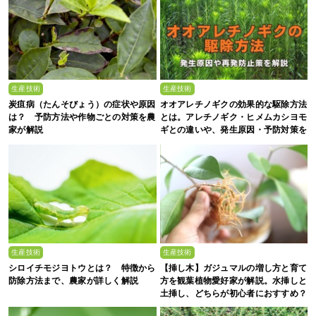
生産技術
生産技術
炭疽病（たんそびょう）の症状や原因
オオアレチノギクの効果的な駆除方法
は？ 予防方法や作物ごとの対策を農
とは。アレチノギク・ヒメムカシヨモ
家が解説
ギとの違いや、発生原因・予防対策を
解説
生産技術
生産技術
シロイチモジヨトウとは？ 特徴から
【挿し木】ガジュマルの増し方と育て
防除方法まで、農家が詳しく解説
方を観葉植物愛好家が解説。水挿しと
土挿し、どちらが初心者におすすめ？