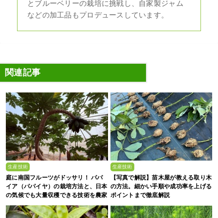
とブルーベリーの栽培に挑戦し、自家製ジャム
などの加工品もプロデュースしています。
関連記事
生産技術
生産技術
庭に南国フルーツがドッサリ！ パパ
【写真で解説】苗木屋が教える取り木
イア（パパイヤ）の栽培方法と、日本
の方法。細かい手順や成功率を上げる
の気候でも大量収穫できる技術を農家
ポイントまで徹底解説
が解説