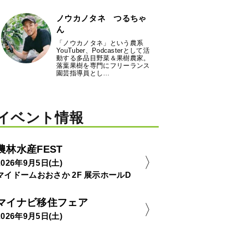
ノウカノタネ つるちゃ
ん
「ノウカノタネ」という農系
YouTuber、Podcasterとして活
動する多品目野菜＆果樹農家。
落葉果樹を専門にフリーランス
園芸指導員とし…
イベント情報
農林水産FEST
2026年9月5日(土)
マイドームおおさか 2F 展示ホールD
マイナビ移住フェア
2026年9月5日(土)