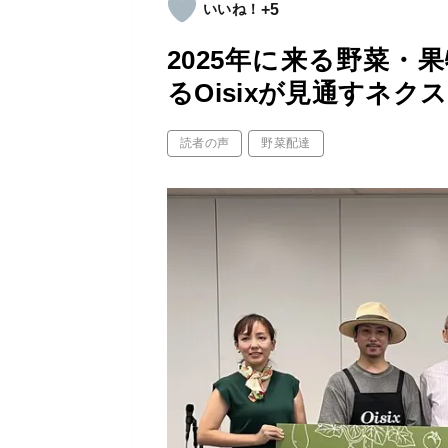
+5
2025年に来る野菜・
るOisixが見通すネク
読者の声
野菜配達