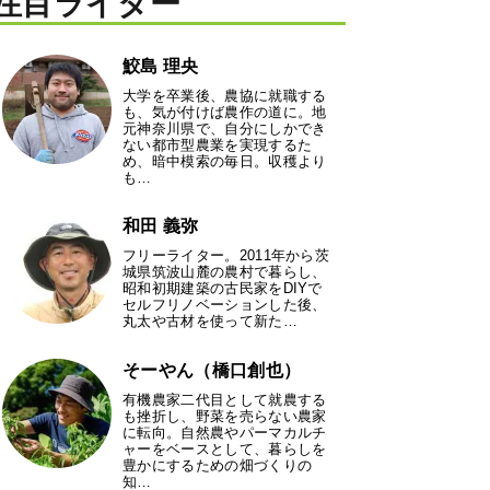
注目ライター
鮫島 理央
大学を卒業後、農協に就職する
も、気が付けば農作の道に。地
元神奈川県で、自分にしかでき
ない都市型農業を実現するた
め、暗中模索の毎日。収穫より
も…
和田 義弥
フリーライター。2011年から茨
城県筑波山麓の農村で暮らし、
昭和初期建築の古民家をDIYで
セルフリノベーションした後、
丸太や古材を使って新た…
そーやん（橋口創也）
有機農家二代目として就農する
も挫折し、野菜を売らない農家
に転向。自然農やパーマカルチ
ャーをベースとして、暮らしを
豊かにするための畑づくりの
知…