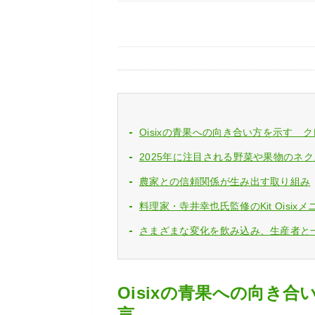
Oisixの青果への向き合い方を示す 
2025年に注目される野菜や果物のネ
農家との信頼関係が生み出す取り組み
料理家・寺井幸也氏監修のKit Oisixメ
さまざまな変化を飲み込み、生産者と一
Oisixの青果への向き
言