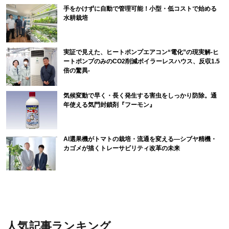
手をかけずに自動で管理可能！小型・低コストで始める
水耕栽培
実証で見えた、ヒートポンプエアコン“電化”の現実解-ヒ
ートポンプのみのCO2削減ボイラーレスハウス、反収1.5
倍の驚異-
気候変動で早く・長く発生する害虫をしっかり防除。通
年使える気門封鎖剤『フーモン』
AI選果機がトマトの栽培・流通を変える―シブヤ精機・
カゴメが描くトレーサビリティ改革の未来
人気記事ランキング