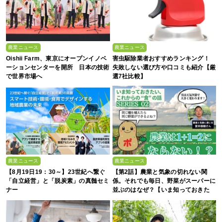
農業ニュース
農業ニュース
Oishii Farm、東京にオープンイノベ
害虫駆除業者おすすめランキング！
ーションセンターを開所 日本の技術
失敗しない選び方や口コミも紹介【厳
で世界市場へ
選7社比較】
農業ニュース
農業ニュース
【8月19日19：30～】23世紀へ繋ぐ
【第2話】農業と気象の切れない関
「自立経営」と「脱炭素」の真髄セミ
係。それでも毎日、野菜がスーパーに
ナー
並ぶのはなぜ？【いま知っておきた
い、これからの”食”の話】