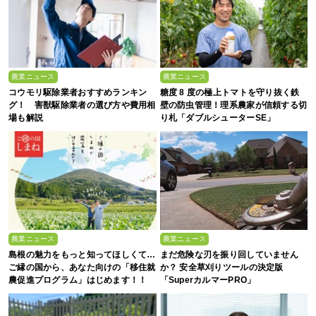
農業ニュース
農業ニュース
コウモリ駆除業者おすすめランキン
糖度 8 度の極上トマトを守り抜く鉄
グ！ 害獣駆除業者の選び方や費用相
壁の防虫管理！理系農家が信頼する切
場も解説
り札「ダブルシューターSE」
農業ニュース
農業ニュース
島根の魅力をもっと知ってほしくて…
まだ危険な刃を振り回していません
ご縁の国から、あなた向けの「移住就
か？ 安全草刈りツールの決定版
農促進プログラム」はじめます！！
「SuperカルマーPRO」