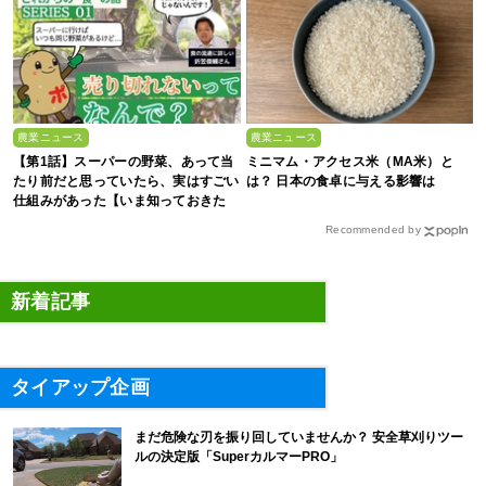
農業ニュース
農業ニュース
【第1話】スーパーの野菜、あって当
ミニマム・アクセス米（MA米）と
たり前だと思っていたら、実はすごい
は？ 日本の食卓に与える影響は
仕組みがあった【いま知っておきた
い、これからの”食”の話】
Recommended by
新着記事
タイアップ企画
まだ危険な刃を振り回していませんか？ 安全草刈りツー
ルの決定版「SuperカルマーPRO」