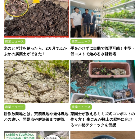
農業ニュース
農業ニュース
米のとぎ汁を使ったら、2カ月でふか
手をかけずに自動で管理可能！小型・
ふかの腐葉土ができた！
低コストで始める水耕栽培
農業ニュース
農業ニュース
耕作放棄地とは。荒廃農地や遊休農地
菜園士が教えるミミズ式コンポストの
との違い、問題点や解決策まで解説
作り方！ 生ごみが極上の肥料に化け
るマル秘テクニックを伝授