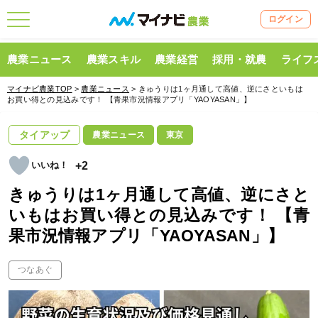
ログイン
農業ニュース
農業スキル
農業経営
採用・就農
ライフ
マイナビ農業TOP
>
農業ニュース
> きゅうりは1ヶ月通して高値、逆にさといもは
お買い得との見込みです！ 【青果市況情報アプリ「YAOYASAN」】
タイアップ
農業ニュース
東京
+2
きゅうりは1ヶ月通して高値、逆にさと
いもはお買い得との見込みです！ 【青
果市況情報アプリ「YAOYASAN」】
つなあぐ