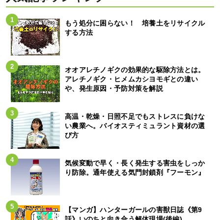
もう処分に困らない！ 培養土をリサイクル
する方法
オオアレチノギクの効果的な駆除方法とは。
アレチノギク・ヒメムカシヨモギとの違い
や、発生原因・予防対策を解説
高温・乾燥・日照不足でもストレスに負けな
い農業へ。バイオスティミュラント資材の選
び方
気候変動で早く・長く発生する害虫をしっか
り防除。通年使える気門封鎖剤『フーモン』
【マンガ】ハンターガールの害獣日誌《第9
話》いのちと向き合う解体現場(後編)