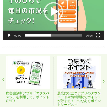
ー
ヤ
ー
00:00
00:06
病害虫診断アプリ「エクスペ
農業に役立つアプリのダウン
スツ」を利用して、ポイント
ロードや情報閲覧でポイント
GET！
が貯まる！～つなあぐポイン
トサービス～