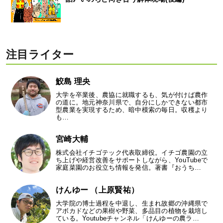
注目ライター
鮫島 理央
大学を卒業後、農協に就職するも、気が付けば農作
の道に。地元神奈川県で、自分にしかできない都市
型農業を実現するため、暗中模索の毎日。収穫より
も…
宮崎大輔
株式会社イチゴテック代表取締役。イチゴ農園の立
ち上げや経営改善をサポートしながら、YouTubeで
家庭菜園のお役立ち情報を発信。著書『おうち…
けんゆー （上原賢祐）
大学院の博士過程を中退し、生まれ故郷の沖縄県で
アボカドなどの果樹や野菜、多品目の植物を栽培し
ている。Youtubeチャンネル「けんゆーの農ラ…