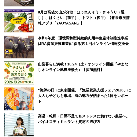
8月は高値の山が分散：ほうれんそう・きゅうり（通
し）、はくさい（前半）、トマト（後半）【青果市況情
報アプリ「YAOYASAN」】
令和8年度 環境調和型持続的肉用牛生産体制推進事業
(JRA畜産振興事業)に係る第１回オンライン情報交換会
山梨暮らし満載！10/24（土）オンライン開催『やまな
しオンライン就農座談会』【参加無料】
“漁師の日”に東京開催。「漁業就業支援フェア2026」に
大人も子どもも来場。海の魅力が詰まった1日をレポー
ト
高温・乾燥・日照不足でもストレスに負けない農業へ。
バイオスティミュラント資材の選び方