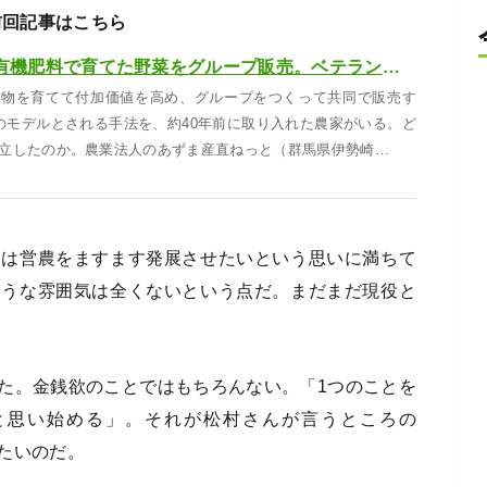
前回記事はこちら
時代に先駆け、有機肥料で育てた野菜をグループ販売。ベテラン農家の半生に見る生産の流儀
作物を育てて付加価値を高め、グループをつくって共同で販売す
のモデルとされる手法を、約40年前に取り入れた農家がいる。ど
立したのか。農業法人のあずま産直ねっと（群馬県伊勢崎…
んは営農をますます発展させたいという思いに満ちて
ような雰囲気は全くないという点だ。まだまだ現役と
た。金銭欲のことではもちろんない。「1つのことを
と思い始める」。それが松村さんが言うところの
たいのだ。