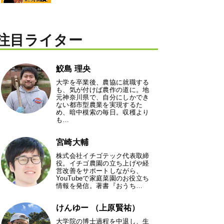
注目ライター
鮫島 理央
大学を卒業後、農協に就職する
も、気が付けば農作の道に。地
元神奈川県で、自分にしかでき
ない都市型農業を実現するた
め、暗中模索の毎日。収穫より
も…
宮崎大輔
株式会社イチゴテック代表取締
役。イチゴ農園の立ち上げや経
営改善をサポートしながら、
YouTubeで家庭菜園のお役立ち
情報を発信。著書『おうち…
けんゆー （上原賢祐）
大学院の博士過程を中退し、生