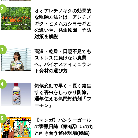
オオアレチノギクの効果的
な駆除方法とは。アレチノ
ギク・ヒメムカシヨモギと
の違いや、発生原因・予防
対策を解説
高温・乾燥・日照不足でも
ストレスに負けない農業
へ。バイオスティミュラン
ト資材の選び方
気候変動で早く・長く発生
する害虫をしっかり防除。
通年使える気門封鎖剤『フ
ーモン』
【マンガ】ハンターガール
の害獣日誌《第9話》いのち
と向き合う解体現場(後編)