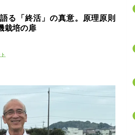
が語る「終活」の真意。原理原則
機栽培の扉
ント