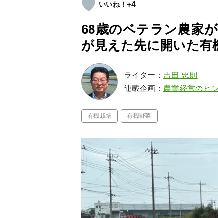
+4
68歳のベテラン農家
が見えた先に開いた有
ライター：
吉田 忠則
連載企画：
農業経営のヒ
有機栽培
有機野菜