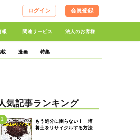
ログイン
会員登録
情報
関連サービス
法人のお客様
連載
漫画
特集
人気記事ランキング
もう処分に困らない！ 培
養土をリサイクルする方法