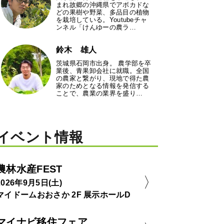
まれ故郷の沖縄県でアボカドな
どの果樹や野菜、多品目の植物
を栽培している。Youtubeチャ
ンネル「けんゆーの農ラ…
鈴木 雄人
茨城県石岡市出身。 農学部を卒
業後、青果卸会社に就職。全国
の農家と繋がり、現地で得た農
家のためとなる情報を発信する
ことで、農業の業界を盛り…
イベント情報
農林水産FEST
2026年9月5日(土)
マイドームおおさか 2F 展示ホールD
マイナビ移住フェア