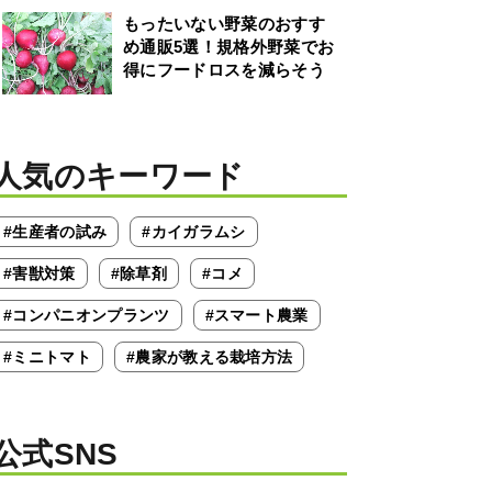
もったいない野菜のおすす
め通販5選！規格外野菜でお
得にフードロスを減らそう
人気のキーワード
#生産者の試み
#カイガラムシ
#害獣対策
#除草剤
#コメ
#コンパニオンプランツ
#スマート農業
#ミニトマト
#農家が教える栽培方法
公式SNS