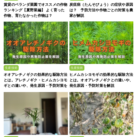
賃貸のベランダ菜園でオススメの作物
炭疽病（たんそびょう）の症状や原因
ランキング【夏野菜編】 よく育った
は？ 予防方法や作物ごとの対策を農
作物、育たなかった作物は？
家が解説
生産技術
生産技術
オオアレチノギクの効果的な駆除方法
ヒメムカシヨモギの効果的な駆除方法
とは。アレチノギク・ヒメムカシヨモ
とは。オオアレチノギクとの違いや、
ギとの違いや、発生原因・予防対策を
発生原因・予防対策を解説
解説