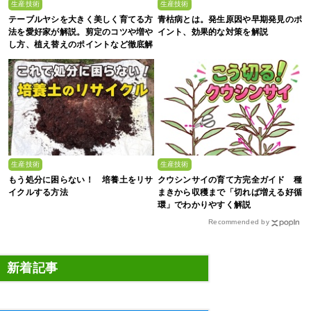
生産技術
生産技術
テーブルヤシを大きく美しく育てる方
青枯病とは。発生原因や早期発見のポ
法を愛好家が解説。剪定のコツや増や
イント、効果的な対策を解説
し方、植え替えのポイントなど徹底解
剖
生産技術
生産技術
もう処分に困らない！ 培養土をリサ
クウシンサイの育て方完全ガイド 種
イクルする方法
まきから収穫まで「切れば増える好循
環」でわかりやすく解説
Recommended by
新着記事