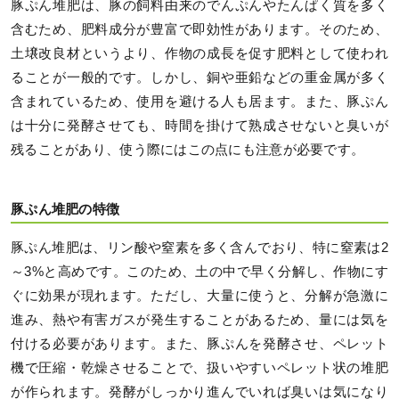
豚ぷん堆肥は、豚の飼料由来のでんぷんやたんぱく質を多く
含むため、肥料成分が豊富で即効性があります。そのため、
土壌改良材というより、作物の成長を促す肥料として使われ
ることが一般的です。しかし、銅や亜鉛などの重金属が多く
含まれているため、使用を避ける人も居ます。また、豚ぷん
は十分に発酵させても、時間を掛けて熟成させないと臭いが
残ることがあり、使う際にはこの点にも注意が必要です。
豚ぷん堆肥の特徴
豚ぷん堆肥は、リン酸や窒素を多く含んでおり、特に窒素は2
～3%と高めです。このため、土の中で早く分解し、作物にす
ぐに効果が現れます。ただし、大量に使うと、分解が急激に
進み、熱や有害ガスが発生することがあるため、量には気を
付ける必要があります。また、豚ぷんを発酵させ、ペレット
機で圧縮・乾燥させることで、扱いやすいペレット状の堆肥
が作られます。発酵がしっかり進んでいれば臭いは気になり