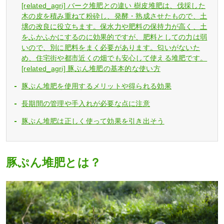
[related_agri] バーク堆肥との違い 樹皮堆肥は、伐採した
木の皮を積み重ねて粉砕し、発酵・熟成させたもので、土
壌の改良に役立ちます。保水力や肥料の保持力が高く、土
をふかふかにするのに効果的ですが、肥料としての力は弱
いので、別に肥料をまく必要があります。匂いがないた
め、住宅街や都市近くの畑でも安心して使える堆肥です。
[related_agri] 豚ぷん堆肥の基本的な使い方
豚ぷん堆肥を使用するメリットや得られる効果
長期間の管理や手入れが必要な点に注意
豚ぷん堆肥は正しく使って効果を引き出そう
豚ぷん堆肥とは？