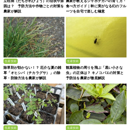
立枯病（たちがれびょう）の症状や原
農家が教えるジャボチカバの育て方・
因は？ 予防方法や作物ごとの対策を
食べ方ガイド｜幹に実がなる幻のフル
農家が解説
ーツを自宅で楽しむ極意
生産技術
生産技術
除草剤が効かない！？ 厄介な夏の雑
観葉植物の周りを飛ぶ「黒い小さな
草「オヒシバ（チカラグサ）」の除
虫」の正体は？ キノコバエの対策と
草・防除方法を農家が解説
予防法を農家が徹底解説
生産技術
生産技術