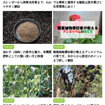
カレンダーから病害虫対策まで、わか
でも簡単に栽培する極意は苗木選びと
りやすく解説
生育環境にあり！
生産技術
生産技術
油かす（油粕）の意外な魅力。有機質
観葉植物愛好家が教えるアンスリウム
肥料としての賢い使い方と特徴
の育て方。水やりから剪定のポイント
まで詳しく解説
生産技術
生産技術