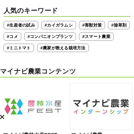
人気のキーワード
#生産者の試み
#カイガラムシ
#害獣対策
#除草剤
#コメ
#コンパニオンプランツ
#スマート農業
#ミニトマト
#農家が教える栽培方法
マイナビ農業コンテンツ