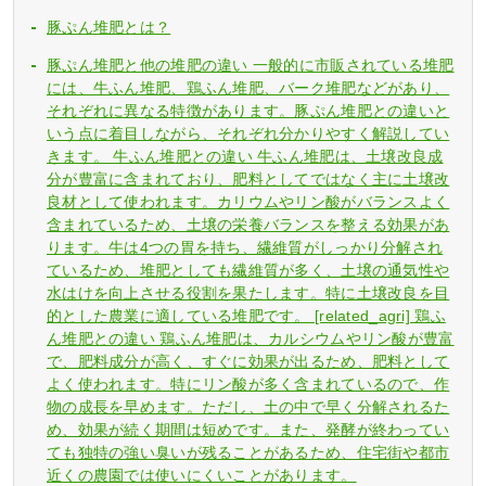
豚ぷん堆肥とは？
豚ぷん堆肥と他の堆肥の違い 一般的に市販されている堆肥
には、牛ふん堆肥、鶏ふん堆肥、バーク堆肥などがあり、
それぞれに異なる特徴があります。豚ぷん堆肥との違いと
いう点に着目しながら、それぞれ分かりやすく解説してい
きます。 牛ふん堆肥との違い 牛ふん堆肥は、土壌改良成
分が豊富に含まれており、肥料としてではなく主に土壌改
良材として使われます。カリウムやリン酸がバランスよく
含まれているため、土壌の栄養バランスを整える効果があ
ります。牛は4つの胃を持ち、繊維質がしっかり分解され
ているため、堆肥としても繊維質が多く、土壌の通気性や
水はけを向上させる役割を果たします。特に土壌改良を目
的とした農業に適している堆肥です。 [related_agri] 鶏ふ
ん堆肥との違い 鶏ふん堆肥は、カルシウムやリン酸が豊富
で、肥料成分が高く、すぐに効果が出るため、肥料として
よく使われます。特にリン酸が多く含まれているので、作
物の成長を早めます。ただし、土の中で早く分解されるた
め、効果が続く期間は短めです。また、発酵が終わってい
ても独特の強い臭いが残ることがあるため、住宅街や都市
近くの農園では使いにくいことがあります。