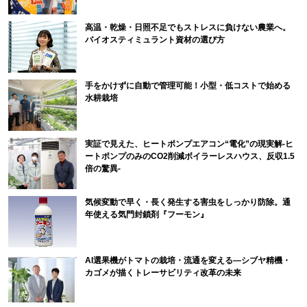
高温・乾燥・日照不足でもストレスに負けない農業へ。
バイオスティミュラント資材の選び方
手をかけずに自動で管理可能！小型・低コストで始める
水耕栽培
実証で見えた、ヒートポンプエアコン“電化”の現実解-ヒ
ートポンプのみのCO2削減ボイラーレスハウス、反収1.5
倍の驚異-
気候変動で早く・長く発生する害虫をしっかり防除。通
年使える気門封鎖剤『フーモン』
AI選果機がトマトの栽培・流通を変える―シブヤ精機・
カゴメが描くトレーサビリティ改革の未来