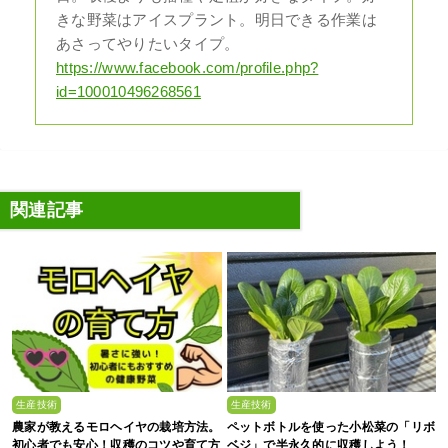
きな野菜はアイスプラント。明日できる作業は
あさってやりたいタイプ。
https://www.facebook.com/profile.php?
id=100010496268561
関連記事
生産技術
生産技術
農家が教えるモロヘイヤの栽培方法。
ペットボトルを使った小松菜の「リボ
初心者でも安心！収穫のコツや育て方
ベジ」で半永久的に収穫しよう！