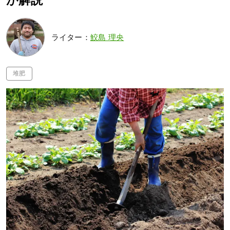
が解説
ライター：
鮫島 理央
堆肥