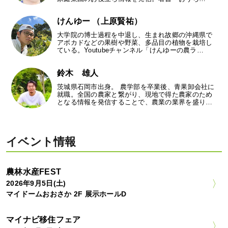
けんゆー （上原賢祐）
大学院の博士過程を中退し、生まれ故郷の沖縄県で
アボカドなどの果樹や野菜、多品目の植物を栽培し
ている。Youtubeチャンネル「けんゆーの農ラ…
鈴木 雄人
茨城県石岡市出身。 農学部を卒業後、青果卸会社に
就職。全国の農家と繋がり、現地で得た農家のため
となる情報を発信することで、農業の業界を盛り…
イベント情報
農林水産FEST
2026年9月5日(土)
マイドームおおさか 2F 展示ホールD
マイナビ移住フェア