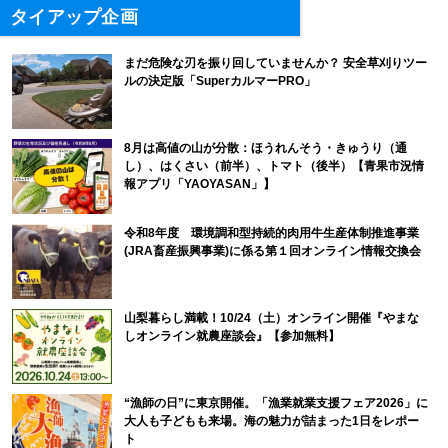
タイアップ企画
まだ危険な刃を振り回していませんか？ 安全草刈りツー
ルの決定版「SuperカルマーPRO」
8月は高値の山が分散：ほうれんそう・きゅうり（通
し）、はくさい（前半）、トマト（後半）【青果市況情
報アプリ「YAOYASAN」】
令和8年度 環境調和型持続的肉用牛生産体制推進事業
(JRA畜産振興事業)に係る第１回オンライン情報交換会
山梨暮らし満載！10/24（土）オンライン開催『やまな
しオンライン就農座談会』【参加無料】
“漁師の日”に東京開催。「漁業就業支援フェア2026」に
大人も子どもも来場。海の魅力が詰まった1日をレポー
ト