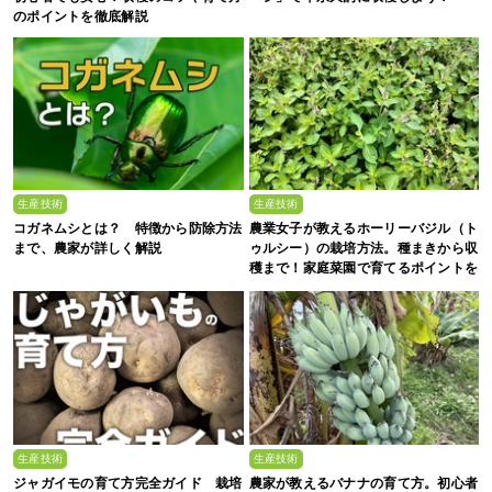
のポイントを徹底解説
生産技術
生産技術
コガネムシとは？ 特徴から防除方法
農業女子が教えるホーリーバジル（ト
まで、農家が詳しく解説
ゥルシー）の栽培方法。種まきから収
穫まで！家庭菜園で育てるポイントを
解説
生産技術
生産技術
ジャガイモの育て方完全ガイド 栽培
農家が教えるバナナの育て方。初心者