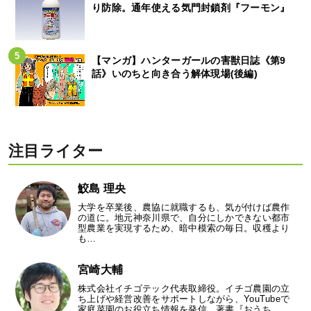
り防除。通年使える気門封鎖剤『フーモン』
【マンガ】ハンターガールの害獣日誌《第9
話》いのちと向き合う解体現場(後編)
注目ライター
鮫島 理央
大学を卒業後、農協に就職するも、気が付けば農作
の道に。地元神奈川県で、自分にしかできない都市
型農業を実現するため、暗中模索の毎日。収穫より
も…
宮崎大輔
株式会社イチゴテック代表取締役。イチゴ農園の立
ち上げや経営改善をサポートしながら、YouTubeで
家庭菜園のお役立ち情報を発信。著書『おうち…