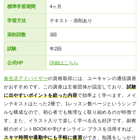
標準学習期間
4ヶ月
学習方法
テキスト・添削あり
添削回数
3回
試験
年2回
公式HP
詳細はこちら
食生活アドバイザー
の資格取得には、ユーキャンの通信講座
がおすすめです。この講座は主催団体が認定しており、
試験
に出やすいポイントを絞った内容
で効率よく学べます。メイ
ンテキストはたった2冊で、1レッスン数ページというシンプ
ルな構成なので、初心者でも無理なく取り組めるのが特徴で
す。また、イラスト入りで楽しく学べる点も好評です。副教
材のポイントBOOKや学びオンライン プラスを活用すれば、
スキマ時間や通勤中にも手軽に復習
ができ、知識をしっかり