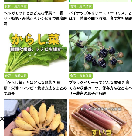
食育・農業体験
食育・農業体験
ベルガモットとはどんな果実？ 香
パイナップルリリー（ユーコミス）と
り・効能・産地からレシピまで徹底解
は？ 特徴や開花時期、育て方を解説
説
食育・農業体験
食育・農業体験
「からし菜」とはどんな野菜？ 種
ブラックベリーってどんな果物？ 育
類・栄養・レシピ・栽培方法をまとめ
て方や収穫のコツ、保存方法などをベ
て紹介
リー農家の息子が解説