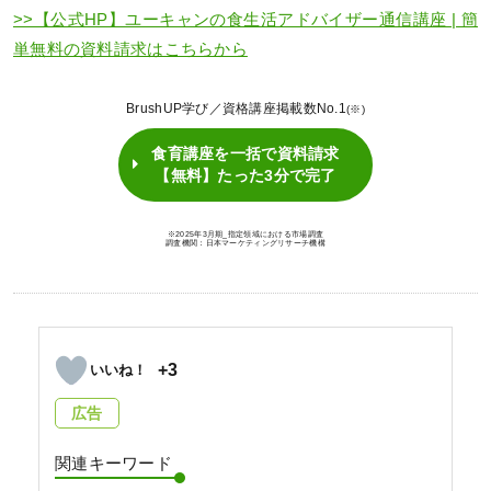
>>【公式HP】ユーキャンの食生活アドバイザー通信講座 | 簡
単無料の資料請求はこちらから
BrushUP学び／資格講座掲載数No.1
(※)
食育講座を一括で資料請求
【無料】たった3分で完了
※2025年3月期_指定領域における市場調査
調査機関：日本マーケティングリサーチ機構
+3
広告
関連キーワード