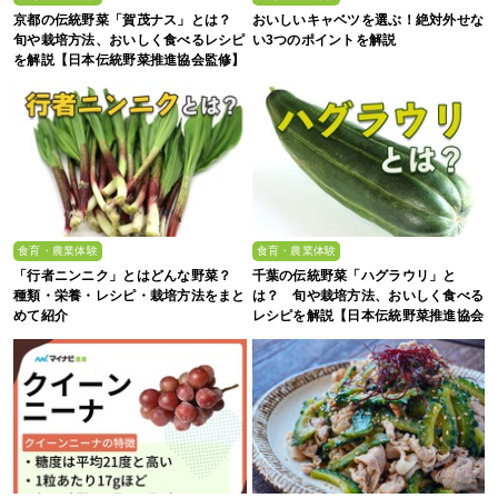
京都の伝統野菜「賀茂ナス」とは？
おいしいキャベツを選ぶ！絶対外せな
旬や栽培方法、おいしく食べるレシピ
い3つのポイントを解説
を解説【日本伝統野菜推進協会監修】
食育・農業体験
食育・農業体験
「行者ニンニク」とはどんな野菜？
千葉の伝統野菜「ハグラウリ」と
種類・栄養・レシピ・栽培方法をまと
は？ 旬や栽培方法、おいしく食べる
めて紹介
レシピを解説【日本伝統野菜推進協会
監修】