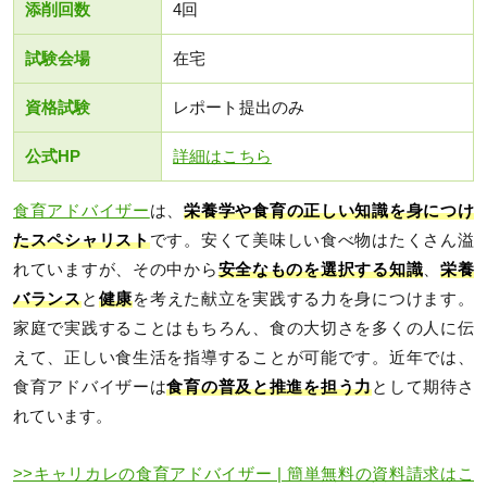
添削回数
4回
試験会場
在宅
資格試験
レポート提出のみ
公式HP
詳細はこちら
食育アドバイザー
は、
栄養学や食育の正しい知識を身につけ
たスペシャリスト
です。安くて美味しい食べ物はたくさん溢
れていますが、その中から
安全なものを選択する知識
、
栄養
バランス
と
健康
を考えた献立を実践する力を身につけます。
家庭で実践することはもちろん、食の大切さを多くの人に伝
えて、正しい食生活を指導することが可能です。近年では、
食育アドバイザーは
食育の普及と推進を担う力
として期待さ
れています。
>>キャリカレの食育アドバイザー | 簡単無料の資料請求はこ