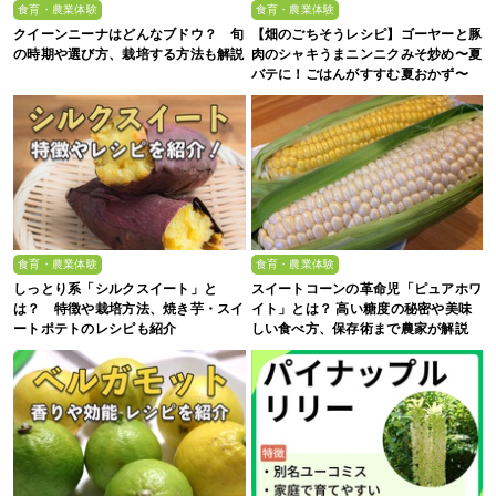
食育・農業体験
食育・農業体験
クイーンニーナはどんなブドウ？ 旬
【畑のごちそうレシピ】ゴーヤーと豚
の時期や選び方、栽培する方法も解説
肉のシャキうまニンニクみそ炒め〜夏
バテに！ごはんがすすむ夏おかず〜
食育・農業体験
食育・農業体験
しっとり系「シルクスイート」と
スイートコーンの革命児「ピュアホワ
は？ 特徴や栽培方法、焼き芋・スイ
イト」とは？ 高い糖度の秘密や美味
ートポテトのレシピも紹介
しい食べ方、保存術まで農家が解説