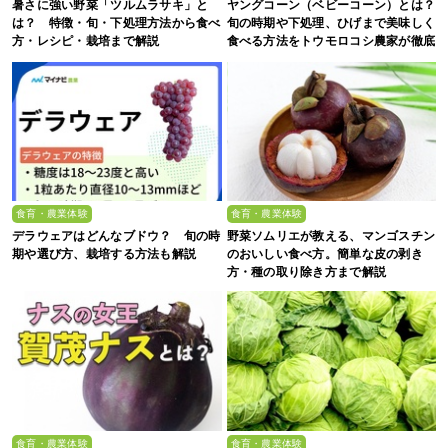
暑さに強い野菜「ツルムラサキ」と
ヤングコーン（ベビーコーン）とは？
は？ 特徴・旬・下処理方法から食べ
旬の時期や下処理、ひげまで美味しく
方・レシピ・栽培まで解説
食べる方法をトウモロコシ農家が徹底
解説！
食育・農業体験
食育・農業体験
デラウェアはどんなブドウ？ 旬の時
野菜ソムリエが教える、マンゴスチン
期や選び方、栽培する方法も解説
のおいしい食べ方。簡単な皮の剥き
方・種の取り除き方まで解説
食育・農業体験
食育・農業体験