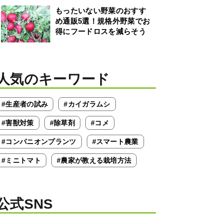
もったいない野菜のおすす
め通販5選！規格外野菜でお
得にフードロスを減らそう
人気のキーワード
#生産者の試み
#カイガラムシ
#害獣対策
#除草剤
#コメ
#コンパニオンプランツ
#スマート農業
#ミニトマト
#農家が教える栽培方法
公式SNS