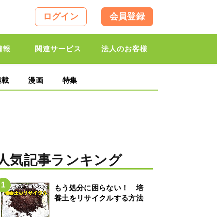
ログイン
会員登録
情報
関連サービス
法人のお客様
連載
漫画
特集
人気記事ランキング
もう処分に困らない！ 培
養土をリサイクルする方法