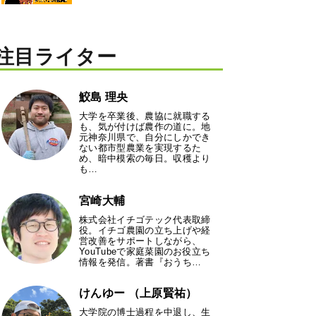
注目ライター
鮫島 理央
大学を卒業後、農協に就職する
も、気が付けば農作の道に。地
元神奈川県で、自分にしかでき
ない都市型農業を実現するた
め、暗中模索の毎日。収穫より
も…
宮崎大輔
株式会社イチゴテック代表取締
役。イチゴ農園の立ち上げや経
営改善をサポートしながら、
YouTubeで家庭菜園のお役立ち
情報を発信。著書『おうち…
けんゆー （上原賢祐）
大学院の博士過程を中退し、生