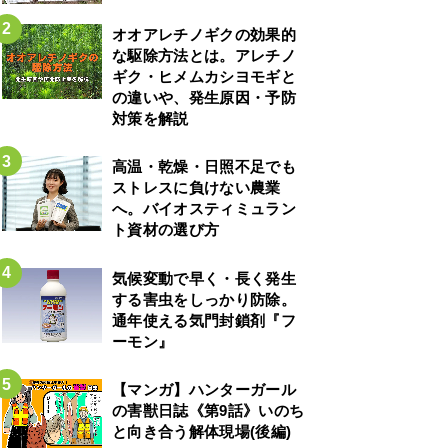
オオアレチノギクの効果的
な駆除方法とは。アレチノ
ギク・ヒメムカシヨモギと
の違いや、発生原因・予防
対策を解説
高温・乾燥・日照不足でも
ストレスに負けない農業
へ。バイオスティミュラン
ト資材の選び方
気候変動で早く・長く発生
する害虫をしっかり防除。
通年使える気門封鎖剤『フ
ーモン』
【マンガ】ハンターガール
の害獣日誌《第9話》いのち
と向き合う解体現場(後編)