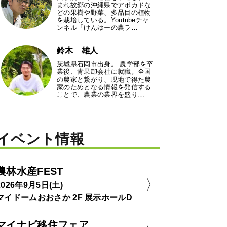
まれ故郷の沖縄県でアボカドな
どの果樹や野菜、多品目の植物
を栽培している。Youtubeチャ
ンネル「けんゆーの農ラ…
鈴木 雄人
茨城県石岡市出身。 農学部を卒
業後、青果卸会社に就職。全国
の農家と繋がり、現地で得た農
家のためとなる情報を発信する
ことで、農業の業界を盛り…
イベント情報
農林水産FEST
2026年9月5日(土)
マイドームおおさか 2F 展示ホールD
マイナビ移住フェア