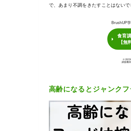
で、あまり不調をきたすことはないで
BrushU
食育
【無
※20
調査機
高齢になるとジャンクフ