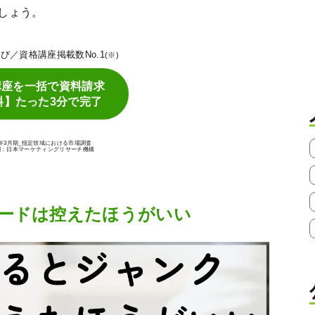
しょう。
P学び／資格講座掲載数No.1
(※)
講座を一括で資料請求
料】たった3分で完了
25年3月期_指定領域における市場調査
関：日本マーケティングリサーチ機構
ードは控えたほうがいい