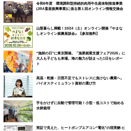
令和8年度 環境調和型持続的肉用牛生産体制推進事業
(JRA畜産振興事業)に係る第１回オンライン情報交換会
山梨暮らし満載！10/24（土）オンライン開催『やまな
しオンライン就農座談会』【参加無料】
“漁師の日”に東京開催。「漁業就業支援フェア2026」に
大人も子どもも来場。海の魅力が詰まった1日をレポー
ト
高温・乾燥・日照不足でもストレスに負けない農業へ。
バイオスティミュラント資材の選び方
手をかけずに自動で管理可能！小型・低コストで始める
水耕栽培
実証で見えた、ヒートポンプエアコン“電化”の現実解-ヒ