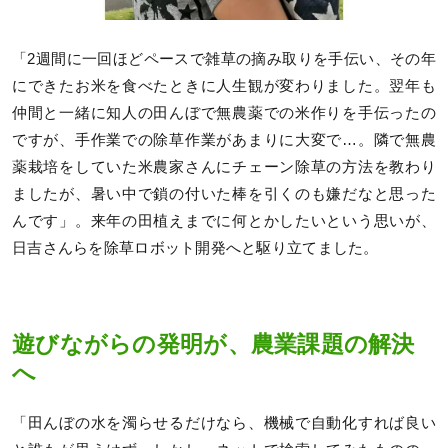
「2週間に一回ほどペースで雑草の摘み取りを手伝い、その年
にできたお米を食べたときに人生観が変わりました。翌年も
仲間と一緒に知人の田んぼで無農薬での米作りを手伝ったの
ですが、手作業での除草作業があまりに大変で…。隣で無農
薬栽培をしていた米農家さんにチェーン除草の方法を教わり
ましたが、暑い中で鎖の付いた棒を引くのも嫌だなと思った
んです」。来年の田植えまでに何とかしたいという思いが、
日吉さんらを除草ロボット開発へと駆り立てました。
遊びながらの発明が、農業課題の解決
へ
「田んぼの水を濁らせるだけなら、機械で自動化すれば良い