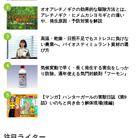
オオアレチノギクの効果的な駆除方法とは。
アレチノギク・ヒメムカシヨモギとの違い
や、発生原因・予防対策を解説
高温・乾燥・日照不足でもストレスに負けな
い農業へ。バイオスティミュラント資材の選
び方
気候変動で早く・長く発生する害虫をしっか
り防除。通年使える気門封鎖剤『フーモン』
【マンガ】ハンターガールの害獣日誌《第9
話》いのちと向き合う解体現場(後編)
注目ライター