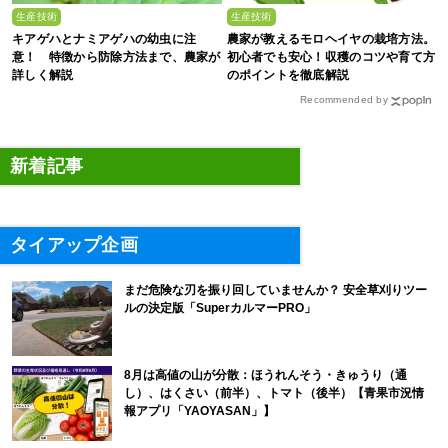
生産技術
生産技術
キアゲハとナミアゲハの幼虫に注
農家が教えるモロヘイヤの栽培方法。
意！ 特徴から防除方法まで、農家が
初心者でも安心！収穫のコツや育て方
詳しく解説
のポイントを徹底解説
Recommended by
新着記事
タイアップ企画
まだ危険な刃を振り回していませんか？ 安全草刈りツー
ルの決定版「SuperカルマーPRO」
8月は高値の山が分散：ほうれんそう・きゅうり（通
し）、はくさい（前半）、トマト（後半）【青果市況情
報アプリ「YAOYASAN」】