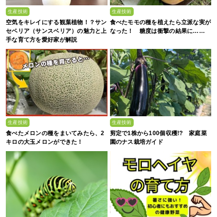
生産技術
生産技術
空気をキレイにする観葉植物！？サン
食べたモモの種を植えたら立派な実が
セベリア（サンスベリア）の魅力と上
なった！ 糖度は衝撃の結果に……
手な育て方を愛好家が解説
生産技術
生産技術
食べたメロンの種をまいてみたら、2
剪定で1株から100個収穫!? 家庭菜
キロの大玉メロンができた！
園のナス栽培ガイド