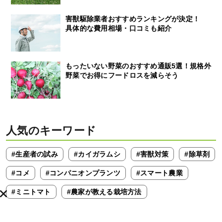
害獣駆除業者おすすめランキングが決定！
具体的な費用相場・口コミも紹介
もったいない野菜のおすすめ通販5選！規格外
野菜でお得にフードロスを減らそう
人気のキーワード
#生産者の試み
#カイガラムシ
#害獣対策
#除草剤
#コメ
#コンパニオンプランツ
#スマート農業
#ミニトマト
#農家が教える栽培方法