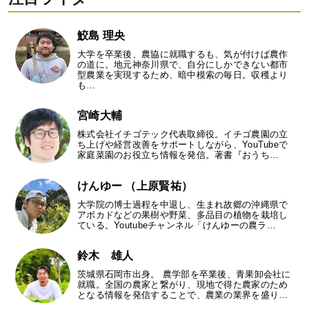
鮫島 理央
大学を卒業後、農協に就職するも、気が付けば農作
の道に。地元神奈川県で、自分にしかできない都市
型農業を実現するため、暗中模索の毎日。収穫より
も…
宮崎大輔
株式会社イチゴテック代表取締役。イチゴ農園の立
ち上げや経営改善をサポートしながら、YouTubeで
家庭菜園のお役立ち情報を発信。著書『おうち…
けんゆー （上原賢祐）
大学院の博士過程を中退し、生まれ故郷の沖縄県で
アボカドなどの果樹や野菜、多品目の植物を栽培し
ている。Youtubeチャンネル「けんゆーの農ラ…
鈴木 雄人
茨城県石岡市出身。 農学部を卒業後、青果卸会社に
就職。全国の農家と繋がり、現地で得た農家のため
となる情報を発信することで、農業の業界を盛り…