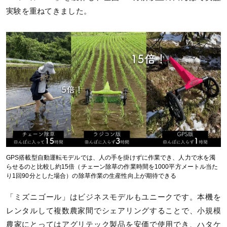
実験を重ねてきました。
GPS搭載型自動運転モデルでは、人の手を掛けずに作業でき、人力で水を濁
らせるのと比較し約15倍（チェーン除草の作業時間を1000平方メートル当た
り1回90分とした場合）の除草作業の生産性向上が期待できる
「ミズニゴール」はビジネスモデルもユニークです。本機を
レンタルして複数農家間でシェアリングすることで、小規模
農家にとってはアグリテック製品を安価で使用でき、ハタケ