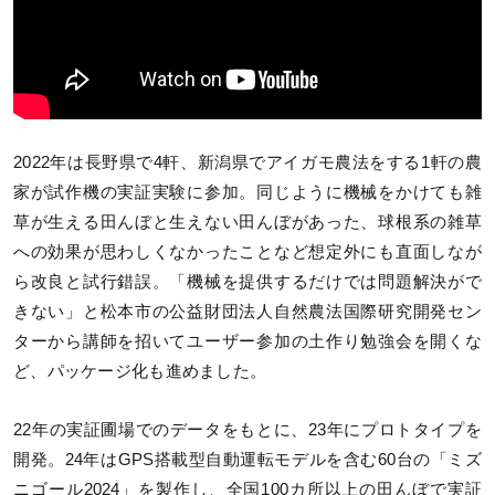
2022年は長野県で4軒、新潟県でアイガモ農法をする1軒の農
家が試作機の実証実験に参加。同じように機械をかけても雑
草が生える田んぼと生えない田んぼがあった、球根系の雑草
への効果が思わしくなかったことなど想定外にも直面しなが
ら改良と試行錯誤。「機械を提供するだけでは問題解決がで
きない」と松本市の公益財団法人自然農法国際研究開発セン
ターから講師を招いてユーザー参加の土作り勉強会を開くな
ど、パッケージ化も進めました。
22年の実証圃場でのデータをもとに、23年にプロトタイプを
開発。24年はGPS搭載型自動運転モデルを含む60台の「ミズ
ニゴール2024」を製作し、全国100カ所以上の田んぼで実証