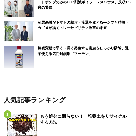
ートポンプのみのCO2削減ボイラーレスハウス、反収1.5
倍の驚異-
AI選果機がトマトの栽培・流通を変える―シブヤ精機・
カゴメが描くトレーサビリティ改革の未来
気候変動で早く・長く発生する害虫をしっかり防除。通
年使える気門封鎖剤『フーモン』
人気記事ランキング
もう処分に困らない！ 培養土をリサイクル
する方法