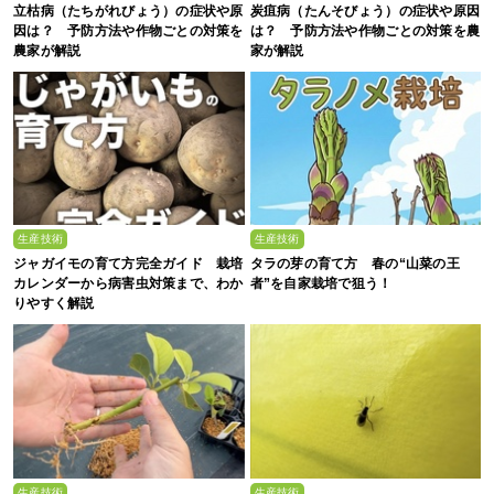
立枯病（たちがれびょう）の症状や原
炭疽病（たんそびょう）の症状や原因
因は？ 予防方法や作物ごとの対策を
は？ 予防方法や作物ごとの対策を農
農家が解説
家が解説
生産技術
生産技術
ジャガイモの育て方完全ガイド 栽培
タラの芽の育て方 春の“山菜の王
カレンダーから病害虫対策まで、わか
者”を自家栽培で狙う！
りやすく解説
生産技術
生産技術