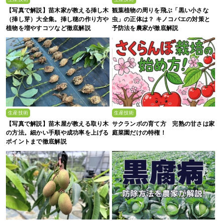
【写真で解説】苗木家が教える挿し木
観葉植物の周りを飛ぶ「黒い小さな
（挿し芽）大全集。挿し穂の作り方や
虫」の正体は？ キノコバエの対策と
植物を増やすコツなど徹底解説
予防法を農家が徹底解説
生産技術
生産技術
【写真で解説】苗木屋が教える取り木
サクランボの育て方 完熟の甘さは家
の方法。細かい手順や成功率を上げる
庭菜園だけの特権！
ポイントまで徹底解説