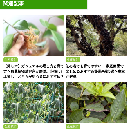
関連記事
生産技術
生産技術
【挿し木】ガジュマルの増し方と育て
初心者でも育てやすい！ 家庭菜園で
方を観葉植物愛好家が解説。水挿しと
楽しめるおすすめ熱帯果樹5選を農家
土挿し、どちらが初心者におすすめ？
が解説
生産技術
生産技術