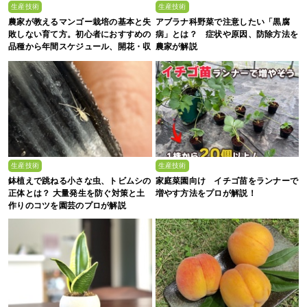
生産技術
生産技術
農家が教えるマンゴー栽培の基本と失
アブラナ科野菜で注意したい「黒腐
敗しない育て方。初心者におすすめの
病」とは？ 症状や原因、防除方法を
品種から年間スケジュール、開花・収
農家が解説
穫のコツまで徹底解説
生産技術
生産技術
鉢植えで跳ねる小さな虫、トビムシの
家庭菜園向け イチゴ苗をランナーで
正体とは？ 大量発生を防ぐ対策と土
増やす方法をプロが解説！
作りのコツを園芸のプロが解説