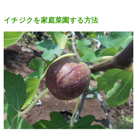
イチジクを家庭菜園する方法