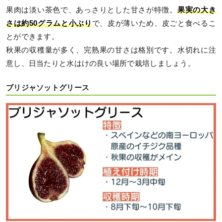
果肉は淡い茶色で、あっさりとした甘さが特徴。
果実の大き
さは約50グラムと小ぶり
で、皮が薄いため、皮ごと食べるこ
とができます。
秋果の収穫量が多く、完熟果の甘さは格別です。水切れに注
意し、日当たりと水はけの良い場所で栽培しましょう。
ブリジャソットグリース