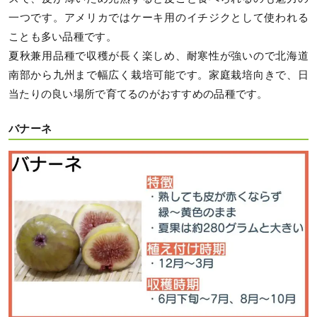
一つです。アメリカではケーキ用のイチジクとして使われる
ことも多い品種です。
夏秋兼用品種で収穫が長く楽しめ、耐寒性が強いので北海道
南部から九州まで幅広く栽培可能です。家庭栽培向きで、日
当たりの良い場所で育てるのがおすすめの品種です。
バナーネ