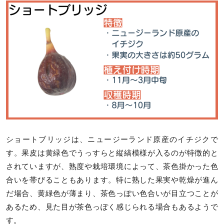
ショートブリッジは、ニュージーランド原産のイチジクで
す。果皮は黄緑色でうっすらと縦縞模様が入るのが特徴的と
されていますが、熟度や栽培環境によって、茶色掛かった色
合いを帯びることもあります。特に熟した果実や乾燥が進ん
だ場合、黄緑色が薄まり、茶色っぽい色合いが目立つことが
あるため、見た目が茶色っぽく感じられる場合もあるようで
す。