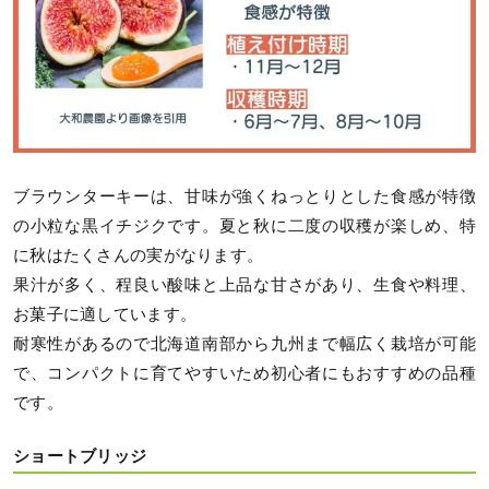
ブラウンターキーは、甘味が強くねっとりとした食感が特徴
の小粒な黒イチジクです。夏と秋に二度の収穫が楽しめ、特
に秋はたくさんの実がなります。
果汁が多く、程良い酸味と上品な甘さがあり、生食や料理、
お菓子に適しています。
耐寒性があるので北海道南部から九州まで幅広く栽培が可能
で、コンパクトに育てやすいため初心者にもおすすめの品種
です。
ショートブリッジ