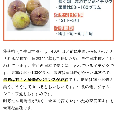
蓬莱柿（早生日本種）は、400年ほど前に中国から伝わったと
される品種で、日本に定着して長いため、早生日本種ともい
われています。主に西日本で長く親しまれているイチジクで
す。果重は50～100グラム、果皮は黄緑掛がかった赤紫色で、
果肉は甘さと酸味のバランスが絶妙
です。糖度は16～20度と
高く、冷やして食べるとおいしいです。生食の他、ジャム、
シロップ煮もおすすめです。
耐寒性や耐乾性が強く、全国で育てやすいため家庭菜園にも
最適な品種です。