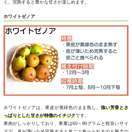
く、完熟すると豊かな甘さが楽しめます。
ホワイトゼノア
ホワイトゼノアは、果皮が黄緑色のまま熟し、
強い芳香とさ
っぱりとした甘さが特徴のイチジク
です。
果肉がしっかりしており、果重は60～80グラムと程良いサイ
ズで、皮が薄いため完熟すると皮ごと食べられるのも魅力の