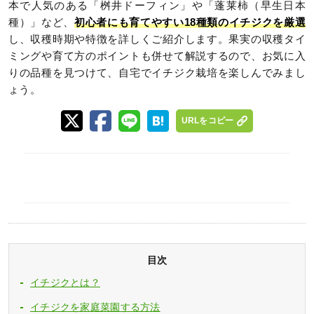
本で人気のある「桝井ドーフィン」や「蓬莱柿（早生日本
種）」など、
初心者にも育てやすい18種類のイチジクを厳選
し、収穫時期や特徴を詳しくご紹介します。果実の収穫タイ
ミングや育て方のポイントも併せて解説するので、お気に入
りの品種を見つけて、自宅でイチジク栽培を楽しんでみまし
ょう。
URLをコピー
目次
イチジクとは？
イチジクを家庭菜園する方法