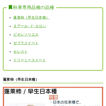
秋果専用品種の品種
蓬莱柿（早生日本種）
ヌアール･ド･カロン
ビオレソリエス
ゼブラスイート
セレスト
ドリーミースイート
蓬莱柿（早生日本種）