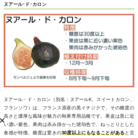
ヌアール･ド･カロン
ヌアール・ド・カロン（別名：ヌアールK、スイートカロン、
フランソワ）は、フランス原産の黒イチジクで、その糖度の
高さと濃厚な風味が魅力の秋果専用品種です。果皮は黒に近
い濃い紫色、果肉は赤み掛かった琥珀色で、ねっとりとした
食感が特徴。糖度は驚きの
30度以上にもなることがある
と言