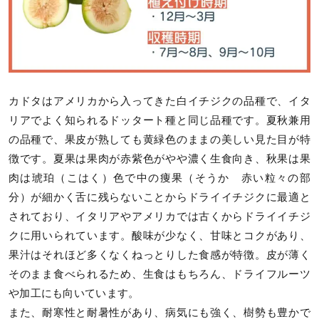
カドタはアメリカから入ってきた白イチジクの品種で、イタ
リアでよく知られるドッタート種と同じ品種です。夏秋兼用
の品種で、果皮が熟しても黄緑色のままの美しい見た目が特
徴です。夏果は果肉が赤紫色がやや濃く生食向き、秋果は果
肉は琥珀（こはく）色で中の痩果（そうか 赤い粒々の部
分）が細かく舌に残らないことからドライイチジクに最適と
されており、イタリアやアメリカでは古くからドライイチジ
クに用いられています。酸味が少なく、甘味とコクがあり、
果汁はそれほど多くなくねっとりした食感が特徴。皮が薄く
そのまま食べられるため、生食はもちろん、ドライフルーツ
や加工にも向いています。
また、耐寒性と耐暑性があり、病気にも強く、樹勢も豊かで