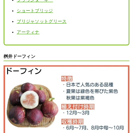
ショートブリッジ
ブリジャソットグリース
アーティナ
桝井ドーフィン