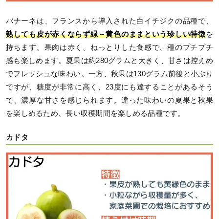
バナーネは、フランスから導入された白イチジクの品種で、
熟しても皮が赤くならず緑～黄色のままという珍しい特徴
を
持ちます。果肉は赤く、ねっとりした食感で、種のプチプチ
感も楽しめます。夏果は約280グラムと大きく、甘さは控えめ
でフレッシュな味わい。一方、秋果は130グラム前後と小ぶり
ですが、糖度が非常に高く、23度にも達することがあるそう
で、濃厚な甘さを感じられます。違った味わいの夏果と秋果
を楽しめるため、長い収穫期間を楽しめる品種です。
カドタ