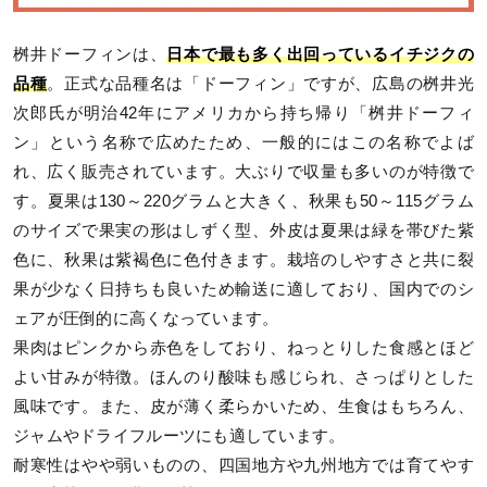
桝井ドーフィンは、
日本で最も多く出回っているイチジクの
品種
。正式な品種名は「ドーフィン」ですが、広島の桝井光
次郎氏が明治42年にアメリカから持ち帰り「桝井ドーフィ
ン」という名称で広めたため、一般的にはこの名称でよば
れ、広く販売されています。大ぶりで収量も多いのが特徴で
す。夏果は130～220グラムと大きく、秋果も50～115グラム
のサイズで果実の形はしずく型、外皮は夏果は緑を帯びた紫
色に、秋果は紫褐色に色付きます。栽培のしやすさと共に裂
果が少なく日持ちも良いため輸送に適しており、国内でのシ
ェアが圧倒的に高くなっています。
果肉はピンクから赤色をしており、ねっとりした食感とほど
よい甘みが特徴。ほんのり酸味も感じられ、さっぱりとした
風味です。また、皮が薄く柔らかいため、生食はもちろん、
ジャムやドライフルーツにも適しています。
耐寒性はやや弱いものの、四国地方や九州地方では育てやす