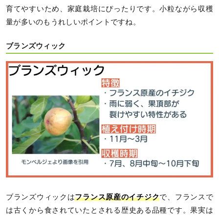
育てやすいため、家庭栽培にぴったりです。小粒ながら収穫
量が多いのもうれしいポイントですね。
ブランズウィック
ブランズウィックは
フランス原産のイチジク
で、フランスで
は古くから食されていたとされる歴史ある品種です。果実は