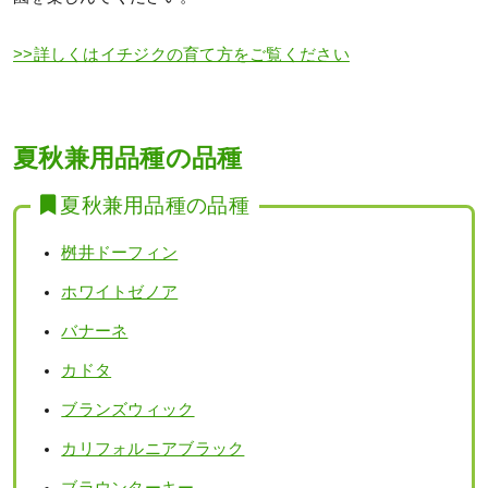
>>詳しくはイチジクの育て方をご覧ください
夏秋兼用品種の品種
夏秋兼用品種の品種
桝井ドーフィン
ホワイトゼノア
バナーネ
カドタ
ブランズウィック
カリフォルニアブラック
ブラウンターキー