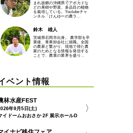
まれ故郷の沖縄県でアボカドな
どの果樹や野菜、多品目の植物
を栽培している。Youtubeチャ
ンネル「けんゆーの農ラ…
鈴木 雄人
茨城県石岡市出身。 農学部を卒
業後、青果卸会社に就職。全国
の農家と繋がり、現地で得た農
家のためとなる情報を発信する
ことで、農業の業界を盛り…
イベント情報
農林水産FEST
2026年9月5日(土)
マイドームおおさか 2F 展示ホールD
マイナビ移住フェア