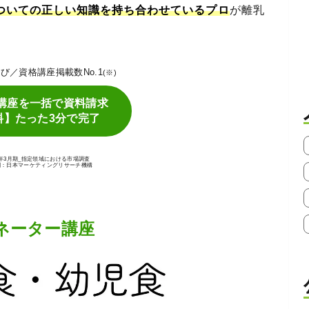
ついての正しい知識を持ち合わせているプロ
が離乳
P学び／資格講座掲載数No.1
(※)
講座を一括で資料請求
料】たった3分で完了
25年3月期_指定領域における市場調査
関：日本マーケティングリサーチ機構
ネーター講座