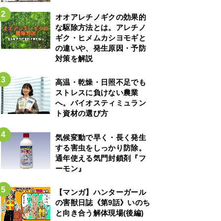
オオアレチノギクの効果的
な駆除方法とは。アレチノ
ギク・ヒメムカシヨモギと
の違いや、発生原因・予防
対策を解説
高温・乾燥・日照不足でも
ストレスに負けない農業
へ。バイオスティミュラン
ト資材の選び方
気候変動で早く・長く発生
する害虫をしっかり防除。
通年使える気門封鎖剤『フ
ーモン』
【マンガ】ハンターガール
の害獣日誌《第9話》いのち
と向き合う解体現場(後編)