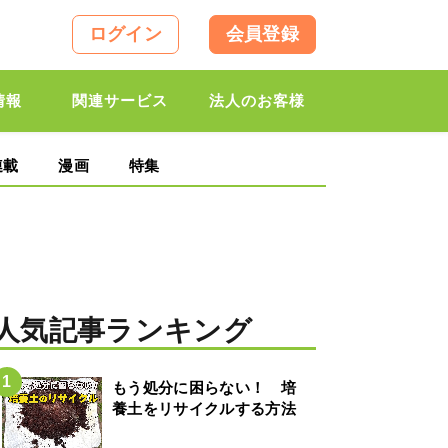
ログイン
会員登録
情報
関連サービス
法人のお客様
連載
漫画
特集
人気記事ランキング
もう処分に困らない！ 培
養土をリサイクルする方法