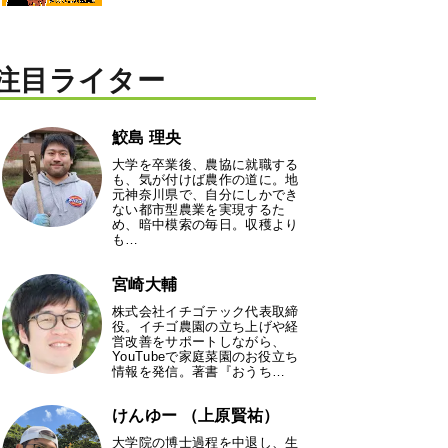
注目ライター
鮫島 理央
大学を卒業後、農協に就職する
も、気が付けば農作の道に。地
元神奈川県で、自分にしかでき
ない都市型農業を実現するた
め、暗中模索の毎日。収穫より
も…
宮崎大輔
株式会社イチゴテック代表取締
役。イチゴ農園の立ち上げや経
営改善をサポートしながら、
YouTubeで家庭菜園のお役立ち
情報を発信。著書『おうち…
けんゆー （上原賢祐）
大学院の博士過程を中退し、生