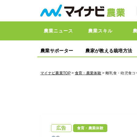
農業ニュース
農業スキル
農業サポーター
農家が教える栽培方法
マイナビ農業TOP
>
食育・農業体験
> 離乳食・幼児食
広告
食育・農業体験