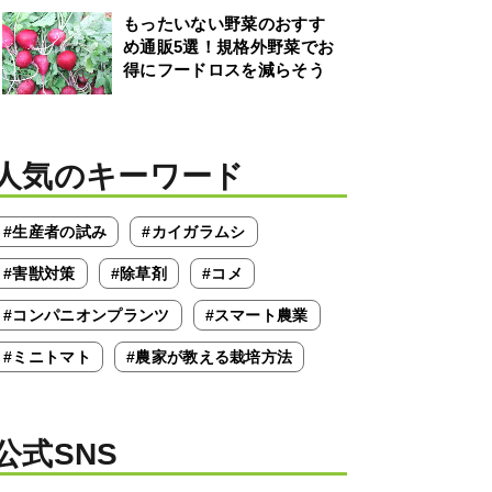
もったいない野菜のおすす
め通販5選！規格外野菜でお
得にフードロスを減らそう
人気のキーワード
#生産者の試み
#カイガラムシ
#害獣対策
#除草剤
#コメ
#コンパニオンプランツ
#スマート農業
#ミニトマト
#農家が教える栽培方法
公式SNS