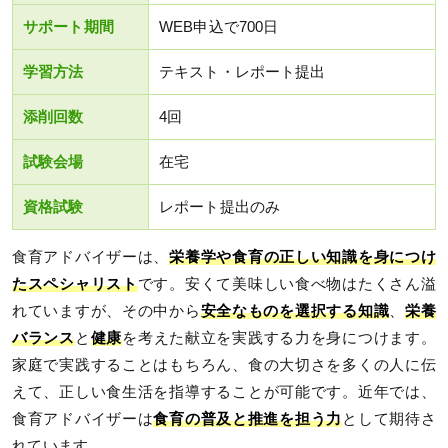
サポート期間
WEB申込で700日
学習方法
テキスト・レポート提出
添削回数
4回
試験会場
在宅
資格試験
レポート提出のみ
食育アドバイザーは、
栄養学や食育の正しい知識を身につけ
たスペシャリスト
です。安くて美味しい食べ物はたくさん溢
れていますが、その中から
安全なものを選択する知識
、
栄養
バランス
と
健康
を考えた献立を実践する力を身につけます。
家庭で実践することはもちろん、食の大切さを多くの人に伝
えて、正しい食生活を指導することが可能です。近年では、
食育アドバイザーは
食育の普及と推進を担う力
として期待さ
れています。