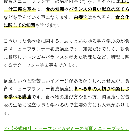
食育メニュープランナーの講座内容ですが、基本的には
主に
一汁三菜を基本
に、
食の知識
や
バランスの良い献立の立て方
などを学んでいく事になります。
栄養学
はもちろん、
食文化
に関しての知識
も学びます。
こういった食べ物に関する、ありとあらゆる事を学ぶのが食
育メニュープランナー養成講座です。知識だけでなく、朝食
に相応しいレシピやバランスを考えた調理法など、料理に関
するテクニックを学ぶ事もできます。
講座というと堅苦しいイメージがあるかもしれませんが、食
育メニュープランナー養成講座は
食べる事の大切さや楽しさ
を学べる講座
です。食べ物の選び方や食べ方、調理法など普
段の生活に役立つ事も学べるので主婦の方にも人気がありま
す。
>>【公式HP】ヒューマンアカデミーの食育メニュープランナ