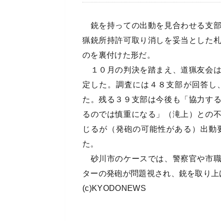
銃を持っての出動を見合わせる支部
猟銃所持許可取り消しを妥当とした
のを裏付けた形だ。
１０月の判決を踏まえ、道猟友会は
定した。調査には４８支部が回答し
た。残る３９支部は今後も「協力す
るのでは慎重になる」（滝上）との
じるが（発砲の可能性がある）出動
た。
砂川市のケースでは、警察官や市職
ターの発砲が問題視され、銃を取り上
(c)KYODONEWS