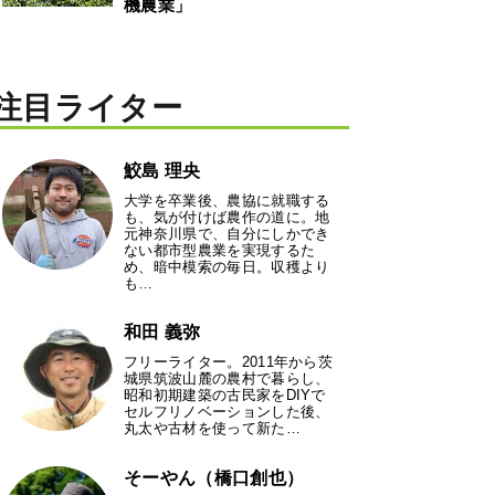
機農業」
注目ライター
鮫島 理央
大学を卒業後、農協に就職する
も、気が付けば農作の道に。地
元神奈川県で、自分にしかでき
ない都市型農業を実現するた
め、暗中模索の毎日。収穫より
も…
和田 義弥
フリーライター。2011年から茨
城県筑波山麓の農村で暮らし、
昭和初期建築の古民家をDIYで
セルフリノベーションした後、
丸太や古材を使って新た…
そーやん（橋口創也）