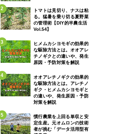
トマトは見切り、ナスは粘
る。猛暑を乗り切る夏野菜
の管理術【DIY的半農生活
Vol.54】
ヒメムカシヨモギの効果的
な駆除方法とは。オオアレ
チノギクとの違いや、発生
原因・予防対策を解説
オオアレチノギクの効果的
な駆除方法とは。アレチノ
ギク・ヒメムカシヨモギと
の違いや、発生原因・予防
対策を解説
慣行農業を上回る単収と安
定生産。元オムロンの技術
者が挑む「データ活用型有