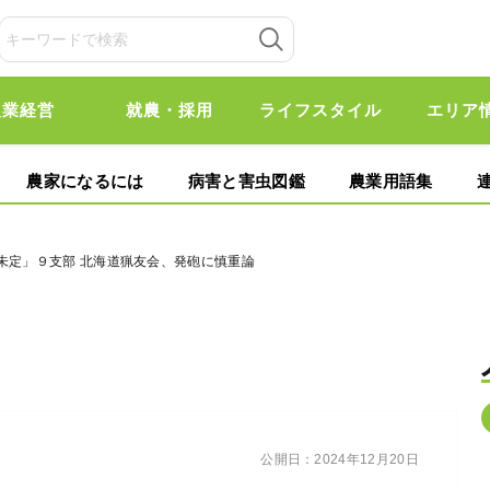
農業経営
就農・採用
ライフスタイル
エリア
農家になるには
病害と害虫図鑑
農業用語集
未定」９支部 北海道猟友会、発砲に慎重論
公開日：
2024年12月20日