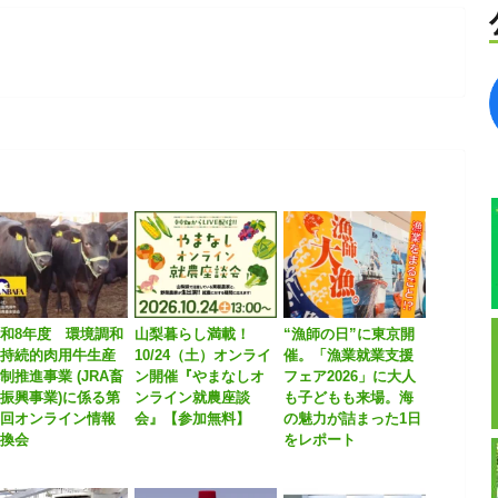
和8年度 環境調和
山梨暮らし満載！
“漁師の日”に東京開
型持続的肉用牛生産
10/24（土）オンライ
催。「漁業就業支援
制推進事業 (JRA畜
ン開催『やまなしオ
フェア2026」に大人
振興事業)に係る第
ンライン就農座談
も子どもも来場。海
１回オンライン情報
会』【参加無料】
の魅力が詰まった1日
交換会
をレポート