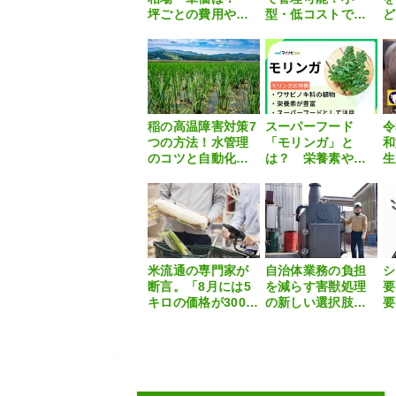
坪ごとの費用や安
型・低コストで始
ど
く抑えるコツを徹
める水耕栽培
が
底解説
に
ウ
稲の高温障害対策7
スーパーフード
令
つの方法！水管理
「モリンガ」と
和
のコツと自動化の
は？ 栄養素や活
生
すすめ
用法、家庭菜園の
(
方法などを解説
に
ラ
米流通の専門家が
自治体業務の負担
シ
断言。「8月には5
を減らす害獣処理
要
キロの価格が3000
の新しい選択肢
要
円」、「2025年産
害獣の死骸を現地
分
米も必ず値下がり
で適正処理 小
法
する」
型・超高温焼却炉
『ACE0.5型』