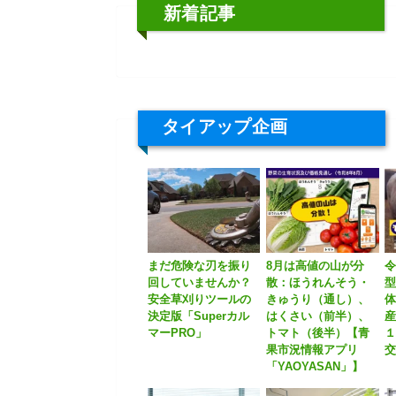
新着記事
タイアップ企画
まだ危険な刃を振り
8月は高値の山が分
令
回していませんか？
散：ほうれんそう・
安全草刈りツールの
きゅうり（通し）、
体
決定版「Superカル
はくさい（前半）、
産
マーPRO」
トマト（後半）【青
果市況情報アプリ
「YAOYASAN」】