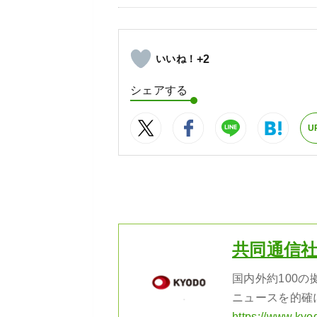
+2
シェアする
U
共同通信
国内外約100
ニュースを的確
https://www.kyo