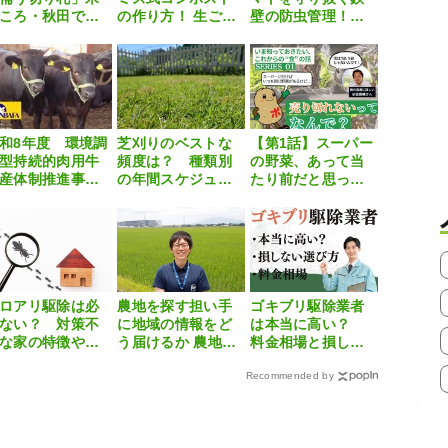
ころ・秋田で広
の作り方！ 生ごみ
壁の防虫管理！理
るルミビア™FS
が極上の肥料に化
系農家が信頼する
よるイネミズゾ
けるマル秘テクニ
切り札「ダブルシ
ムシ対策
ックを伝授
ューターSE」
和8年度 環境調
芝刈りのベストな
【第1話】スーパー
型持続的肉用牛
頻度は？ 種類別
の野菜、あって当
産体制推進事業
の年間スケジュー
たり前だと思って
JRA畜産振興事業)
ルや具体的な手順
いたら、実はすご
係る第１回オン
を解説
い仕組みがあった
イン情報交換会
【いま知っておき
たい、これから
の”食”の話】
ロアリ駆除は必
農地を探す担い手
ゴキブリ駆除業者
ない？ 対策不
に地域の情報をど
は本当に高い？
な家の特徴や自
う届けるか 農地マ
料金相場と損しな
でできる予防方
ッチングにつなが
い選び方を徹底解
を解説
る常総市の取り組
Recommended by
説！
み