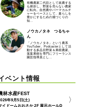
有機農家二代目として就農する
も挫折し、野菜を売らない農家
に転向。自然農やパーマカルチ
ャーをベースとして、暮らしを
豊かにするための畑づくりの
知…
ノウカノタネ つるちゃ
ん
「ノウカノタネ」という農系
YouTuber、Podcasterとして活
動する多品目野菜＆果樹農家。
落葉果樹を専門にフリーランス
園芸指導員とし…
イベント情報
農林水産FEST
2026年9月5日(土)
マイドームおおさか 2F 展示ホールD