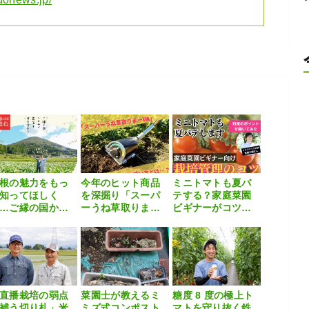
根の魅力をもっ
今年のヒット商品
ミニトマトも夏バ
知ってほしく
を深掘り「スーパ
テする？家庭菜園
…ご縁の国か
ーうね草取りまー
ビギナーがコツを
、あなた向けの
VA」
聞いてみた
移住就農促進プ
グラム」はじめ
す！！
直播栽培の弱点
菜園士が教えるミ
糖度 8 度の極上ト
補う切り札」米
ミズ式コンポスト
マトを守り抜く鉄