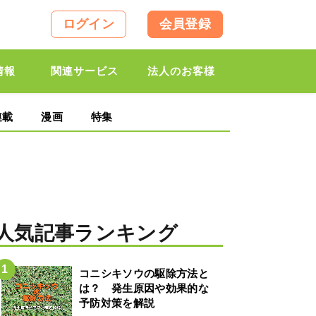
ログイン
会員登録
情報
関連サービス
法人のお客様
連載
漫画
特集
人気記事ランキング
コニシキソウの駆除方法と
は？ 発生原因や効果的な
予防対策を解説