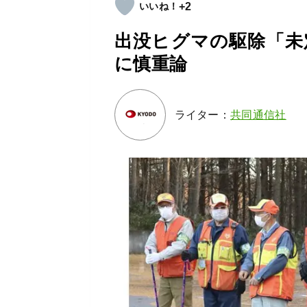
+2
出没ヒグマの駆除「未
に慎重論
ライター：
共同通信社