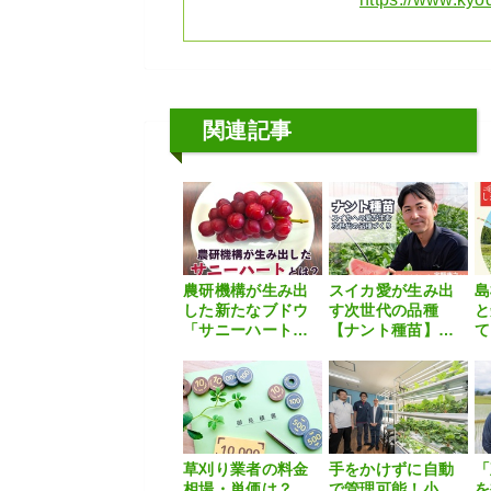
関連記事
農研機構が生み出
スイカ愛が生み出
島
した新たなブドウ
す次世代の品種
と
「サニーハート」
【ナント種苗】大
て
とはどんな品種な
玉スイカブリーダ
ら
のか
ーにインタビュー
「
【種苗メーカー探
ロ
訪記Vol.4】
ま
草刈り業者の料金
手をかけずに自動
「
相場・単価は？
で管理可能！小
を