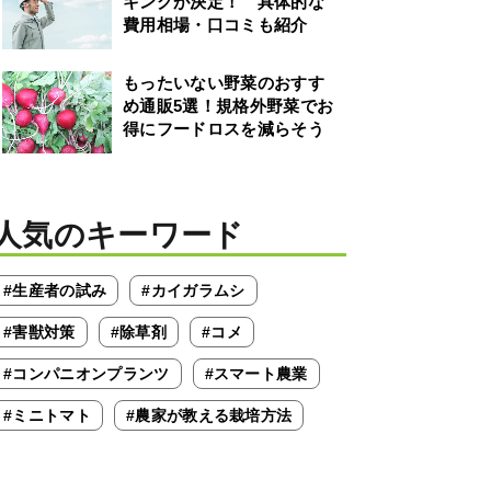
キングが決定！ 具体的な
費用相場・口コミも紹介
もったいない野菜のおすす
め通販5選！規格外野菜でお
得にフードロスを減らそう
人気のキーワード
#生産者の試み
#カイガラムシ
#害獣対策
#除草剤
#コメ
#コンパニオンプランツ
#スマート農業
#ミニトマト
#農家が教える栽培方法