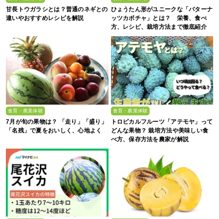
甘長トウガラシとは？普通のネギとの
ひょうたん形がユニークな「バターナ
違いやおすすめレシピを解説
ッツカボチャ」とは？ 栄養、食べ
方、レシピ、栽培方法まで徹底紹介
食育・農業体験
食育・農業体験
7月が旬の果物は？ 「走り」「盛り」
トロピカルフルーツ「アテモヤ」って
「名残」で夏をおいしく、心地よく
どんな果物？ 栽培方法や美味しい食
べ方、保存方法を農家が解説