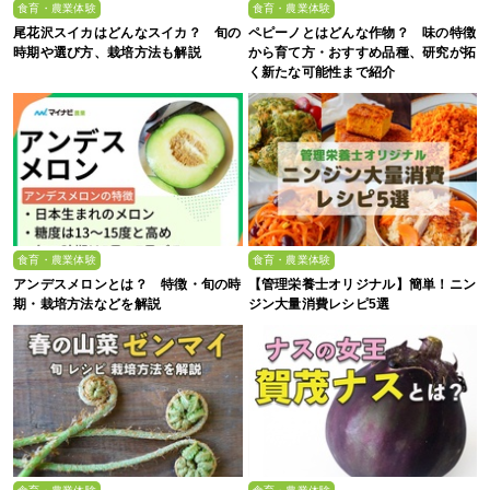
食育・農業体験
食育・農業体験
尾花沢スイカはどんなスイカ？ 旬の
ペピーノとはどんな作物？ 味の特徴
時期や選び方、栽培方法も解説
から育て方・おすすめ品種、研究が拓
く新たな可能性まで紹介
食育・農業体験
食育・農業体験
アンデスメロンとは？ 特徴・旬の時
【管理栄養士オリジナル】簡単！ニン
期・栽培方法などを解説
ジン大量消費レシピ5選