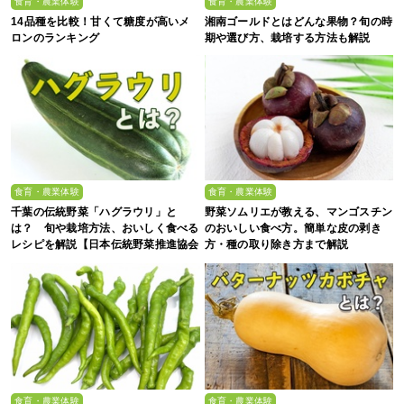
食育・農業体験
食育・農業体験
14品種を比較！甘くて糖度が高いメ
湘南ゴールドとはどんな果物？旬の時
ロンのランキング
期や選び方、栽培する方法も解説
食育・農業体験
食育・農業体験
千葉の伝統野菜「ハグラウリ」と
野菜ソムリエが教える、マンゴスチン
は？ 旬や栽培方法、おいしく食べる
のおいしい食べ方。簡単な皮の剥き
レシピを解説【日本伝統野菜推進協会
方・種の取り除き方まで解説
監修】
食育・農業体験
食育・農業体験