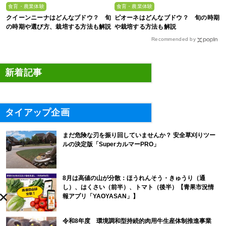
食育・農業体験
食育・農業体験
クイーンニーナはどんなブドウ？ 旬
ピオーネはどんなブドウ？ 旬の時期
の時期や選び方、栽培する方法も解説
や栽培する方法も解説
Recommended by
新着記事
タイアップ企画
まだ危険な刃を振り回していませんか？ 安全草刈りツー
ルの決定版「SuperカルマーPRO」
8月は高値の山が分散：ほうれんそう・きゅうり（通
し）、はくさい（前半）、トマト（後半）【青果市況情
報アプリ「YAOYASAN」】
令和8年度 環境調和型持続的肉用牛生産体制推進事業