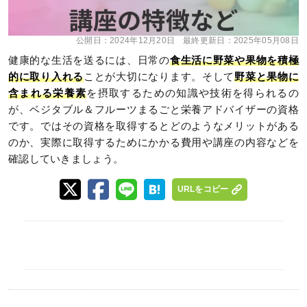
公開日：
2024年12月20日
最終更新日：
2025年05月08日
健康的な生活を送るには、日常の
食生活に野菜や果物を積極
的に取り入れる
ことが大切になります。そして
野菜と果物に
含まれる栄養素
を摂取するための知識や技術を得られるの
が、ベジタブル＆フルーツまるごと栄養アドバイザーの資格
です。ではその資格を取得するとどのようなメリットがある
のか、実際に取得するためにかかる費用や講座の内容などを
確認していきましょう。
URLをコピー