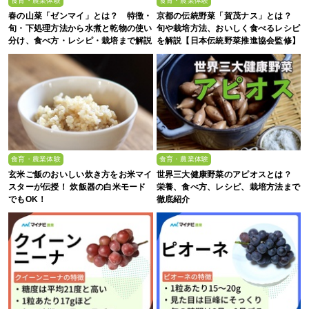
食育・農業体験
食育・農業体験
春の山菜「ゼンマイ」とは？ 特徴・
京都の伝統野菜「賀茂ナス」とは？
旬・下処理方法から水煮と乾物の使い
旬や栽培方法、おいしく食べるレシピ
分け、食べ方・レシピ・栽培まで解説
を解説【日本伝統野菜推進協会監修】
食育・農業体験
食育・農業体験
玄米ご飯のおいしい炊き方をお米マイ
世界三大健康野菜のアピオスとは？
スターが伝授！ 炊飯器の白米モード
栄養、食べ方、レシピ、栽培方法まで
でもOK！
徹底紹介