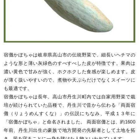
宿儺かぼちゃは岐阜県高山市の伝統野菜で、細長いヘチマの
ような形と薄い灰緑色のすべすべした皮が特徴です。果肉は
濃い黄色で甘みが強く、ホクホクした食感が楽しめます。皮
が薄く扱いやすいので、煮物や天ぷらだけでなくスイーツに
も最適です。
宿儺かぼちゃは長年、高山市丹生川町内では自家用野菜で栽
培が続けられていた品種で、丹生川で昔から伝わる「両面宿
儺（りょうめんすくな）」の伝説にちなみ、平成１３年に
「宿儺かぼちゃ」と命名されました。 両面宿儺とは、約1600
年前、丹生川出生の豪族で地方開発の先駆者として土地を拓
き、民を守ることに一身を賭けた人物といわれています。