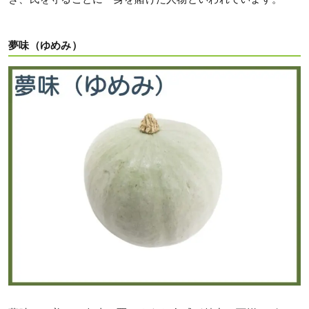
夢味（ゆめみ）