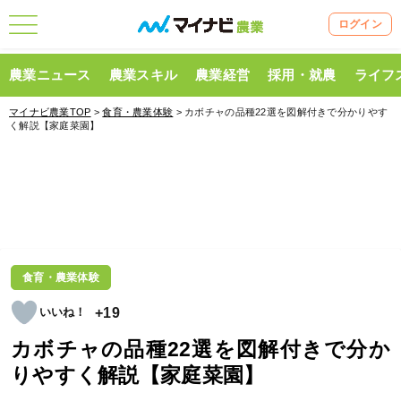
ログイン
農業ニュース
農業スキル
農業経営
採用・就農
ライフ
マイナビ農業TOP
>
食育・農業体験
> カボチャの品種22選を図解付きで分かりやす
く解説【家庭菜園】
食育・農業体験
+19
カボチャの品種22選を図解付きで分か
りやすく解説【家庭菜園】