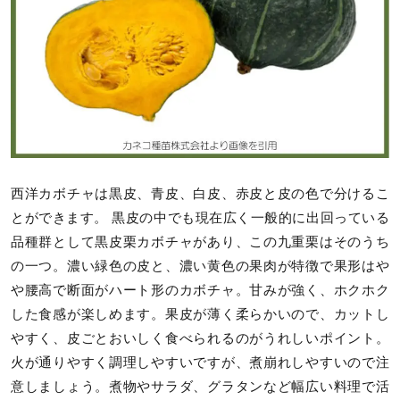
西洋カボチャは黒皮、青皮、白皮、赤皮と皮の色で分けるこ
とができます。 黒皮の中でも現在広く一般的に出回っている
品種群として黒皮栗カボチャがあり、この九重栗はそのうち
の一つ。濃い緑色の皮と、濃い黄色の果肉が特徴で果形はや
や腰高で断面がハート形のカボチャ。甘みが強く、ホクホク
した食感が楽しめます。果皮が薄く柔らかいので、カットし
やすく、皮ごとおいしく食べられるのがうれしいポイント。
火が通りやすく調理しやすいですが、煮崩れしやすいので注
意しましょう。煮物やサラダ、グラタンなど幅広い料理で活