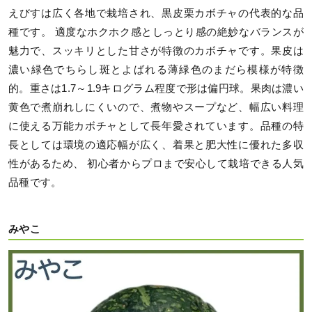
えびすは広く各地で栽培され、黒皮栗カボチャの代表的な品
種です。 適度なホクホク感としっとり感の絶妙なバランスが
魅力で、スッキリとした甘さが特徴のカボチャです。果皮は
濃い緑色でちらし斑とよばれる薄緑色のまだら模様が特徴
的。重さは1.7～1.9キログラム程度で形は偏円球。果肉は濃い
黄色で煮崩れしにくいので、煮物やスープなど、幅広い料理
に使える万能カボチャとして長年愛されています。品種の特
長としては環境の適応幅が広く、着果と肥大性に優れた多収
性があるため、 初心者からプロまで安心して栽培できる人気
品種です。
みやこ