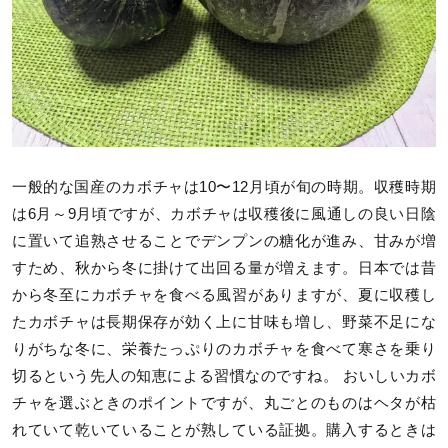
一般的な国産のカボチャは10〜12月頃が旬の時期。収穫時期
は6月～9月頃ですが、カボチャは収穫後に風通しの良い日陰
に置いて追熟させることでデンプンの糖化が進み、甘みが増
すため、秋から冬に掛けて出回る量が増えます。日本では昔
から冬至にカボチャを食べる風習がありますが、夏に収穫し
たカボチャは長期保存が効く上に甘味も増し、野菜不足にな
りがちな冬に、栄養たっぷりのカボチャを食べて寒さを乗り
切るという先人の知恵による習慣なのですね。 おいしいカボ
チャを選ぶときのポイントですが、丸ごとのものはヘタが枯
れていて乾いていることが熟している証拠。購入するときは