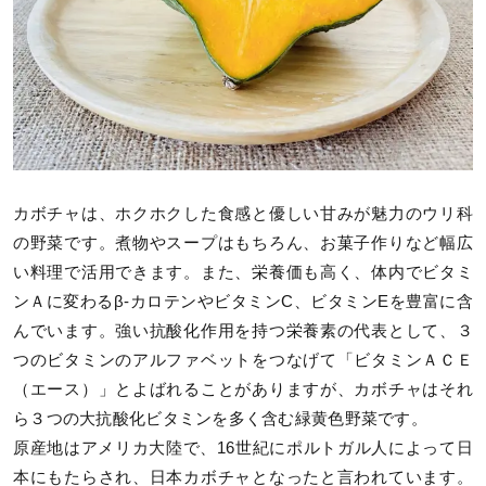
カボチャは、ホクホクした食感と優しい甘みが魅力のウリ科
の野菜です。煮物やスープはもちろん、お菓子作りなど幅広
い料理で活用できます。また、栄養価も高く、体内でビタミ
ンＡに変わるβ-カロテンやビタミンC、ビタミンEを豊富に含
んでいます。強い抗酸化作用を持つ栄養素の代表として、３
つのビタミンのアルファベットをつなげて「ビタミンＡＣＥ
（エース）」とよばれることがありますが、カボチャはそれ
ら３つの大抗酸化ビタミンを多く含む緑黄色野菜です。
原産地はアメリカ大陸で、16世紀にポルトガル人によって日
本にもたらされ、日本カボチャとなったと言われています。