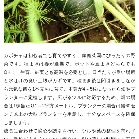
カボチャは初心者でも育てやすく、家庭菜園にぴったりの野
菜です。種まきは春が適期で、ポットや直まきどちらでも
OK！ 生育、結実とも高温を必要とし、日当たりが良い場所
と水はけの良い土壌がカギです。種まき後は間引きをしなが
ら元気な苗を1本立ちに育て、本葉が4～5枚になったら畑やプ
ランターに定植します。広がるツルに対応するため、畑の場
合は1株当たり1～2平方メートル、プランターの場合は幅60セ
ンチ以上の大型プランターを用意し、十分なスペースを確保
しましょう。
成長に合わせて摘心や誘引を行い、ツルや葉の整理を忘れず