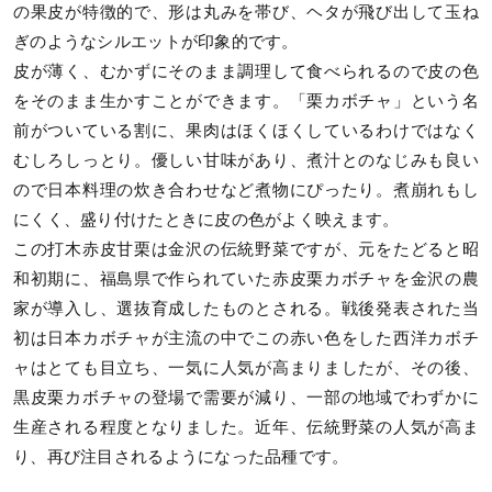
の果皮が特徴的で、形は丸みを帯び、ヘタが飛び出して玉ね
ぎのようなシルエットが印象的です。
皮が薄く、むかずにそのまま調理して食べられるので皮の色
をそのまま生かすことができます。「栗カボチャ」という名
前がついている割に、果肉はほくほくしているわけではなく
むしろしっとり。優しい甘味があり、煮汁とのなじみも良い
ので日本料理の炊き合わせなど煮物にぴったり。煮崩れもし
にくく、盛り付けたときに皮の色がよく映えます。
この打木赤皮甘栗は金沢の伝統野菜ですが、元をたどると昭
和初期に、福島県で作られていた赤皮栗カボチャを金沢の農
家が導入し、選抜育成したものとされる。戦後発表された当
初は日本カボチャが主流の中でこの赤い色をした西洋カボチ
ャはとても目立ち、一気に人気が高まりましたが、その後、
黒皮栗カボチャの登場で需要が減り、一部の地域でわずかに
生産される程度となりました。近年、伝統野菜の人気が高ま
り、再び注目されるようになった品種です。