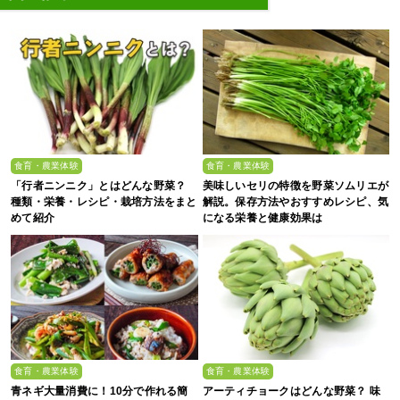
食育・農業体験
食育・農業体験
「行者ニンニク」とはどんな野菜？
美味しいセリの特徴を野菜ソムリエが
種類・栄養・レシピ・栽培方法をまと
解説。保存方法やおすすめレシピ、気
めて紹介
になる栄養と健康効果は
食育・農業体験
食育・農業体験
青ネギ大量消費に！10分で作れる簡
アーティチョークはどんな野菜？ 味