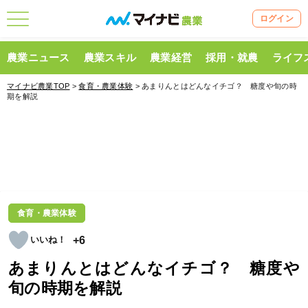
ログイン
農業ニュース
農業スキル
農業経営
採用・就農
ライフ
マイナビ農業TOP
>
食育・農業体験
> あまりんとはどんなイチゴ？ 糖度や旬の時
期を解説
食育・農業体験
+6
あまりんとはどんなイチゴ？ 糖度や
旬の時期を解説