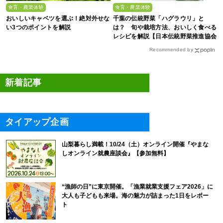
食育・農業体験
食育・農業体験
おいしいキャベツを選ぶ！絶対外せな
千葉の伝統野菜「ハグラウリ」と
い3つのポイントを解説
は？ 旬や栽培方法、おいしく食べる
レシピを解説【日本伝統野菜推進協会
監修】
Recommended by
新着記事
タイアップ企画
山梨暮らし満載！10/24（土）オンライン開催『やまな
しオンライン就農座談会』【参加無料】
“漁師の日”に東京開催。「漁業就業支援フェア2026」に
大人も子どもも来場。海の魅力が詰まった1日をレポー
ト