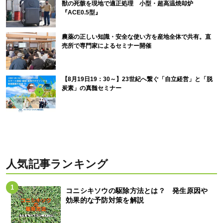
獣の死骸を現地で適正処理 小型・超高温焼却炉
『ACE0.5型』
農薬の正しい知識・安全な使い方を産地全体で共有。直
売所で専門家によるセミナー開催
【8月19日19：30～】23世紀へ繋ぐ「自立経営」と「脱
炭素」の真髄セミナー
人気記事ランキング
コニシキソウの駆除方法とは？ 発生原因や
効果的な予防対策を解説