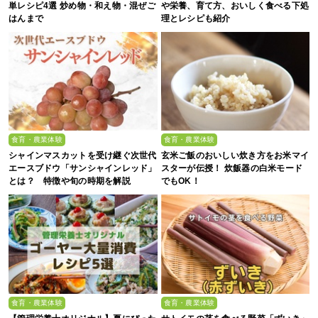
単レシピ4選 炒め物・和え物・混ぜご
や栄養、育て方、おいしく食べる下処
はんまで
理とレシピも紹介
食育・農業体験
食育・農業体験
シャインマスカットを受け継ぐ次世代
玄米ご飯のおいしい炊き方をお米マイ
エースブドウ「サンシャインレッド」
スターが伝授！ 炊飯器の白米モード
とは？ 特徴や旬の時期を解説
でもOK！
食育・農業体験
食育・農業体験