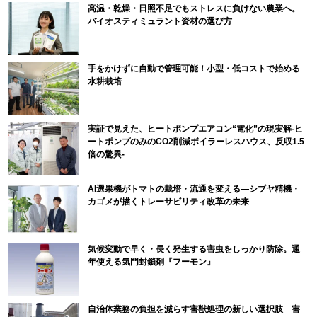
高温・乾燥・日照不足でもストレスに負けない農業へ。
バイオスティミュラント資材の選び方
手をかけずに自動で管理可能！小型・低コストで始める
水耕栽培
実証で見えた、ヒートポンプエアコン“電化”の現実解-ヒ
ートポンプのみのCO2削減ボイラーレスハウス、反収1.5
倍の驚異-
AI選果機がトマトの栽培・流通を変える―シブヤ精機・
カゴメが描くトレーサビリティ改革の未来
気候変動で早く・長く発生する害虫をしっかり防除。通
年使える気門封鎖剤『フーモン』
自治体業務の負担を減らす害獣処理の新しい選択肢 害