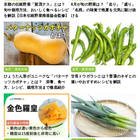
京都の伝統野菜「賀茂ナス」とは？
8月が旬の野菜は？ 「走り」「盛り」
旬や栽培方法、おいしく食べるレシピ
「名残」の味覚で晩夏を元気に駆け抜
を解説【日本伝統野菜推進協会監修】
ける
食育・農業体験
食育・農業体験
ひょうたん形がユニークな「バターナ
甘長トウガラシとは？普通のネギとの
ッツカボチャ」とは？ 栄養、食べ
違いやおすすめレシピを解説
方、レシピ、栽培方法まで徹底紹介