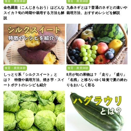
食育・農業体験
食育・農業体験
金色羅皇（こんじきらおう）はどんな
九条ネギとは？普通のネギとの違いや
スイカ？旬の時期や栽培する方法も解
栽培方法、おすすめレシピを解説
説
食育・農業体験
食育・農業体験
しっとり系「シルクスイート」と
8月が旬の果物は？ 「走り」「盛り」
は？ 特徴や栽培方法、焼き芋・スイ
「名残」と移ろいゆく味覚で夏の終わ
ートポテトのレシピも紹介
りをおいしく彩る