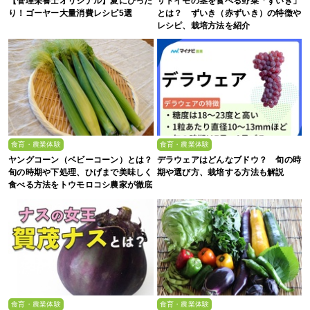
【管理栄養士オリジナル】夏にぴった
サトイモの茎を食べる野菜「ずいき」
り！ゴーヤー大量消費レシピ5選
とは？ ずいき（赤ずいき）の特徴や
レシピ、栽培方法を紹介
食育・農業体験
食育・農業体験
ヤングコーン（ベビーコーン）とは？
デラウェアはどんなブドウ？ 旬の時
旬の時期や下処理、ひげまで美味しく
期や選び方、栽培する方法も解説
食べる方法をトウモロコシ農家が徹底
解説！
食育・農業体験
食育・農業体験