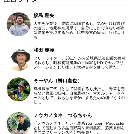
鮫島 理央
大学を卒業後、農協に就職するも、気が付けば農作
の道に。地元神奈川県で、自分にしかできない都市
型農業を実現するため、暗中模索の毎日。収穫より
も…
和田 義弥
フリーライター。2011年から茨城県筑波山麓の農村
で暮らし、昭和初期建築の古民家をDIYでセルフリ
ノベーションした後、丸太や古材を使って新た…
そーやん（橋口創也）
有機農家二代目として就農するも挫折し、野菜を売
らない農家に転向。自然農やパーマカルチャーをベ
ースとして、暮らしを豊かにするための畑づくりの
知…
ノウカノタネ つるちゃん
「ノウカノタネ」という農系YouTuber、Podcaster
として活動する多品目野菜＆果樹農家。落葉果樹を
専門にフリーランス園芸指導員とし…