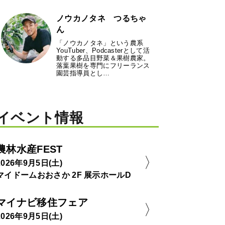
ノウカノタネ つるちゃ
ん
「ノウカノタネ」という農系
YouTuber、Podcasterとして活
動する多品目野菜＆果樹農家。
落葉果樹を専門にフリーランス
園芸指導員とし…
イベント情報
農林水産FEST
2026年9月5日(土)
マイドームおおさか 2F 展示ホールD
マイナビ移住フェア
2026年9月5日(土)