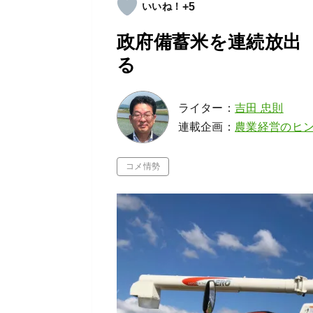
+5
政府備蓄米を連続放出
る
ライター：
吉田 忠則
連載企画：
農業経営のヒ
コメ情勢