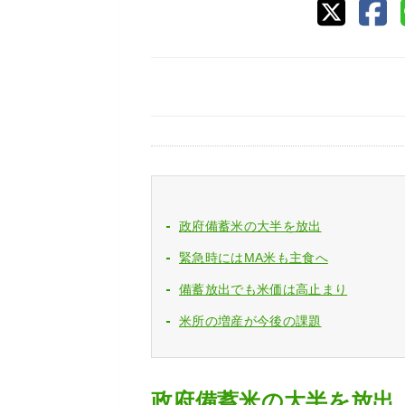
政府備蓄米の大半を放出
緊急時にはMA米も主食へ
備蓄放出でも米価は高止まり
米所の増産が今後の課題
政府備蓄米の大半を放出