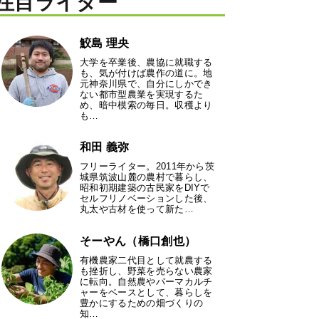
注目ライター
鮫島 理央
大学を卒業後、農協に就職する
も、気が付けば農作の道に。地
元神奈川県で、自分にしかでき
ない都市型農業を実現するた
め、暗中模索の毎日。収穫より
も…
和田 義弥
フリーライター。2011年から茨
城県筑波山麓の農村で暮らし、
昭和初期建築の古民家をDIYで
セルフリノベーションした後、
丸太や古材を使って新た…
そーやん（橋口創也）
有機農家二代目として就農する
も挫折し、野菜を売らない農家
に転向。自然農やパーマカルチ
ャーをベースとして、暮らしを
豊かにするための畑づくりの
知…