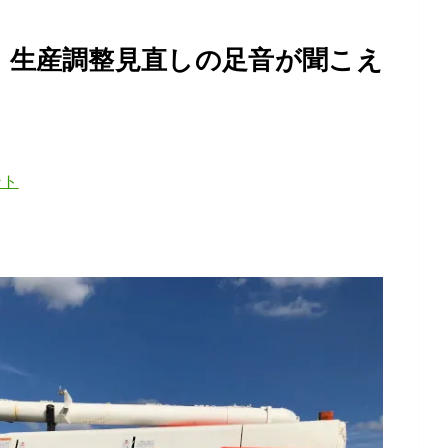
 生産調整見直しの足音が聞こえ
ント