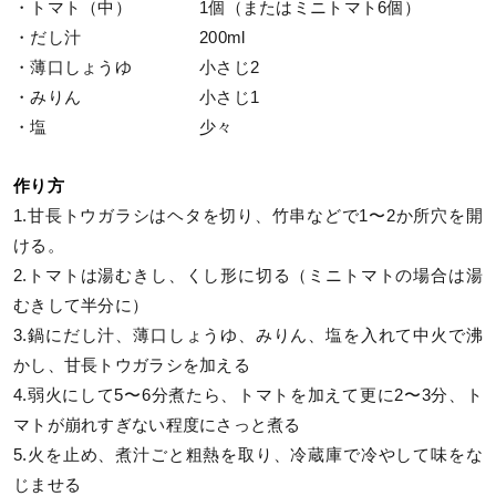
・トマト（中） 1個（またはミニトマト6個）
・だし汁 200ml
・薄口しょうゆ 小さじ2
・みりん 小さじ1
・塩 少々
作り方
1.甘長トウガラシはヘタを切り、竹串などで1〜2か所穴を開
ける。
2.トマトは湯むきし、くし形に切る（ミニトマトの場合は湯
むきして半分に）
3.鍋にだし汁、薄口しょうゆ、みりん、塩を入れて中火で沸
かし、甘長トウガラシを加える
4.弱火にして5〜6分煮たら、トマトを加えて更に2〜3分、ト
マトが崩れすぎない程度にさっと煮る
5.火を止め、煮汁ごと粗熱を取り、冷蔵庫で冷やして味をな
じませる