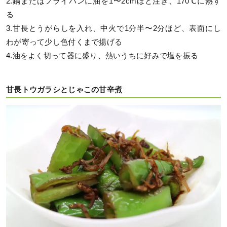
2.鍋またはフライパンに油を1〜2cmほど注ぎ、170℃に熱す
る
3.甘長とうがらしを入れ、中火で1分半〜2分ほど、表面にし
わが寄って少し色付くまで揚げる
4.油をよく切って器に盛り、熱いうちに好みで塩を振る
甘長トウガラシとじゃこの甘辛煮