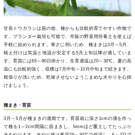
甘長トウガラシは苗の他、種からも比較的育てやすい作物で
す。プランター栽培も可能で、市販の野菜用培養土を使えば
手軽に始められます。寒さに弱いため、種まきは3月～5月、
植え付けは気温と地温が安定する5月上旬以降が適していま
す。育苗には65～80日掛かり、生育適温は20～30℃。夏の高
温にも比較的強く、収穫は7月中旬～10月中旬まで続きます。
根張りが浅いため、乾燥させないようこまめな水やりを心掛
けましょう。
種まき・育苗
3月～5月が種まきの適期です。育苗箱に深さ1cmの溝を作っ
て種を1～2cm間隔に筋まきし、5mmほど覆土してたっぷり
水をやります。水やり後は夜温25～30℃で保温し、5～7日で