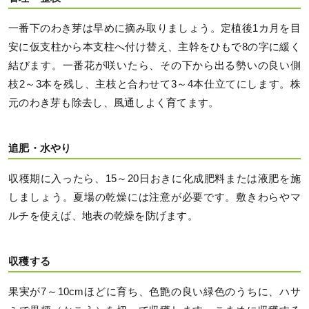
一番下のわき芽は早めに摘み取りましょう。定植後1カ月を目
安に仮支柱から本支柱へ付け替え、主幹をひもで8の字に緩く
結びます。一番花が咲いたら、その下から出る勢いの良い側
枝2～3本を残し、主枝と合わせて3～4本仕立てにします。株
元のわき芽も除去し、風通しよく育てます。
追肥・水やり
収穫期に入ったら、15～20日おきに化成肥料または液肥を施
しましょう。夏場の乾燥には注意が必要です。敷きわらやマ
ルチを使えば、地表の乾燥を防げます。
収穫する
果実が7～10cmほどに育ち、色艶の良い緑色のうちに、ハサ