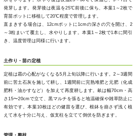
発芽します。発芽後は夜温を25℃前後に保ち、本葉1～2枚で
育苗ポットに移植して20℃程度で管理します。
直まきする場合は、12cmポットに1cmの深さの穴を開け、2
～3粒まいて覆土し、水やりします。本葉1～2枚で1本に間引
き、温度管理は同様に行います。
土作り・苗の定植
定植は霜の心配がなくなる5月上旬以降に行います。2～3週間
前に苦土石灰を施して耕し、1週間前に完熟堆肥と元肥（化成
肥料・油かすなど）を加えて再度耕します。畝は幅70cm・高
さ15〜20cmで立て、黒マルチを張ると地温確保や雑草防止に
有効です。本葉10枚ほどの健苗を選び、根鉢を崩さず浅く植
えて水を十分に与え、仮支柱を立てて倒伏を防ぎます。
管理・整枝