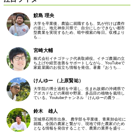
鮫島 理央
大学を卒業後、農協に就職するも、気が付けば農作
の道に。地元神奈川県で、自分にしかできない都市
型農業を実現するため、暗中模索の毎日。収穫より
も…
宮崎大輔
株式会社イチゴテック代表取締役。イチゴ農園の立
ち上げや経営改善をサポートしながら、YouTubeで
家庭菜園のお役立ち情報を発信。著書『おうち…
けんゆー （上原賢祐）
大学院の博士過程を中退し、生まれ故郷の沖縄県で
アボカドなどの果樹や野菜、多品目の植物を栽培し
ている。Youtubeチャンネル「けんゆーの農ラ…
鈴木 雄人
茨城県石岡市出身。 農学部を卒業後、青果卸会社に
就職。全国の農家と繋がり、現地で得た農家のため
となる情報を発信することで、農業の業界を盛り…