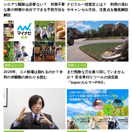
シロアリ駆除は必要ない？ 対策不要
ナビクル一括査定とは？ 利用の流れ
な家の特徴や自分でできる予防方法を
やキャンセル方法、注意点を徹底解説
解説
農業ニュース
農業ニュース
2026年、コメ相場は崩れるのか？令
まだ危険な刃を振り回していません
和の米騒動の終わりを読む
か？ 安全草刈りツールの決定版
「SuperカルマーPRO」