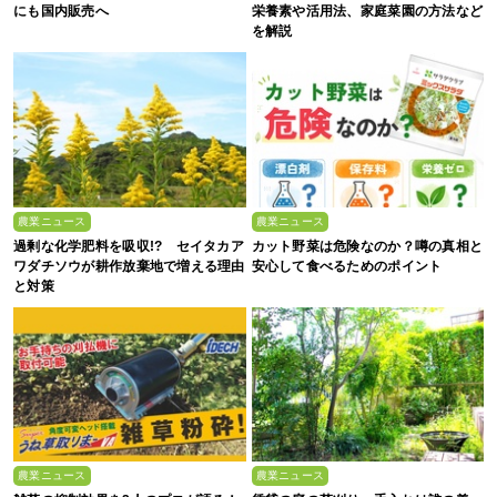
にも国内販売へ
栄養素や活用法、家庭菜園の方法など
を解説
農業ニュース
農業ニュース
過剰な化学肥料を吸収!? セイタカア
カット野菜は危険なのか？噂の真相と
ワダチソウが耕作放棄地で増える理由
安心して食べるためのポイント
と対策
農業ニュース
農業ニュース