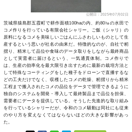
公開日：
2025年07月02日
茨城県猿島郡五霞町で耕作面積100haの内、約80㏊の水田で
コメ作りを行っている有限会社シャリー。ご飯（シャリ）の
原料になるコメを美味しいごはんにふさわしいものとして生
産するという思いが社名の由来だ。特徴的なのが、自社で籾
摺り、精米して品位や食味のデータ取りをしながら最終商品
として実需者に届けるという、一気通貫体制。コメ作りで
は、生産の効率化を最大限引き出すために最新の栽培方法と
して特殊なコーティングをした種子をドローンで直播するな
どの工夫だけでなく、収穫したコメの乾燥、籾摺りから精米
工程まで搬入されたコメの品位をデータで管理できるように
独自のシステムを開発・導入して最終製品まで品位を担保、
需要者にデータを提供している。そうした先進的な取り組み
を行っているシャリーだが、令和のコメ騒動は同社にも従来
のやり方を変えなくてはならないほどの大きな影響があっ
た。