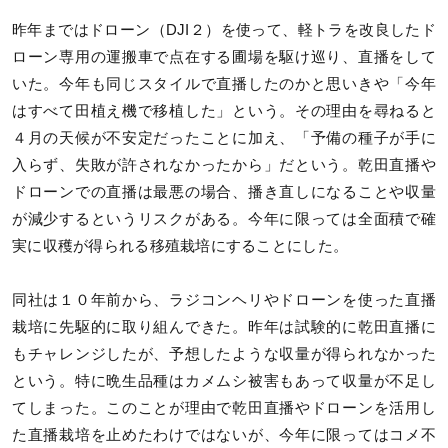
昨年まではドローン（DJI２）を使って、軽トラを改良したド
ローン専用の運搬車で点在する圃場を駆け巡り、直播をして
いた。今年も同じスタイルで直播したのかと思いきや「今年
はすべて田植え機で移植した」という。その理由を尋ねると
４月の天候が不安定だったことに加え、「予備の種子が手に
入らず、失敗が許されなかったから」だという。乾田直播や
ドローンでの直播は最悪の場合、播き直しになることや収量
が減少するというリスクがある。今年に限っては全面積で確
実に収穫が得られる移殖栽培にすることにした。
同社は１０年前から、ラジコンヘリやドローンを使った直播
栽培に先駆的に取り組んできた。昨年は試験的に乾田直播に
もチャレンジしたが、予想したような収量が得られなかった
という。特に晩生品種はカメムシ被害もあって収量が不足し
てしまった。このことが理由で乾田直播やドローンを活用し
た直播栽培を止めたわけではないが、今年に限ってはコメ不