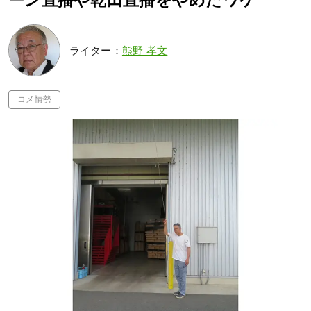
ーン直播や乾田直播をやめたワケ
ライター：
熊野 孝文
コメ情勢