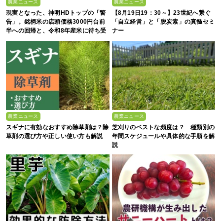
農業ニュース
農業ニュース
現実となった、神明HDトップの「警
【8月19日19：30～】23世紀へ繋ぐ
告」。銘柄米の店頭価格3000円台前
「自立経営」と「脱炭素」の真髄セミ
半への回帰と、令和8年産米に待ち受
ナー
ける“大暴落”の可能性
農業ニュース
農業ニュース
スギナに有効なおすすめ除草剤は？除
芝刈りのベストな頻度は？ 種類別の
草剤の選び方や正しい使い方も解説
年間スケジュールや具体的な手順を解
説