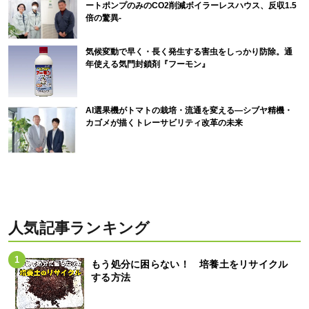
ートポンプのみのCO2削減ボイラーレスハウス、反収1.5
倍の驚異-
気候変動で早く・長く発生する害虫をしっかり防除。通
年使える気門封鎖剤『フーモン』
AI選果機がトマトの栽培・流通を変える―シブヤ精機・
カゴメが描くトレーサビリティ改革の未来
人気記事ランキング
もう処分に困らない！ 培養土をリサイクル
する方法