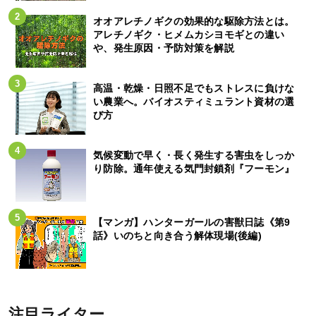
オオアレチノギクの効果的な駆除方法とは。
アレチノギク・ヒメムカシヨモギとの違い
や、発生原因・予防対策を解説
高温・乾燥・日照不足でもストレスに負けな
い農業へ。バイオスティミュラント資材の選
び方
気候変動で早く・長く発生する害虫をしっか
り防除。通年使える気門封鎖剤『フーモン』
【マンガ】ハンターガールの害獣日誌《第9
話》いのちと向き合う解体現場(後編)
注目ライター