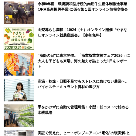
令和8年度 環境調和型持続的肉用牛生産体制推進事業
(JRA畜産振興事業)に係る第１回オンライン情報交換会
山梨暮らし満載！10/24（土）オンライン開催『やまな
しオンライン就農座談会』【参加無料】
“漁師の日”に東京開催。「漁業就業支援フェア2026」に
大人も子どもも来場。海の魅力が詰まった1日をレポー
ト
高温・乾燥・日照不足でもストレスに負けない農業へ。
バイオスティミュラント資材の選び方
手をかけずに自動で管理可能！小型・低コストで始める
水耕栽培
実証で見えた、ヒートポンプエアコン“電化”の現実解-ヒ