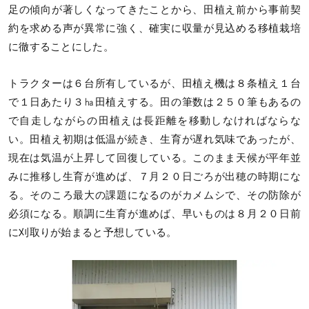
足の傾向が著しくなってきたことから、田植え前から事前契
約を求める声が異常に強く、確実に収量が見込める移植栽培
に徹することにした。
トラクターは６台所有しているが、田植え機は８条植え１台
で１日あたり３㏊田植えする。田の筆数は２５０筆もあるの
で自走しながらの田植えは長距離を移動しなければならな
い。田植え初期は低温が続き、生育が遅れ気味であったが、
現在は気温が上昇して回復している。このまま天候が平年並
みに推移し生育が進めば、７月２０日ごろが出穂の時期にな
る。そのころ最大の課題になるのがカメムシで、その防除が
必須になる。順調に生育が進めば、早いものは８月２０日前
に刈取りが始まると予想している。