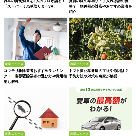
雑草の抑制効果を2人のプロが語る！
賃貸の庭の草刈り・手入れは誰の義
「スーパーうね草取りまーVA」
務？ 物件別の対応やおすすめ業者を
紹介
農業ニュース
農業ニュース
コウモリ駆除業者おすすめランキン
トマト黄化葉巻病の症状や原因は？
グ！ 害獣駆除業者の選び方や費用相
予防方法や対策を農家が解説
場も解説
農業ニュース
農業ニュース