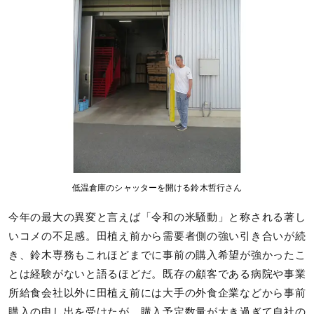
低温倉庫のシャッターを開ける鈴木哲行さん
今年の最大の異変と言えば「令和の米騒動」と称される著し
いコメの不足感。田植え前から需要者側の強い引き合いが続
き、鈴木専務もこれほどまでに事前の購入希望が強かったこ
とは経験がないと語るほどだ。既存の顧客である病院や事業
所給食会社以外に田植え前には大手の外食企業などから事前
購入の申し出を受けたが、購入予定数量が大き過ぎて自社の