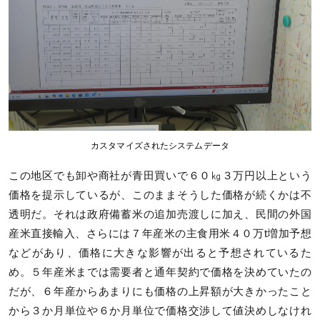
カスタマイズされたシステムデータ
この地区でも卸や商社が青田買いで６０㎏３万円以上という
価格を提示しているが、このままそうした価格が続くかは不
透明だ。それは政府備蓄米の追加売渡しに加え、民間の外国
産米直接輸入、さらには７年産米の主食用米４０万t増加予想
などがあり、価格に大きな影響が出ると予想されているた
め。５年産米までは需要者と通年契約で価格を決めていたの
だが、６年産からあまりにも価格の上昇額が大きかったこと
から３か月単位や６か月単位で価格交渉して値決めしなけれ