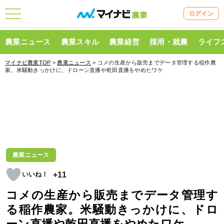
ログイン
農業ニュース
農業スキル
農業経営
採用・就農
ライフ
マイナビ農業TOP
>
農業ニュース
> コメの生産から販売までデータ管理する稲作農
家。米騒動きっかけに、ドローン直播や乾田直播をやめたワケ
農業ニュース
+11
コメの生産から販売までデータ管理す
る稲作農家。米騒動きっかけに、ドロ