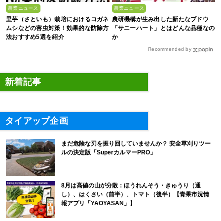
農業ニュース
農業ニュース
里芋（さといも）栽培におけるコガネ
農研機構が生み出した新たなブドウ
ムシなどの害虫対策！効果的な防除方
「サニーハート」とはどんな品種なの
法おすすめ5選を紹介
か
Recommended by
新着記事
タイアップ企画
まだ危険な刃を振り回していませんか？ 安全草刈りツー
ルの決定版「SuperカルマーPRO」
8月は高値の山が分散：ほうれんそう・きゅうり（通
し）、はくさい（前半）、トマト（後半）【青果市況情
報アプリ「YAOYASAN」】