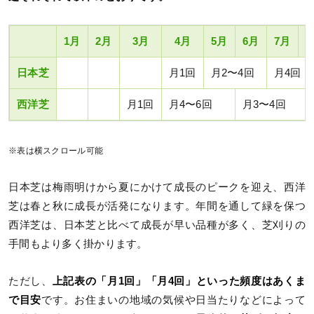
1月
2月
3月
4月
5月
6月
7月
8
日本芝
月1回
月2〜4回
月4回
西洋芝
月1回
月4〜6回
月3〜4回
※表は横スクロール可能
日本芝は梅雨明けから夏にかけて成長のピークを迎え、西洋
芝は春と秋に成長が活発になります。年間を通して緑を保つ
西洋芝は、日本芝と比べて成長が早い品種が多く、芝刈りの
手間もより多く掛かります。
ただし、
上記表の「月1回」「月4回」といった頻度はあくま
で目安
です。お住まいの地域の気候や日当たりなどによって