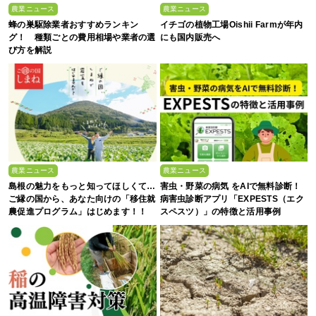
農業ニュース
農業ニュース
蜂の巣駆除業者おすすめランキン
イチゴの植物工場Oishii Farmが年内
グ！ 種類ごとの費用相場や業者の選
にも国内販売へ
び方を解説
農業ニュース
農業ニュース
島根の魅力をもっと知ってほしくて…
害虫・野菜の病気 をAIで無料診断！
ご縁の国から、あなた向けの「移住就
病害虫診断アプリ「EXPESTS（エク
農促進プログラム」はじめます！！
スペスツ）」の特徴と活用事例