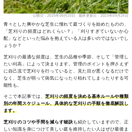
公開日：
2025年09月20日
最終更新日：
2025年09月24日
青々とした爽やかな芝生に憧れて庭づくりを始めたものの、
「芝刈りの頻度はどれくらい？」「刈りすぎていないか心
配」などといった悩みを抱えている人は多いのではないでし
ょうか？
芝刈りの最適な頻度は、芝生の品種や季節、そして「管理し
たい刈高」によって決まります。管理のポイントを押さえず
に自己流で芝刈りを行っていると、見た目が悪くなるだけで
なく、芝生が弱って病気になったり枯れてしまったりする可
能性も。
そこで本記事では、
芝刈りの頻度を決める基本ルールや種類
別の年間スケジュール、具体的な芝刈りの手順を徹底解説し
ます。
芝刈りのコツや手間を減らす秘訣
も紹介していますので、正
しい知識を身につけて美しい庭を維持したい人はぜひ最後ま