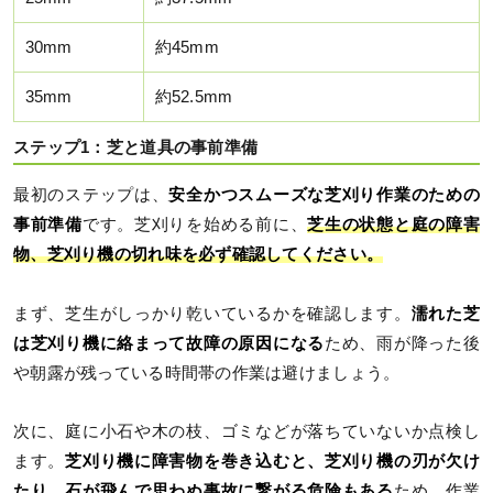
30mm
約45mm
35mm
約52.5mm
ステップ1：芝と道具の事前準備
最初のステップは、
安全かつスムーズな芝刈り作業のための
事前準備
です。芝刈りを始める前に、
芝生の状態と庭の障害
物、芝刈り機の切れ味を必ず確認してください。
まず、芝生がしっかり乾いているかを確認します。
濡れた芝
は芝刈り機に絡まって故障の原因になる
ため、雨が降った後
や朝露が残っている時間帯の作業は避けましょう。
次に、庭に小石や木の枝、ゴミなどが落ちていないか点検し
ます。
芝刈り機に障害物を巻き込むと、芝刈り機の刃が欠け
たり、石が飛んで思わぬ事故に繋がる危険もある
ため、作業