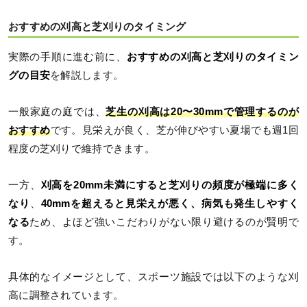
おすすめの刈高と芝刈りのタイミング
実際の手順に進む前に、
おすすめの刈高と芝刈りのタイミン
グの目安
を解説します。
一般家庭の庭では、
芝生の刈高は20〜30mmで管理するのが
おすすめ
です。見栄えが良く、芝が伸びやすい夏場でも週1回
程度の芝刈りで維持できます。
一方、
刈高を20mm未満にすると芝刈りの頻度が極端に多く
なり
、
40mmを超えると見栄えが悪く、病気も発生しやすく
なる
ため、よほど強いこだわりがない限り避けるのが賢明で
す。
具体的なイメージとして、スポーツ施設では以下のような刈
高に調整されています。