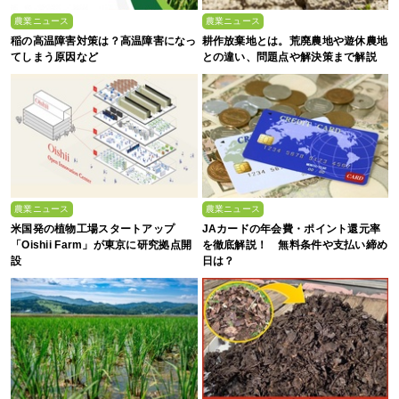
農業ニュース
農業ニュース
稲の高温障害対策は？高温障害になっ
耕作放棄地とは。荒廃農地や遊休農地
てしまう原因など
との違い、問題点や解決策まで解説
農業ニュース
農業ニュース
米国発の植物工場スタートアップ
JAカードの年会費・ポイント還元率
「Oishii Farm」が東京に研究拠点開
を徹底解説！ 無料条件や支払い締め
設
日は？