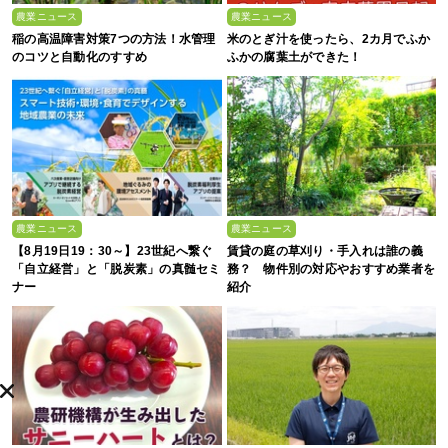
農業ニュース
農業ニュース
稲の高温障害対策7つの方法！水管理
米のとぎ汁を使ったら、2カ月でふか
のコツと自動化のすすめ
ふかの腐葉土ができた！
農業ニュース
農業ニュース
【8月19日19：30～】23世紀へ繋ぐ
賃貸の庭の草刈り・手入れは誰の義
「自立経営」と「脱炭素」の真髄セミ
務？ 物件別の対応やおすすめ業者を
ナー
紹介