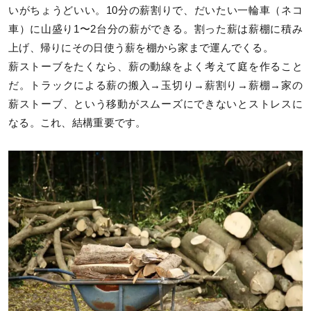
いがちょうどいい。10分の薪割りで、だいたい一輪車（ネコ
車）に山盛り1〜2台分の薪ができる。割った薪は薪棚に積み
上げ、帰りにその日使う薪を棚から家まで運んでくる。
薪ストーブをたくなら、薪の動線をよく考えて庭を作ること
だ。トラックによる薪の搬入→玉切り→薪割り→薪棚→家の
薪ストーブ、という移動がスムーズにできないとストレスに
なる。これ、結構重要です。