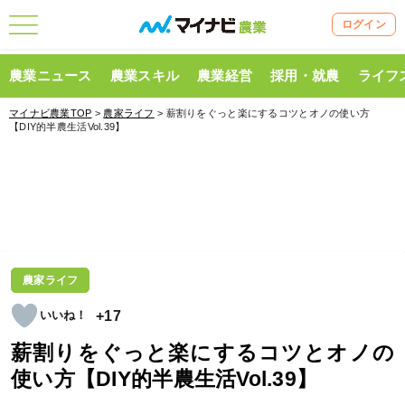
ログイン
農業ニュース
農業スキル
農業経営
採用・就農
ライフ
マイナビ農業TOP
>
農家ライフ
> 薪割りをぐっと楽にするコツとオノの使い方
【DIY的半農生活Vol.39】
農家ライフ
+17
薪割りをぐっと楽にするコツとオノの
使い方【DIY的半農生活Vol.39】