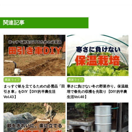
関連記事
農家ライフ
農家ライフ
まっすぐ畝を立てるための必需品「田
寒さに負けない冬の野菜作り。保温栽
引き車」をDIY【DIY的半農生活
培で春先の収穫を先取り【DIY的半農
Vol.43】
生活Vol.40】