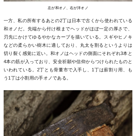
左が和オノ、右が洋オノ
一方、私の所有するあとの2丁は日本で古くから使われている
和オノだ。先端から付け根までヘッドがほぼ一定の厚さで、
刃先にかけてゆるやかなカーブを描いている。スギやヒノキ
などの柔らかい樹木に適しており、丸太を割るというよりは
切り裂く感覚に近い。和オノはヘッドの側面にそれぞれ3本と
4本の筋が入っており、安全祈願や信仰からつけられたものと
いわれている。2丁とも骨董市で入手し、1丁は薪割り用、も
う1丁は小割用の手オノである。