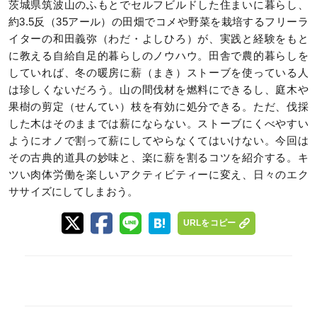
茨城県筑波山のふもとでセルフビルドした住まいに暮らし、
約3.5反（35アール）の田畑でコメや野菜を栽培するフリーラ
イターの和田義弥（わだ・よしひろ）が、実践と経験をもと
に教える自給自足的暮らしのノウハウ。田舎で農的暮らしを
していれば、冬の暖房に薪（まき）ストーブを使っている人
は珍しくないだろう。山の間伐材を燃料にできるし、庭木や
果樹の剪定（せんてい）枝を有効に処分できる。ただ、伐採
した木はそのままでは薪にならない。ストーブにくべやすい
ようにオノで割って薪にしてやらなくてはいけない。今回は
その古典的道具の妙味と、楽に薪を割るコツを紹介する。キ
ツい肉体労働を楽しいアクティビティーに変え、日々のエク
ササイズにしてしまおう。
URLをコピー