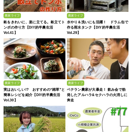
農家ライフ
農家ライフ
畝をきれいに、楽に立てる。畝立てト
水やり＆洗いにも活躍！ ドラム缶で
ンボの作り方【DIY的半農生活
作る雨水タンク【DIY的半農生活
Vol.41】
Vol.29】
農家ライフ
農家ライフ
実はおいしい!? おすすめの“雑草”と
ベテラン農家が大暴走！ 飲み会で勃
簡単レシピを紹介【DIY的半農生活
発したアルハラ&セクハラの火消しに
Vol.30】
奔走