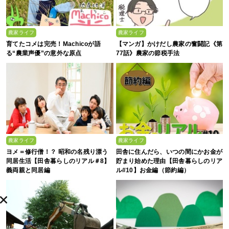
農家ライフ
農家ライフ
育てたコメは完売！Machicoが語
【マンガ】かけだし農家の奮闘記《第
る“農業声優”の意外な原点
77話》農家の節税手法
農家ライフ
農家ライフ
ヨメ＝修行僧！？ 昭和の名残り漂う
田舎に住んだら、いつの間にかお金が
同居生活【田舎暮らしのリアル＃8】
貯まり始めた理由【田舎暮らしのリア
義両親と同居編
ル#10】お金編（節約編）