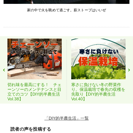
家の中で火を眺めて過ごす。薪ストーブはいいぜ
切れ味を最高にする！ チェ
寒さに負けない冬の野菜作
ーンソーのメンテナンスと目
り。保温栽培で春先の収穫を
立てのコツ【DIY的半農生活
先取り【DIY的半農生活
Vol.38】
Vol.40】
「DIY的半農生活」
読者の声を投稿する