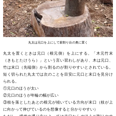
丸太は元口を上にして薪割り台の奥に置く
丸太を置くときは元口（根元側）を上にする。「木元竹末
（きもとたけうら）」という言い習わしがあり、木は元口、
竹は末口（先端側）から割るのが割りやすいとされている。
短く切られた丸太では次のことを目安に元口と末口を見分け
られる。
①元口のほうが太い
②元口のほうが年輪の幅が広い
③枝を落としたあとの根元が傾いている方向が末口（枝が上
に向かって伸びているのを想像すると分かりやすい）