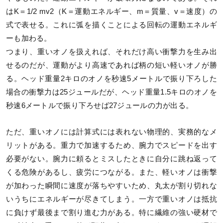
はK＝1/2 mv2（K＝運動エネルギー、m＝質量、v＝速度）の
式で表せる。これに弧を描くことによる回転の運動エネルギ
ーも加わる。
つまり、重いオノを扱えれば、それだけ高い衝撃力を生み出
せるのだが、運動がより高速であれば柄の短い軽いオノが勝
る。ヘッド重量2キロのオノを秒速5メートルで振り下ろした
場合の衝撃力は25ジュールだが、ヘッド重量1.5キロのオノを
秒速6メートルで振り下ろせば27ジュールの力が出る。
ただ、重いオノには計算式には表れない物理的、実務的なメ
リットがある。重力で加速するため、腕力でスピードを出す
必要がない。腕力に頼るとミスしたときに自分に跳ね返って
くる危険があるし、疲労につながる。また、軽いオノは衝撃
が加わった瞬間に速度が落ちやすいため、丸太が割り切れな
いうちにエネルギーが尽きてしまう。一方で重いオノは抵抗
に負けず最後まで割り進む力がある。特に繊維の強い硬材で