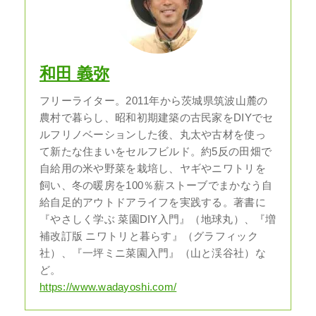
和田 義弥
フリーライター。2011年から茨城県筑波山麓の
農村で暮らし、昭和初期建築の古民家をDIYでセ
ルフリノベーションした後、丸太や古材を使っ
て新たな住まいをセルフビルド。約5反の田畑で
自給用の米や野菜を栽培し、ヤギやニワトリを
飼い、冬の暖房を100％薪ストーブでまかなう自
給自足的アウトドアライフを実践する。著書に
『やさしく学ぶ 菜園DIY入門』（地球丸）、『増
補改訂版 ニワトリと暮らす』（グラフィック
社）、『一坪ミニ菜園入門』（山と渓谷社）な
ど。
https://www.wadayoshi.com/