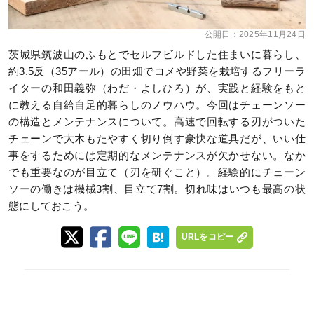
公開日：
2025年11月24日
茨城県筑波山のふもとでセルフビルドした住まいに暮らし、
約3.5反（35アール）の田畑でコメや野菜を栽培するフリーラ
イターの和田義弥（わだ・よしひろ）が、実践と経験をもと
に教える自給自足的暮らしのノウハウ。今回はチェーンソー
の構造とメンテナンスについて。高速で回転する刃がついた
チェーンで大木もたやすく切り倒す豪快な道具だが、いい仕
事をするためには定期的なメンテナンスが欠かせない。なか
でも重要なのが目立て（刃を研ぐこと）。経験的にチェーン
ソーの働きは機械3割、目立て7割。切れ味はいつも最高の状
態にしておこう。
URLをコピー