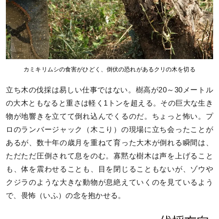
カミキリムシの食害がひどく、倒伏の恐れがあるクリの木を切る
立ち木の伐採は易しい仕事ではない。樹高が20～30メートル
の大木ともなると重さは軽く1トンを超える。その巨大な生き
物が地響きを立てて倒れ込んでくるのだ。ちょっと怖い。プ
ロのランバージャック（木こり）の現場に立ち会ったことが
あるが、数十年の歳月を重ねて育った大木が倒れる瞬間は、
ただただ圧倒されて息をのむ。寡黙な樹木は声を上げること
も、体を震わせることも、目を閉じることもないが、ゾウや
クジラのような大きな動物が息絶えていくのを見ているよう
で、畏怖（いふ）の念を抱かせる。