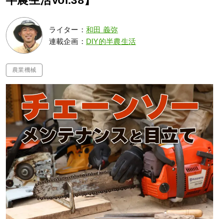
半農生活Vol.38】
ライター：
和田 義弥
連載企画：
DIY的半農生活
農業機械