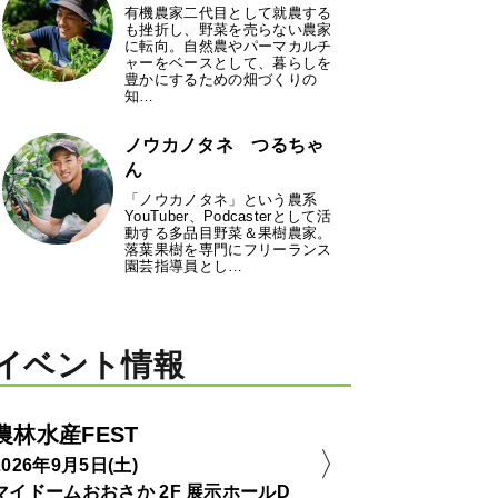
有機農家二代目として就農する
も挫折し、野菜を売らない農家
に転向。自然農やパーマカルチ
ャーをベースとして、暮らしを
豊かにするための畑づくりの
知…
ノウカノタネ つるちゃ
ん
「ノウカノタネ」という農系
YouTuber、Podcasterとして活
動する多品目野菜＆果樹農家。
落葉果樹を専門にフリーランス
園芸指導員とし…
イベント情報
農林水産FEST
2026年9月5日(土)
マイドームおおさか 2F 展示ホールD