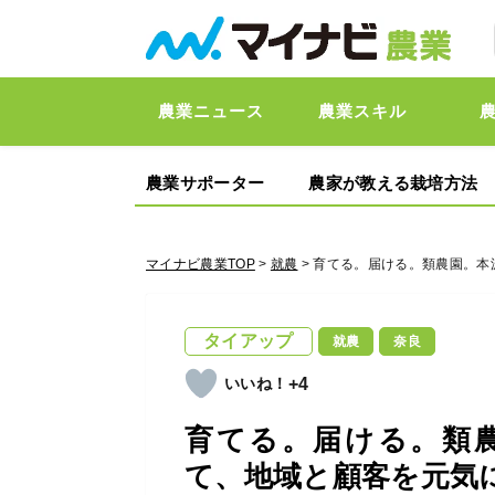
農業ニュース
農業スキル
農業サポーター
農家が教える栽培方法
マイナビ農業TOP
>
就農
> 育てる。届ける。類農園。
タイアップ
就農
奈良
+4
育てる。届ける。類
て、地域と顧客を元気