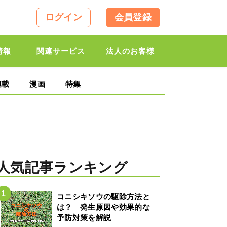
ログイン
会員登録
情報
関連サービス
法人のお客様
連載
漫画
特集
人気記事ランキング
コニシキソウの駆除方法と
は？ 発生原因や効果的な
予防対策を解説