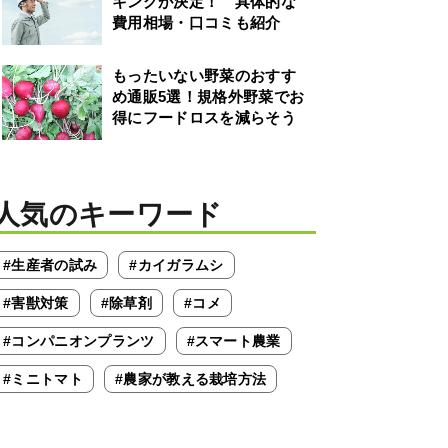
キングが決定！ 具体的な
費用相場・口コミも紹介
もったいない野菜のおすす
め通販5選！規格外野菜でお
得にフードロスを減らそう
人気のキーワード
#生産者の試み
#カイガラムシ
#害獣対策
#除草剤
#コメ
#コンパニオンプランツ
#スマート農業
#ミニトマト
#農家が教える栽培方法