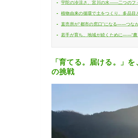
宇陀の冷涼さ、宮川の水——二つのフ
植物由来の循環で土をつくり、多品目
直売所が“都市の窓口”になる——つな
若手が育ち、地域が続くために——“農
「育てる。届ける。」を
の挑戦