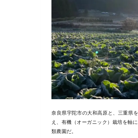
奈良県宇陀市の大和高原と、三重県
え、有機（オーガニック）栽培を軸に
類農園だ。