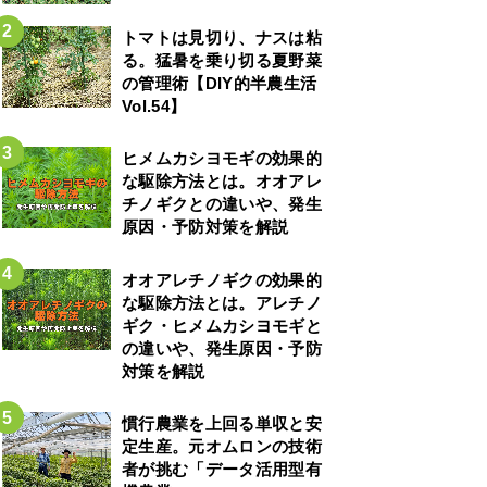
トマトは見切り、ナスは粘
る。猛暑を乗り切る夏野菜
の管理術【DIY的半農生活
Vol.54】
ヒメムカシヨモギの効果的
な駆除方法とは。オオアレ
チノギクとの違いや、発生
原因・予防対策を解説
オオアレチノギクの効果的
な駆除方法とは。アレチノ
ギク・ヒメムカシヨモギと
の違いや、発生原因・予防
対策を解説
慣行農業を上回る単収と安
定生産。元オムロンの技術
者が挑む「データ活用型有