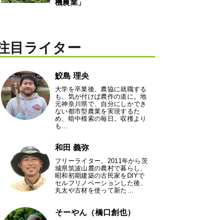
機農業」
注目ライター
鮫島 理央
大学を卒業後、農協に就職する
も、気が付けば農作の道に。地
元神奈川県で、自分にしかでき
ない都市型農業を実現するた
め、暗中模索の毎日。収穫より
も…
和田 義弥
フリーライター。2011年から茨
城県筑波山麓の農村で暮らし、
昭和初期建築の古民家をDIYで
セルフリノベーションした後、
丸太や古材を使って新た…
そーやん（橋口創也）