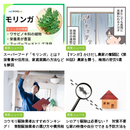
農業ニュース
農業ニュース
スーパーフード「モリンガ」とは？
【マンガ】かけだし農家の奮闘記《第
栄養素や活用法、家庭菜園の方法など
90話》農家を襲う、梅雨の苦労5選
を解説
農業ニュース
農業ニュース
コウモリ駆除業者おすすめランキン
シロアリ駆除は必要ない？ 対策不要
グ！ 害獣駆除業者の選び方や費用相
な家の特徴や自分でできる予防方法を