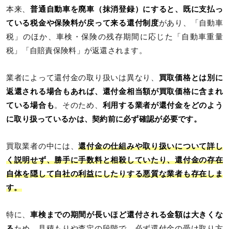
本来、
普通自動車を廃車（抹消登録）にすると、既に支払っ
ている税金や保険料が戻って来る還付制度
があり、「自動車
税」のほか、車検・保険の残存期間に応じた「自動車重量
税」「自賠責保険料」が返還されます。
業者によって還付金の取り扱いは異なり、
買取価格とは別に
返還される場合もあれば、還付金相当額が買取価格に含まれ
ている場合も
。そのため、
利用する業者が還付金をどのよう
に取り扱っているかは、契約前に必ず確認が必要です。
買取業者の中には、
還付金の仕組みや取り扱いについて詳し
く説明せず、勝手に手数料と相殺していたり、還付金の存在
自体を隠して自社の利益にしたりする悪質な業者も存在しま
す。
特に、
車検までの期間が長いほど還付される金額は大きくな
る
ため、見積もりや査定の段階で、必ず還付金の受け取り方