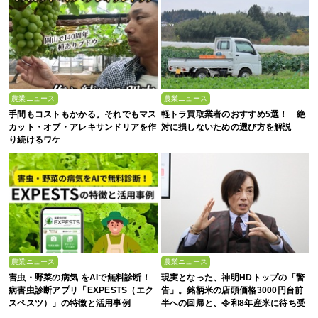
農業ニュース
農業ニュース
手間もコストもかかる。それでもマス
軽トラ買取業者のおすすめ5選！ 絶
カット・オブ・アレキサンドリアを作
対に損しないための選び方を解説
り続けるワケ
農業ニュース
農業ニュース
害虫・野菜の病気 をAIで無料診断！
現実となった、神明HDトップの「警
病害虫診断アプリ「EXPESTS（エク
告」。銘柄米の店頭価格3000円台前
スペスツ）」の特徴と活用事例
半への回帰と、令和8年産米に待ち受
ける“大暴落”の可能性