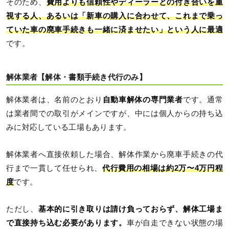
そのため、
費用よりも信頼性やディーラーとの付き合いを重
視する人、あるいは「新車の購入に合わせて、これまで乗っ
ていた車の廃車手続きも一緒に済ませたい」という人に最適
です。
解体業者【解体・書類手続き代行のみ】
解体業者は、名前のとおり
自動車解体の専門業者
です。通常
は業者間での取引がメインですが、中には個人からの持ち込
みに対応している工場もあります。
解体業者へ直接依頼した場合、解体作業から廃車手続きの代
行まで一貫して任せられ、
代行費用の相場は約2万〜4万円程
度
です。
ただし、
基本的に引き取りは請け負っておらず、解体工場ま
で直接持ち込む必要があります。
車が自走できない状態の場