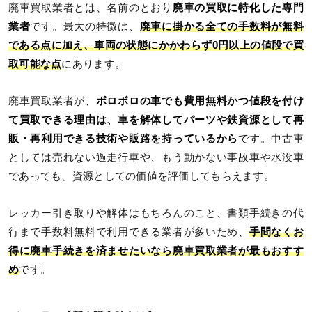
廃車買取業者とは、名前のとおり
廃車の買取に特化した専門
業者
です。最大の特徴は、
廃車に掛かる全ての手数料が無料
である点に加え、車両の状態にかかわらず0円以上の値段で買
取可能な点
にあります。
廃車買取業者が、
ボロボロの車でも費用無料かつ値段を付け
て買取できる理由は、車を解体してパーツや鉄資源として再
販・再利用できる技術や販路を持っているから
です。中古車
としては売れない過走行車や、もう動かない事故車や水没車
であっても、資源としての価値を評価してもらえます。
レッカー引き取りや解体はもちろんのこと、書類手続きの代
行まで手数料無料で利用できる業者が多いため、
手間なくお
得に廃車手続きを済ませたいなら廃車買取業者が最もおすす
め
です。