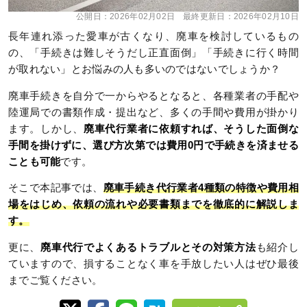
公開日：
2026年02月02日
最終更新日：
2026年02月10日
長年連れ添った愛車が古くなり、廃車を検討しているもの
の、「手続きは難しそうだし正直面倒」「手続きに行く時間
が取れない」とお悩みの人も多いのではないでしょうか？
廃車手続きを自分で一からやるとなると、各種業者の手配や
陸運局での書類作成・提出など、多くの手間や費用が掛かり
ます。しかし、
廃車代行業者に依頼すれば、そうした面倒な
手間を掛けずに、選び方次第では費用0円で手続きを済ませる
ことも可能
です。
そこで本記事では、
廃車手続き代行業者4種類の特徴や費用相
場をはじめ、依頼の流れや必要書類までを徹底的に解説しま
す。
更に、
廃車代行でよくあるトラブルとその対策方法
も紹介し
ていますので、損することなく車を手放したい人はぜひ最後
までご覧ください。