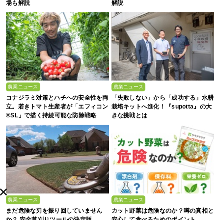
場も解説
解説
農業ニュース
農業ニュース
コナジラミ対策とハチへの安全性を両
「失敗しない」から「成功する」水耕
立。若きトマト生産者が「エフィコン
栽培キットへ進化！『supotta』の大
®SL」で描く持続可能な防除戦略
きな挑戦とは
農業ニュース
農業ニュース
まだ危険な刃を振り回していません
カット野菜は危険なのか？噂の真相と
か？ 安全草刈りツールの決定版
安心して食べるためのポイント