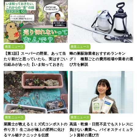
農業ニュース
農業ニュース
【第1話】スーパーの野菜、あって当
蜂の巣駆除業者おすすめランキン
たり前だと思っていたら、実はすごい
グ！ 種類ごとの費用相場や業者の選
仕組みがあった【いま知っておきた
び方を解説
い、これからの”食”の話】
農業ニュース
農業ニュース
菜園士が教えるミミズ式コンポストの
高温・乾燥・日照不足でもストレスに
作り方！ 生ごみが極上の肥料に化け
負けない農業へ。バイオスティミュラ
るマル秘テクニックを伝授
ント資材の選び方