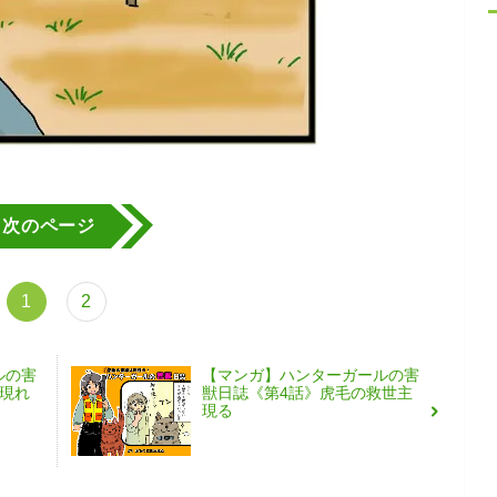
次のページ
1
2
ルの害
【マンガ】ハンターガールの害
現れ
獣日誌《第4話》虎毛の救世主
現る