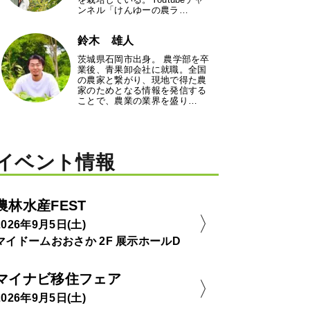
ンネル「けんゆーの農ラ…
鈴木 雄人
茨城県石岡市出身。 農学部を卒
業後、青果卸会社に就職。全国
の農家と繋がり、現地で得た農
家のためとなる情報を発信する
ことで、農業の業界を盛り…
イベント情報
農林水産FEST
2026年9月5日(土)
マイドームおおさか 2F 展示ホールD
マイナビ移住フェア
2026年9月5日(土)