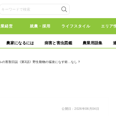
農業経営
就農・採用
ライフスタイル
エリア
農家になるには
病害と害虫図鑑
農業用語集
ールの害獣日誌《第3話》野生動物の猛攻になす術…なし？
公開日：
2026年06月04日