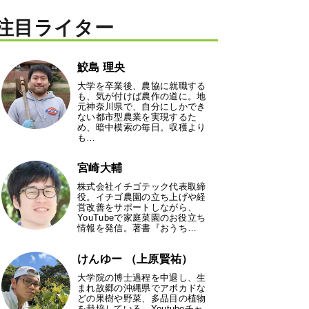
注目ライター
鮫島 理央
大学を卒業後、農協に就職する
も、気が付けば農作の道に。地
元神奈川県で、自分にしかでき
ない都市型農業を実現するた
め、暗中模索の毎日。収穫より
も…
宮崎大輔
株式会社イチゴテック代表取締
役。イチゴ農園の立ち上げや経
営改善をサポートしながら、
YouTubeで家庭菜園のお役立ち
情報を発信。著書『おうち…
けんゆー （上原賢祐）
大学院の博士過程を中退し、生
まれ故郷の沖縄県でアボカドな
どの果樹や野菜、多品目の植物
を栽培している。Youtubeチャ