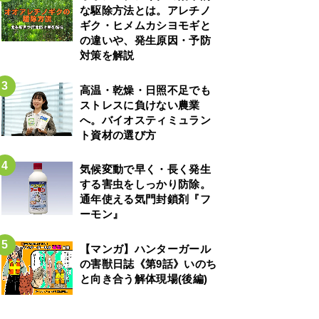
な駆除方法とは。アレチノ
ギク・ヒメムカシヨモギと
の違いや、発生原因・予防
対策を解説
高温・乾燥・日照不足でも
ストレスに負けない農業
へ。バイオスティミュラン
ト資材の選び方
気候変動で早く・長く発生
する害虫をしっかり防除。
通年使える気門封鎖剤『フ
ーモン』
【マンガ】ハンターガール
の害獣日誌《第9話》いのち
と向き合う解体現場(後編)