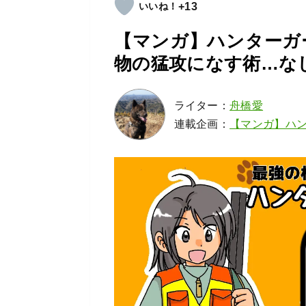
+13
【マンガ】ハンターガ
物の猛攻になす術…な
ライター：
舟橋愛
連載企画：
【マンガ】ハ