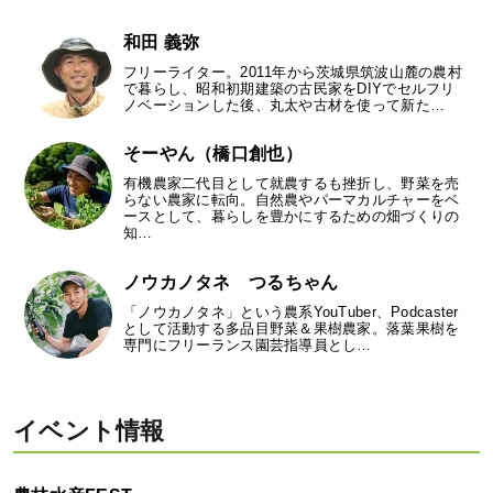
和田 義弥
フリーライター。2011年から茨城県筑波山麓の農村
で暮らし、昭和初期建築の古民家をDIYでセルフリ
ノベーションした後、丸太や古材を使って新た…
そーやん（橋口創也）
有機農家二代目として就農するも挫折し、野菜を売
らない農家に転向。自然農やパーマカルチャーをベ
ースとして、暮らしを豊かにするための畑づくりの
知…
ノウカノタネ つるちゃん
「ノウカノタネ」という農系YouTuber、Podcaster
として活動する多品目野菜＆果樹農家。落葉果樹を
専門にフリーランス園芸指導員とし…
イベント情報