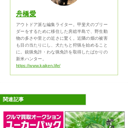
舟橋愛
アウトドア派な編集ライター。甲斐犬のブリー
ダーをするために移住した房総半島で、野生動
物の多さや里との近さに驚く。近隣の畑の被害
も目の当たりにし、犬たちと狩猟を始めること
に。銃猟免許・わな猟免許を取得したばかりの
新米ハンター。
https://www.kaiken.life/
関連記事