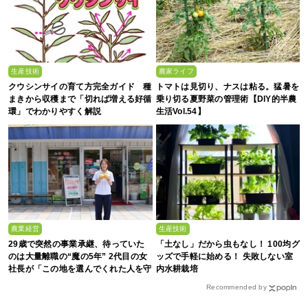
生産技術
農家ライフ
クウシンサイの育て方完全ガイド 種
トマトは見切り、ナスは粘る。猛暑を
まきから収穫まで「切れば増える好循
乗り切る夏野菜の管理術【DIY的半農
環」でわかりやすく解説
生活Vol.54】
農業経営
生産技術
29歳で突然の事業承継、待っていた
「土なし」だから虫もなし！ 100均グ
のは大量離職の“魔の5年” 2代目の女
ッズで手軽に始める！ 失敗しない室
社長が「この地を選んでくれた人を守
内水耕栽培
る」と誓った日
Recommended by