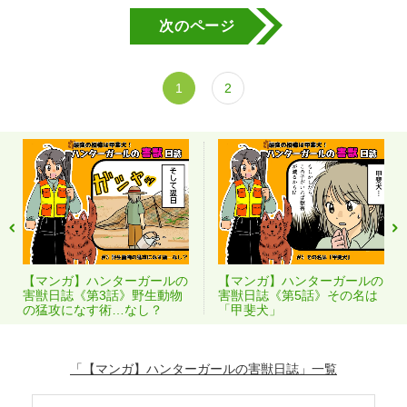
次のページ
1
2
【マンガ】ハンターガールの
【マンガ】ハンターガールの
害獣日誌《第3話》野生動物
害獣日誌《第5話》その名は
の猛攻になす術…なし？
「甲斐犬」
「【マンガ】ハンターガールの害獣日誌」