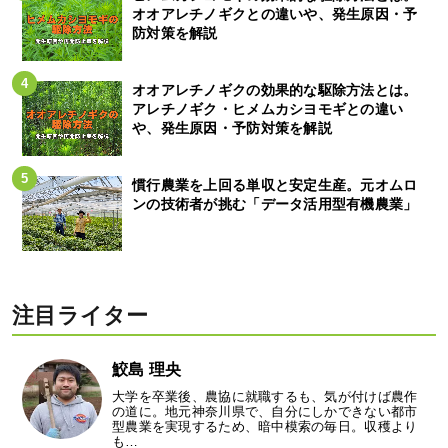
オオアレチノギクとの違いや、発生原因・予
防対策を解説
オオアレチノギクの効果的な駆除方法とは。
アレチノギク・ヒメムカシヨモギとの違い
や、発生原因・予防対策を解説
慣行農業を上回る単収と安定生産。元オムロ
ンの技術者が挑む「データ活用型有機農業」
注目ライター
鮫島 理央
大学を卒業後、農協に就職するも、気が付けば農作
の道に。地元神奈川県で、自分にしかできない都市
型農業を実現するため、暗中模索の毎日。収穫より
も…