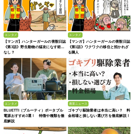
エンタメ
エンタメ
【マンガ】ハンターガールの害獣日誌
【マンガ】ハンターガールの害獣日誌
《第3話》野生動物の猛攻になす術…
《第1話》ワクワクの移住と招かれざ
なし？
る隣人
エンタメ
農業ニュース
BLUETTI（ブルーティ）ポータブル
ゴキブリ駆除業者は本当に高い？ 料
電源おすすめ3選！ 特徴や種類を徹
金相場と損しない選び方を徹底解説！
底解説