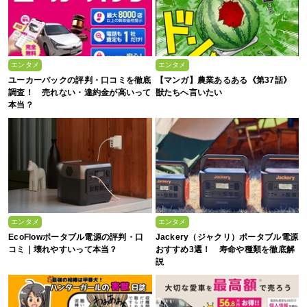
エンタメ
エンタメ
ユーカーパックの評判・口コミを徹底
【マンガ】農業あるある《第37話》
調査！ 売れない・違約金が高いって
獣たちへ言いたい
本当？
エンタメ
エンタメ
EcoFlowポータブル電源の評判・口
Jackery（ジャクリ）ポータブル電源
コミ｜壊れやすいって本当？
おすすめ3選！ 寿命や種類を徹底解
説