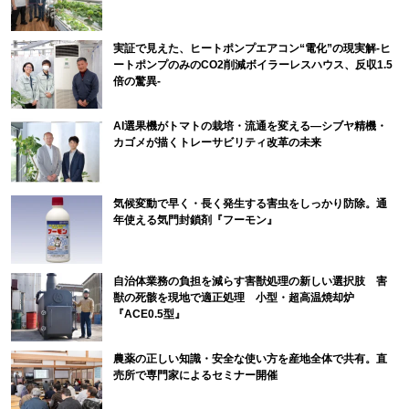
実証で見えた、ヒートポンプエアコン“電化”の現実解-ヒ
ートポンプのみのCO2削減ボイラーレスハウス、反収1.5
倍の驚異-
AI選果機がトマトの栽培・流通を変える―シブヤ精機・
カゴメが描くトレーサビリティ改革の未来
気候変動で早く・長く発生する害虫をしっかり防除。通
年使える気門封鎖剤『フーモン』
自治体業務の負担を減らす害獣処理の新しい選択肢 害
獣の死骸を現地で適正処理 小型・超高温焼却炉
『ACE0.5型』
農薬の正しい知識・安全な使い方を産地全体で共有。直
売所で専門家によるセミナー開催