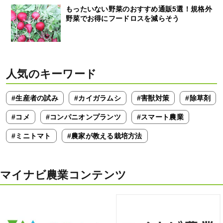
もったいない野菜のおすすめ通販5選！規格外
野菜でお得にフードロスを減らそう
人気のキーワード
#生産者の試み
#カイガラムシ
#害獣対策
#除草剤
#コメ
#コンパニオンプランツ
#スマート農業
#ミニトマト
#農家が教える栽培方法
マイナビ農業コンテンツ