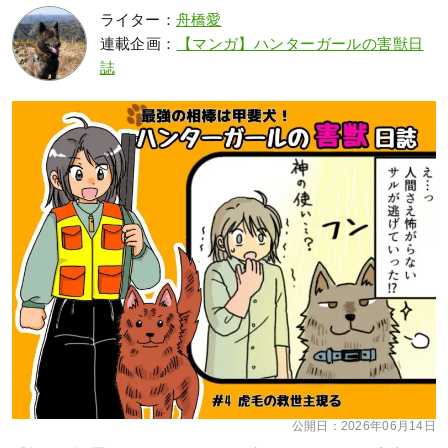
ライター：
舟橋愛
連載企画：
【マンガ】ハンターガールの害獣日
誌
公開日：
2026年06月14日