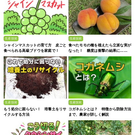
生産技術
生産技術
シャインマスカットの育て方 皮ごと
食べたモモの種を植えたら立派な実が
食べられる高級ブドウを家庭で！
なった！ 糖度は衝撃の結果に……
生産技術
生産技術
もう処分に困らない！ 培養土をリサ
コガネムシとは？ 特徴から防除方法
イクルする方法
まで、農家が詳しく解説