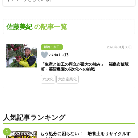
佐藤美紀
の記事一覧
販路・加工
2026年01月30日
+13
「生産と加工の両立が最大の強み」 福島市飯坂
町・菱沼農園の6次化への挑戦
六次化
六次産業化
人気記事ランキング
もう処分に困らない！ 培養土をリサイクルす