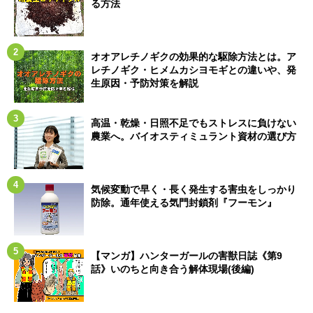
る方法
オオアレチノギクの効果的な駆除方法とは。ア
レチノギク・ヒメムカシヨモギとの違いや、発
生原因・予防対策を解説
高温・乾燥・日照不足でもストレスに負けない
農業へ。バイオスティミュラント資材の選び方
気候変動で早く・長く発生する害虫をしっかり
防除。通年使える気門封鎖剤『フーモン』
【マンガ】ハンターガールの害獣日誌《第9
話》いのちと向き合う解体現場(後編)