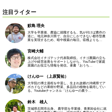
注目ライター
鮫島 理央
大学を卒業後、農協に就職するも、気が付けば農作の
道に。地元神奈川県で、自分にしかできない都市型農
業を実現するため、暗中模索の毎日。収穫よりも…
宮崎大輔
株式会社イチゴテック代表取締役。イチゴ農園の立ち
上げや経営改善をサポートしながら、YouTubeで家庭
菜園のお役立ち情報を発信。著書『おうち…
けんゆー （上原賢祐）
大学院の博士過程を中退し、生まれ故郷の沖縄県でア
ボカドなどの果樹や野菜、多品目の植物を栽培してい
る。Youtubeチャンネル「けんゆーの農ラ…
鈴木 雄人
茨城県石岡市出身。 農学部を卒業後、青果卸会社に就