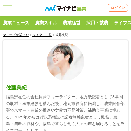
ログイン
農業ニュース
農業スキル
農業経営
採用・就農
ライフ
マイナビ農業TOP
>
ライター一覧
> 佐藤美紀
佐藤美紀
福島県在住の会社員兼フリーライター。地方紙記者として8年間
の取材・執筆経験を積んだ後、地元市役所に転職し、農業関係部
署でスマート農業の推進や労働力不足対策、補助金事業に携わ
る。2025年からは行政系雑誌の記者兼編集者として勤務。農
業・農政の取材や、福島で暮らし働く人々の声を届けることをラ
イフワークとしている。