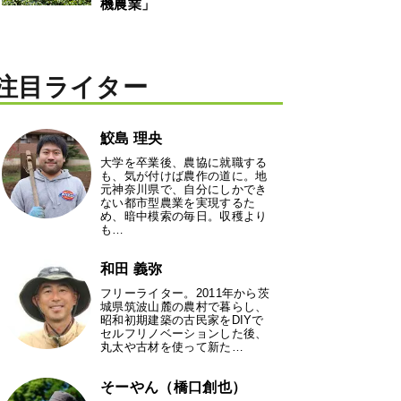
機農業」
注目ライター
鮫島 理央
大学を卒業後、農協に就職する
も、気が付けば農作の道に。地
元神奈川県で、自分にしかでき
ない都市型農業を実現するた
め、暗中模索の毎日。収穫より
も…
和田 義弥
フリーライター。2011年から茨
城県筑波山麓の農村で暮らし、
昭和初期建築の古民家をDIYで
セルフリノベーションした後、
丸太や古材を使って新た…
そーやん（橋口創也）