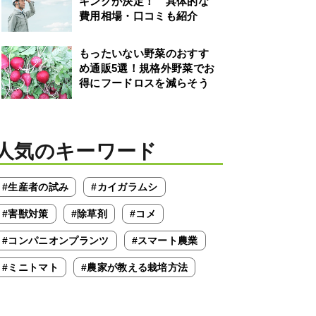
キングが決定！ 具体的な
費用相場・口コミも紹介
もったいない野菜のおすす
め通販5選！規格外野菜でお
得にフードロスを減らそう
人気のキーワード
#生産者の試み
#カイガラムシ
#害獣対策
#除草剤
#コメ
#コンパニオンプランツ
#スマート農業
#ミニトマト
#農家が教える栽培方法