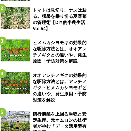
トマトは見切り、ナスは粘
る。猛暑を乗り切る夏野菜
の管理術【DIY的半農生活
Vol.54】
ヒメムカシヨモギの効果的
な駆除方法とは。オオアレ
チノギクとの違いや、発生
原因・予防対策を解説
オオアレチノギクの効果的
な駆除方法とは。アレチノ
ギク・ヒメムカシヨモギと
の違いや、発生原因・予防
対策を解説
慣行農業を上回る単収と安
定生産。元オムロンの技術
者が挑む「データ活用型有