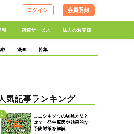
ログイン
会員登録
情報
関連サービス
法人のお客様
連載
漫画
特集
人気記事ランキング
コニシキソウの駆除方法と
は？ 発生原因や効果的な
予防対策を解説