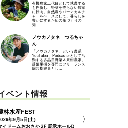
有機農家二代目として就農する
も挫折し、野菜を売らない農家
に転向。自然農やパーマカルチ
ャーをベースとして、暮らしを
豊かにするための畑づくりの
知…
ノウカノタネ つるちゃ
ん
「ノウカノタネ」という農系
YouTuber、Podcasterとして活
動する多品目野菜＆果樹農家。
落葉果樹を専門にフリーランス
園芸指導員とし…
イベント情報
農林水産FEST
2026年9月5日(土)
マイドームおおさか 2F 展示ホールD