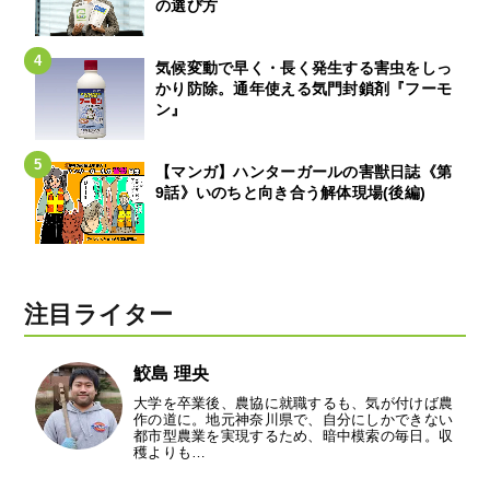
の選び方
気候変動で早く・長く発生する害虫をしっ
かり防除。通年使える気門封鎖剤『フーモ
ン』
【マンガ】ハンターガールの害獣日誌《第
9話》いのちと向き合う解体現場(後編)
注目ライター
鮫島 理央
大学を卒業後、農協に就職するも、気が付けば農
作の道に。地元神奈川県で、自分にしかできない
都市型農業を実現するため、暗中模索の毎日。収
穫よりも…