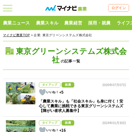
ログイン
農業ニュース
農業スキル
農業経営
採用・就農
ライフ
マイナビ農業TOP
> 企業:
東京グリーンシステムズ株式会社
東京グリーンシステムズ株式会
社
の記事一覧
タイアップ
就農
2026年07月07日
+5
「農業スキル」も「社会スキル」も身に付く！安
心して農業に挑戦できる東京グリーンシステムズ
【障がい者求人募集中】
タイアップ
就農
2024年01月30日
+16