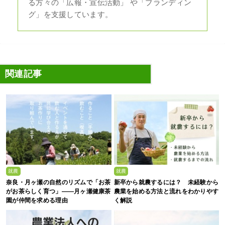
る方々の「広報・宣伝活動」 や「ブランディン
グ」を支援しています。
関連記事
就農
就農
奈良・月ヶ瀬の自然のリズムで「お茶
新卒から就農するには？ 未経験から
がお茶らしく育つ」――月ヶ瀬健康茶
農業を始める方法と流れをわかりやす
園が仲間を求める理由
く解説