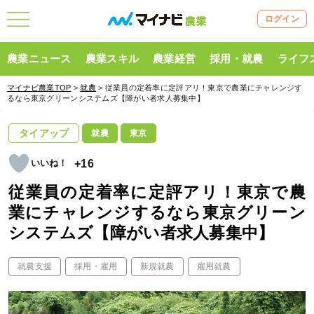
ログイン
農業ニュース
農業スキル
農業経営
採用・就農
ライフ
マイナビ農業TOP
>
就農
> 従業員の定着率に定評アリ！東京で農業にチャレンジす
るなら東京グリーンシステムズ【障がい者求人募集中】
タイアップ
就農
東京
+16
従業員の定着率に定評アリ！東京で農
業にチャレンジするなら東京グリーン
システムズ【障がい者求人募集中】
就農支援
採用・雇用
新規就農
雇用就農