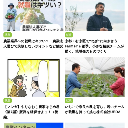
就農
就農
農業業界への就職はキツい？ 農業法
京都・右京区で“ねぎ”に向き合う
人選びで失敗しないポイントなど解説
Farmer’ｓ都季。小さな精鋭チームが
描く、地域発のものづくり
就農
就農
【マンガ】やりなおし農家はじめ君
いちごで奈良の農を育む。若いチーム
《第7話》販路を確保せよっ！（後
が裁量を持って挑む株式会社UEDA
編）