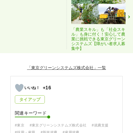
「農業スキル」も「社会スキ
ル」も身に付く！安心して農
業に挑戦できる東京グリーン
システムズ【障がい者求人募
集中】
「東京グリーンシステムズ株式会社」
+16
タイアップ
関連キーワード
#東京
#東京グリーンシステムズ株式会社
#就農支援
#採用・雇用
#新規就農
#雇用就農