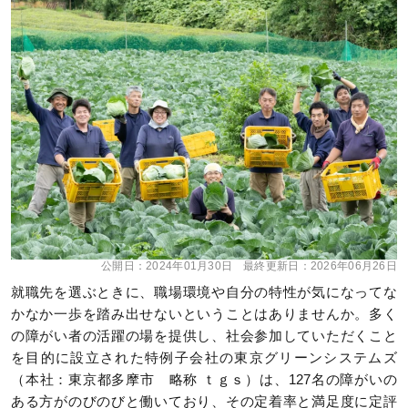
公開日：
2024年01月30日
最終更新日：
2026年06月26日
就職先を選ぶときに、職場環境や自分の特性が気になってな
かなか一歩を踏み出せないということはありませんか。多く
の障がい者の活躍の場を提供し、社会参加していただくこと
を目的に設立された特例子会社の東京グリーンシステムズ
（本社：東京都多摩市 略称 ｔｇｓ）は、127名の障がいの
ある方がのびのびと働いており、その定着率と満足度に定評