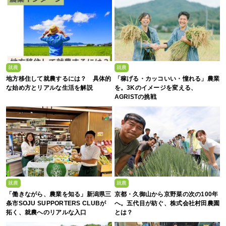
就農
就農
地方移住して就農するには？ 具体的
「稼げる・カッコいい・憧れる」農業
な始め方とリアルな生活を解説
を。3Kのイメージを変える、
AGRISTの挑戦
就農
就農
「働きながら、農業を知る」新潟県三
京都・久御山から京野菜の次の100年
条市SOJU SUPPORTERS CLUBが
へ。五代目が紡ぐ、株式会社村田農園
拓く、就農へのリアルな入口
とは？