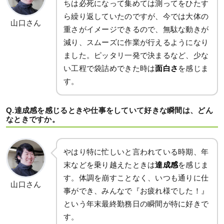
ちは必死になって集めては測ってをひたす
ら繰り返していたのですが、今では大体の
山口さん
重さがイメージできるので、無駄な動きが
減り、スムーズに作業が行えるようになり
ました。ピッタリ一発で決まるなど、少な
い工程で袋詰めできた時は
面白さ
を感じま
す。
Q.達成感を感じるときや仕事をしていて好きな瞬間は、どん
なときですか。
やはり特に忙しいと言われている時期、年
末などを乗り越えたときは
達成感
を感じま
す。体調を崩すことなく、いつも通りに仕
山口さん
事ができ、みんなで『お疲れ様でした！』
という年末最終勤務日の瞬間が特に好きで
す。