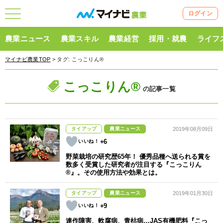
ログイン
農業ニュース
農業スキル
農業経営
採用・就農
ライフ
マイナビ農業TOP
> タグ:
こっこりん®
こっこりん®
の記事一覧
タイアップ
農業ニュース
2019年08月09日
+6
野菜栽培の研究歴65年！ 優秀品種へ送られる賞を
数多く受賞した研究者が注目する『こっこりん
®』。その使用方法や効果とは。
タイアップ
農業ニュース
2019年01月30日
+9
連作障害、軟腐病、青枯病…JAS有機肥料『こっ