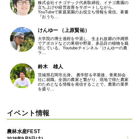
株式会社イチゴテック代表取締役。イチゴ農園の
立ち上げや経営改善をサポートしながら、
YouTubeで家庭菜園のお役立ち情報を発信。著書
『おうち…
けんゆー （上原賢祐）
大学院の博士過程を中退し、生まれ故郷の沖縄県
でアボカドなどの果樹や野菜、多品目の植物を栽
培している。Youtubeチャンネル「けんゆーの農
ラ…
鈴木 雄人
茨城県石岡市出身。 農学部を卒業後、青果卸会
社に就職。全国の農家と繋がり、現地で得た農家
のためとなる情報を発信することで、農業の業界
を盛り…
イベント情報
農林水産FEST
2026年9月5日(土)