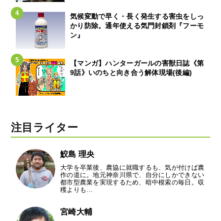
気候変動で早く・長く発生する害虫をしっ
かり防除。通年使える気門封鎖剤『フーモ
ン』
【マンガ】ハンターガールの害獣日誌《第
9話》いのちと向き合う解体現場(後編)
注目ライター
鮫島 理央
大学を卒業後、農協に就職するも、気が付けば農
作の道に。地元神奈川県で、自分にしかできない
都市型農業を実現するため、暗中模索の毎日。収
穫よりも…
宮崎大輔