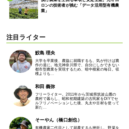
ロンの技術者が挑む「データ活用型有機農
業」
注目ライター
鮫島 理央
大学を卒業後、農協に就職するも、気が付けば農
作の道に。地元神奈川県で、自分にしかできない
都市型農業を実現するため、暗中模索の毎日。収
穫よりも…
和田 義弥
フリーライター。2011年から茨城県筑波山麓の
農村で暮らし、昭和初期建築の古民家をDIYでセ
ルフリノベーションした後、丸太や古材を使って
新た…
そーやん（橋口創也）
有機農家二代目として就農するも挫折し、野菜を