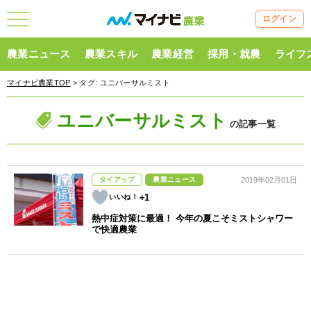
ログイン
農業ニュース
農業スキル
農業経営
採用・就農
ライフ
マイナビ農業TOP
> タグ:
ユニバーサルミスト
ユニバーサルミスト
の記事一覧
タイアップ
農業ニュース
2019年02月01日
+1
熱中症対策に最適！ 今年の夏こそミストシャワー
で快適農業