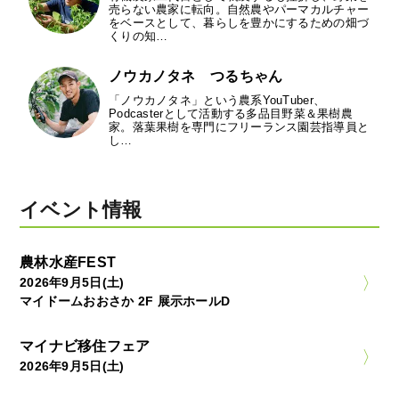
売らない農家に転向。自然農やパーマカルチャー
をベースとして、暮らしを豊かにするための畑づ
くりの知…
ノウカノタネ つるちゃん
「ノウカノタネ」という農系YouTuber、
Podcasterとして活動する多品目野菜＆果樹農
家。落葉果樹を専門にフリーランス園芸指導員と
し…
イベント情報
農林水産FEST
2026年9月5日(土)
マイドームおおさか 2F 展示ホールD
マイナビ移住フェア
2026年9月5日(土)