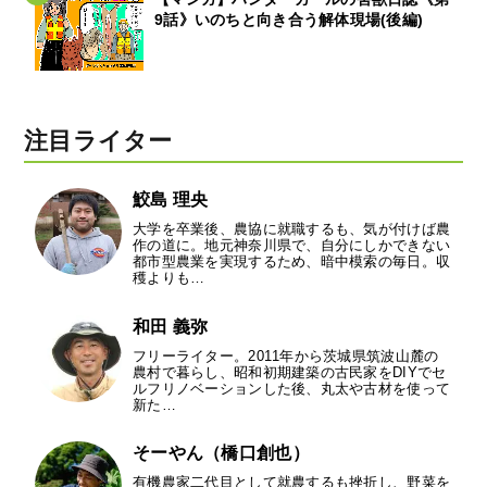
9話》いのちと向き合う解体現場(後編)
注目ライター
鮫島 理央
大学を卒業後、農協に就職するも、気が付けば農
作の道に。地元神奈川県で、自分にしかできない
都市型農業を実現するため、暗中模索の毎日。収
穫よりも…
和田 義弥
フリーライター。2011年から茨城県筑波山麓の
農村で暮らし、昭和初期建築の古民家をDIYでセ
ルフリノベーションした後、丸太や古材を使って
新た…
そーやん（橋口創也）
有機農家二代目として就農するも挫折し、野菜を