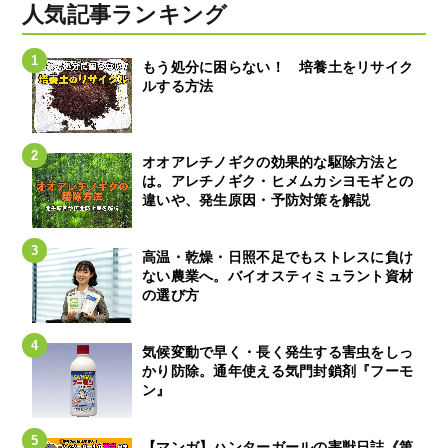
人気記事ランキング
もう処分に困らない！ 培養土をリサイク
ルする方法
オオアレチノギクの効果的な駆除方法と
は。アレチノギク・ヒメムカシヨモギとの
違いや、発生原因・予防対策を解説
高温・乾燥・日照不足でもストレスに負け
ない農業へ。バイオスティミュラント資材
の選び方
気候変動で早く・長く発生する害虫をしっ
かり防除。通年使える気門封鎖剤『フーモ
ン』
【マンガ】ハンターガールの害獣日誌《第