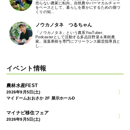
売らない農家に転向。自然農やパーマカルチャー
をベースとして、暮らしを豊かにするための畑づ
くりの知…
ノウカノタネ つるちゃん
「ノウカノタネ」という農系YouTuber、
Podcasterとして活動する多品目野菜＆果樹農
家。落葉果樹を専門にフリーランス園芸指導員と
し…
イベント情報
農林水産FEST
2026年9月5日(土)
マイドームおおさか 2F 展示ホールD
マイナビ移住フェア
2026年9月5日(土)