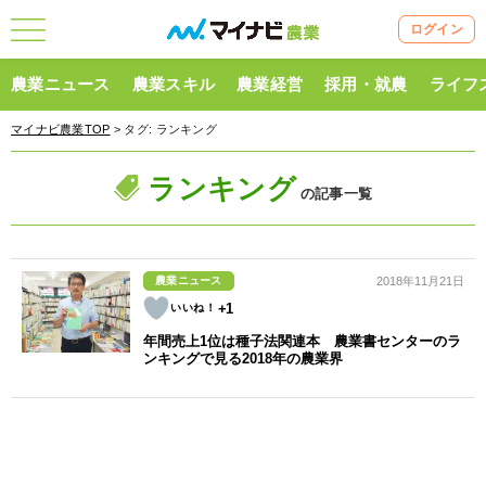
ログイン
農業ニュース
農業スキル
農業経営
採用・就農
ライフ
マイナビ農業TOP
> タグ:
ランキング
ランキング
の記事一覧
農業ニュース
2018年11月21日
+1
年間売上1位は種子法関連本 農業書センターのラ
ンキングで見る2018年の農業界