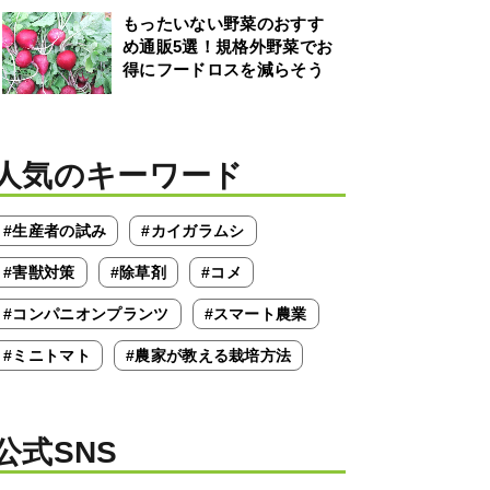
もったいない野菜のおすす
め通販5選！規格外野菜でお
得にフードロスを減らそう
人気のキーワード
#生産者の試み
#カイガラムシ
#害獣対策
#除草剤
#コメ
#コンパニオンプランツ
#スマート農業
#ミニトマト
#農家が教える栽培方法
公式SNS