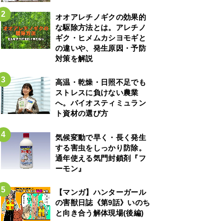
オオアレチノギクの効果的
な駆除方法とは。アレチノ
ギク・ヒメムカシヨモギと
の違いや、発生原因・予防
対策を解説
高温・乾燥・日照不足でも
ストレスに負けない農業
へ。バイオスティミュラン
ト資材の選び方
気候変動で早く・長く発生
する害虫をしっかり防除。
通年使える気門封鎖剤『フ
ーモン』
【マンガ】ハンターガール
の害獣日誌《第9話》いのち
と向き合う解体現場(後編)