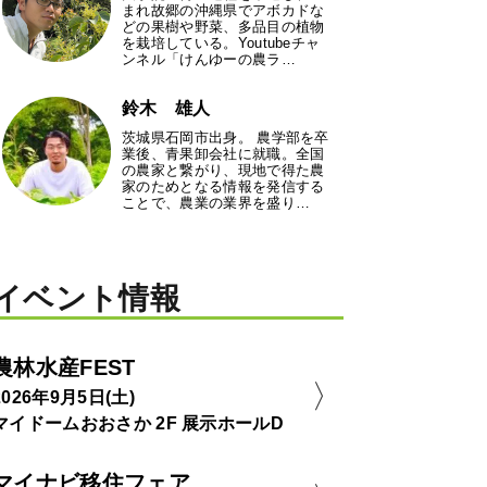
まれ故郷の沖縄県でアボカドな
どの果樹や野菜、多品目の植物
を栽培している。Youtubeチャ
ンネル「けんゆーの農ラ…
鈴木 雄人
茨城県石岡市出身。 農学部を卒
業後、青果卸会社に就職。全国
の農家と繋がり、現地で得た農
家のためとなる情報を発信する
ことで、農業の業界を盛り…
イベント情報
農林水産FEST
2026年9月5日(土)
マイドームおおさか 2F 展示ホールD
マイナビ移住フェア