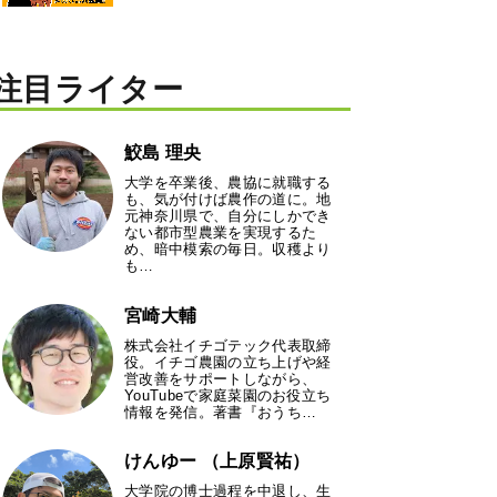
注目ライター
鮫島 理央
大学を卒業後、農協に就職する
も、気が付けば農作の道に。地
元神奈川県で、自分にしかでき
ない都市型農業を実現するた
め、暗中模索の毎日。収穫より
も…
宮崎大輔
株式会社イチゴテック代表取締
役。イチゴ農園の立ち上げや経
営改善をサポートしながら、
YouTubeで家庭菜園のお役立ち
情報を発信。著書『おうち…
けんゆー （上原賢祐）
大学院の博士過程を中退し、生