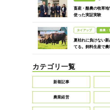
畜産・酪農の牧草地
使った実証実験
タイアップ
酪農・
夏枯れに負けない新
てる。飼料生産で農
カテゴリ一覧
新着記事
農業経営