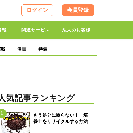
ログイン
会員登録
情報
関連サービス
法人のお客様
連載
漫画
特集
人気記事ランキング
もう処分に困らない！ 培
養土をリサイクルする方法