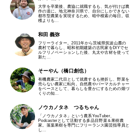
大学を卒業後、農協に就職するも、気が付けば農
作の道に。地元神奈川県で、自分にしかできない
都市型農業を実現するため、暗中模索の毎日。収
穫よりも…
和田 義弥
フリーライター。2011年から茨城県筑波山麓の
農村で暮らし、昭和初期建築の古民家をDIYでセ
ルフリノベーションした後、丸太や古材を使って
新た…
そーやん（橋口創也）
有機農家二代目として就農するも挫折し、野菜を
売らない農家に転向。自然農やパーマカルチャー
をベースとして、暮らしを豊かにするための畑づ
くりの知…
ノウカノタネ つるちゃん
「ノウカノタネ」という農系YouTuber、
Podcasterとして活動する多品目野菜＆果樹農
家。落葉果樹を専門にフリーランス園芸指導員と
し…