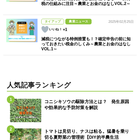
税の仕組みに注目～農業とお金のはなしVOL.2～
タイアップ
農業ニュース
2025年02月25日
+1
減税につながる特例措置も！？確定申告の前に知
っておきたい税金のしくみ～農業とお金のはなし
VOL.1～
人気記事ランキング
コニシキソウの駆除方法とは？ 発生原因
や効果的な予防対策を解説
トマトは見切り、ナスは粘る。猛暑を乗り
切る夏野菜の管理術【DIY的半農生活