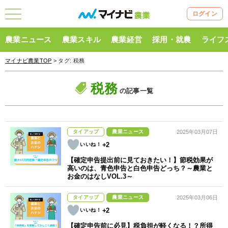
ログイン
農業ニュース
農業スキル
農業経営
採用・就農
ライフ
マイナビ農業TOP
> タグ:
税務
税務
の記事一覧
タイアップ
農業ニュース
2025年03月07日
+2
【確定申告提出前に見ておきたい！】節税効果が
高いのは、青色申告と白色申告どっち？～農業と
お金のはなしVOL.3～
タイアップ
農業ニュース
2025年03月06日
+2
【確定申告前に必見】税負担が軽くなる！？所得