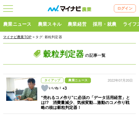
ログイン
農業ニュース
農業スキル
農業経営
採用・就農
ライフ
マイナビ農業TOP
> タグ:
穀粒判定器
穀粒判定器
の記事一覧
タイアップ
農業ニュース
2022年07月20日
+3
“売れるコメ作り”に必須の「データ活用経営」と
は!? 消費量減少、気候変動…激動のコメ作り戦
略の核は穀粒判定器！