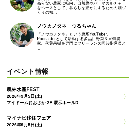
売らない農家に転向。自然農やパーマカルチャー
をベースとして、暮らしを豊かにするための畑づ
くりの知…
ノウカノタネ つるちゃん
「ノウカノタネ」という農系YouTuber、
Podcasterとして活動する多品目野菜＆果樹農
家。落葉果樹を専門にフリーランス園芸指導員と
し…
イベント情報
農林水産FEST
2026年9月5日(土)
マイドームおおさか 2F 展示ホールD
マイナビ移住フェア
2026年9月5日(土)