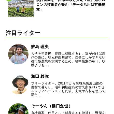
ロンの技術者が挑む「データ活用型有機農
業」
注目ライター
鮫島 理央
大学を卒業後、農協に就職するも、気が付けば農
作の道に。地元神奈川県で、自分にしかできない
都市型農業を実現するため、暗中模索の毎日。収
穫よりも…
和田 義弥
フリーライター。2011年から茨城県筑波山麓の
農村で暮らし、昭和初期建築の古民家をDIYでセ
ルフリノベーションした後、丸太や古材を使って
新た…
そーやん（橋口創也）
有機農家二代目として就農するも挫折し、野菜を