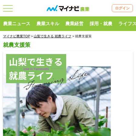
ログイン
農業ニュース
農業スキル
農業経営
採用・就農
ライフ
マイナビ農業TOP
>
山梨で生きる 就農ライフ
> 就農支援策
就農支援策