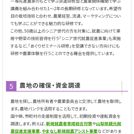
ー等先進農家のもとで学ぶ派遣研修型と農業関係機関で学ぶ
講義を組み合わせた1〜2年の長期研修となっています。希望作
目の栽培技術と合わせ、農業経営、流通、マーケティングについ
ても学ぶことができる魅力的な研修です。
この他、50歳以上のシニア世代の方を対象に、就農に向けて果
樹や野菜の技術習得を行う「シニア世代就農促進事業」も実施
するなど、「あぐりゼミナール研修」を受講できない方向けにも
研修や農業体験を行うことのできる機会を提供しています。
農地の確保・資金調達
5
農地を探し、農地所有者や農業委員会と交渉して農地を取得し
ます。農地バンクを活用することもできます。
国や県、市町村の支援制度を活用して、初期投資や運転資金を
調達します。例えば、
新規就農者育成総合対策
や
山梨県親元就
農促進支援事業
、
やまなし新規就農アシスト事業
などがありま