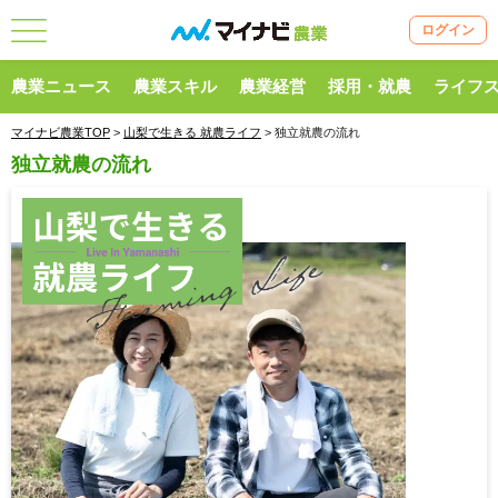
ログイン
農業ニュース
農業スキル
農業経営
採用・就農
ライフ
マイナビ農業TOP
>
山梨で生きる 就農ライフ
> 独立就農の流れ
独立就農の流れ