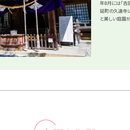
年8月には「吉
延町の久遠寺
と美しい庭園が