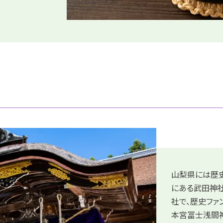
山梨県には歴
にある武田神
社で、歴史ファ
本宮冨士浅間