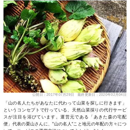
公開日：
2017年07月29日
最終更新日：
2020年02月04日
「山の名人たちがあなたに代わって山菜を探しに行きます」
というコンセプトで行っている、天然山菜採りの代行サービ
スが注目を浴びています。運営元である「あきた森の宅配
便」代表の栗山さんに、”山の名人”こと地元の年配の方々につ