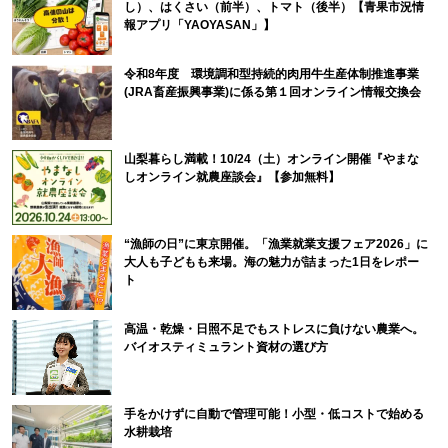
し）、はくさい（前半）、トマト（後半）【青果市況情
報アプリ「YAOYASAN」】
令和8年度 環境調和型持続的肉用牛生産体制推進事業
(JRA畜産振興事業)に係る第１回オンライン情報交換会
山梨暮らし満載！10/24（土）オンライン開催『やまな
しオンライン就農座談会』【参加無料】
“漁師の日”に東京開催。「漁業就業支援フェア2026」に
大人も子どもも来場。海の魅力が詰まった1日をレポー
ト
高温・乾燥・日照不足でもストレスに負けない農業へ。
バイオスティミュラント資材の選び方
手をかけずに自動で管理可能！小型・低コストで始める
水耕栽培