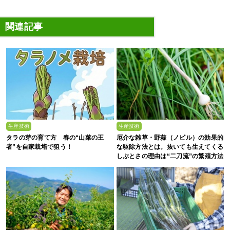
関連記事
生産技術
生産技術
タラの芽の育て方 春の“山菜の王
厄介な雑草・野蒜（ノビル）の効果的
者”を自家栽培で狙う！
な駆除方法とは。抜いても生えてくる
しぶとさの理由は“二刀流”の繁殖方法
にあった？