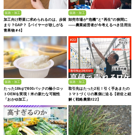
販路・加工
販路・加工
加工向け野菜に求められるのは、歩留
卸売市場が“危機”と“再生”の狭間に
まり？GAP？【バイヤーが欲しがる
――農業経営者が今考えるべき活用法
青果物＃4】
販路・加工
販路・加工
たった18kgで800パックの極小ロッ
取引先はたった2社！引く手あまたの
トOEMを実現！米の新たな可能性
トマトづくりの裏側に迫る【岩佐と紐
「おかゆ加工」
解く戦略農業#22】