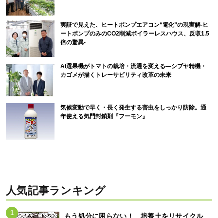
実証で見えた、ヒートポンプエアコン“電化”の現実解-ヒ
ートポンプのみのCO2削減ボイラーレスハウス、反収1.5
倍の驚異-
AI選果機がトマトの栽培・流通を変える―シブヤ精機・
カゴメが描くトレーサビリティ改革の未来
気候変動で早く・長く発生する害虫をしっかり防除。通
年使える気門封鎖剤『フーモン』
人気記事ランキング
もう処分に困らない！ 培養土をリサイクル