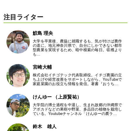
注目ライター
鮫島 理央
大学を卒業後、農協に就職するも、気が付けば農作
の道に。地元神奈川県で、自分にしかできない都市
型農業を実現するため、暗中模索の毎日。収穫より
も…
宮崎大輔
株式会社イチゴテック代表取締役。イチゴ農園の立
ち上げや経営改善をサポートしながら、YouTubeで
家庭菜園のお役立ち情報を発信。著書『おうち…
けんゆー （上原賢祐）
大学院の博士過程を中退し、生まれ故郷の沖縄県で
アボカドなどの果樹や野菜、多品目の植物を栽培し
ている。Youtubeチャンネル「けんゆーの農ラ…
鈴木 雄人