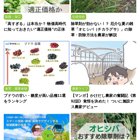
販路・加工
生産技術
「高すぎる」は本当か？ 物価高時代
除草剤が効かない！？ 厄介な夏の雑
に知っておきたい“適正価格”の正体
草「オヒシバ（チカラグサ）」の除
草・防除方法を農家が解説
食育・農業体験
農家ライフ
ブドウの甘い・糖度が高い品種11選
【マンガ】かけだし農家の奮闘記《第
をランキング
92話》覚悟を決めた！ ついに施設ナ
ス農家デビュー