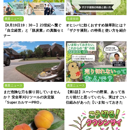
農業ニュース
生産技術
【8月19日19：30～】23世紀へ繋ぐ
オヒシバに効くおすすめ除草剤とは？
「自立経営」と「脱炭素」の真髄セミ
「ザクサ液剤」の特長と使い方を紹介
ナー
農業ニュース
農業ニュース
まだ危険な刃を振り回していません
【第1話】スーパーの野菜、あって当
か？ 安全草刈りツールの決定版
たり前だと思っていたら、実はすごい
「SuperカルマーPRO」
仕組みがあった【いま知っておきた
い、これからの”食”の話】