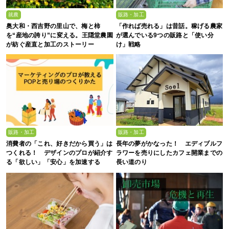
就農
販路・加工
奥大和・西吉野の里山で、梅と柿
「作れば売れる」は昔話。稼げる農家
を“産地の誇り”に変える。王隠堂農園
が選んでいる9つの販路と「使い分
が紡ぐ産直と加工のストーリー
け」戦略
販路・加工
販路・加工
消費者の「これ、好きだから買う」は
長年の夢がかなった！ エディブルフ
つくれる！ デザインのプロが紹介す
ラワーを売りにしたカフェ開業までの
る「欲しい」「安心」を加速する
長い道のり
POPと売り場のつくり方