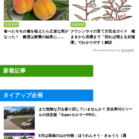
生産技術
生産技術
食べたモモの種を植えたら立派な実が
クウシンサイの育て方完全ガイド 種
なった！ 糖度は衝撃の結果に……
まきから収穫まで「切れば増える好循
環」でわかりやすく解説
Recommended by
新着記事
タイアップ企画
まだ危険な刃を振り回していませんか？ 安全草刈りツー
ルの決定版「SuperカルマーPRO」
8月は高値の山が分散：ほうれんそう・きゅうり（通