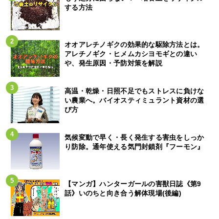
する方法
オオアレチノギクの効果的な駆除方法とは。
アレチノギク・ヒメムカシヨモギとの違い
や、発生原因・予防対策を解説
高温・乾燥・日照不足でもストレスに負けな
い農業へ。バイオスティミュラント資材の選
び方
気候変動で早く・長く発生する害虫をしっか
り防除。通年使える気門封鎖剤『フーモン』
【マンガ】ハンターガールの害獣日誌《第9
話》いのちと向き合う解体現場(後編)