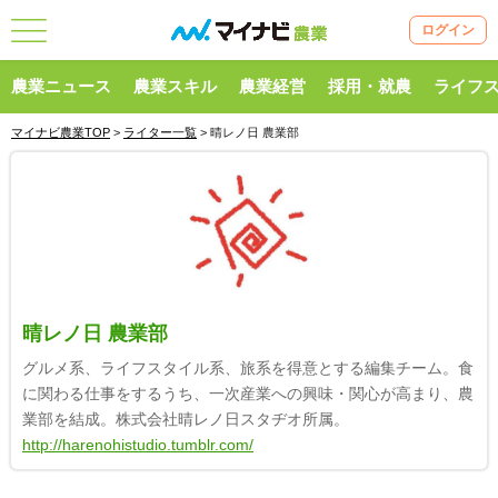
ログイン
農業ニュース
農業スキル
農業経営
採用・就農
ライフ
マイナビ農業TOP
>
ライター一覧
> 晴レノ日 農業部
晴レノ日 農業部
グルメ系、ライフスタイル系、旅系を得意とする編集チーム。食
に関わる仕事をするうち、一次産業への興味・関心が高まり、農
業部を結成。株式会社晴レノ日スタヂオ所属。
http://harenohistudio.tumblr.com/