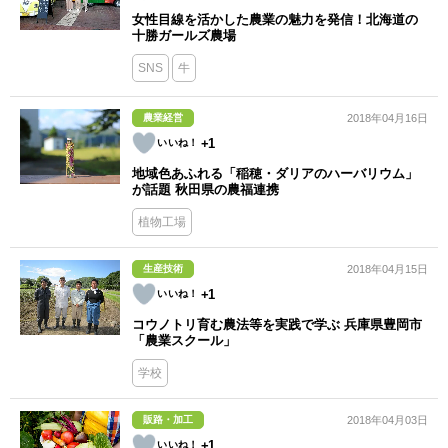
女性目線を活かした農業の魅力を発信！北海道の
十勝ガールズ農場
SNS
牛
農業経営
2018年04月16日
+1
地域色あふれる「稲穂・ダリアのハーバリウム」
が話題 秋田県の農福連携
植物工場
生産技術
2018年04月15日
+1
コウノトリ育む農法等を実践で学ぶ 兵庫県豊岡市
「農業スクール」
学校
販路・加工
2018年04月03日
+1