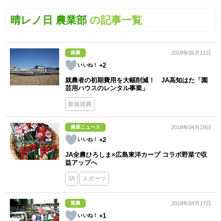
晴レノ日 農業部
の記事一覧
就農
2018年05月11日
+2
就農者の初期費用を大幅削減！ JA高知はた「園
芸用ハウスのレンタル事業」
新規就農
農業ニュース
2018年04月19日
+2
JA全農ひろしま×広島東洋カープ コラボ野菜で収
益アップへ
JA
スポーツ
就農
2018年04月17日
+1