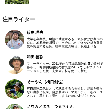
注目ライター
鮫島 理央
大学を卒業後、農協に就職するも、気が付けば農作の
道に。地元神奈川県で、自分にしかできない都市型農
業を実現するため、暗中模索の毎日。収穫よりも…
和田 義弥
フリーライター。2011年から茨城県筑波山麓の農村で
暮らし、昭和初期建築の古民家をDIYでセルフリノベ
ーションした後、丸太や古材を使って新た…
そーやん（橋口創也）
有機農家二代目として就農するも挫折し、野菜を売ら
ない農家に転向。自然農やパーマカルチャーをベース
として、暮らしを豊かにするための畑づくりの知…
ノウカノタネ つるちゃん