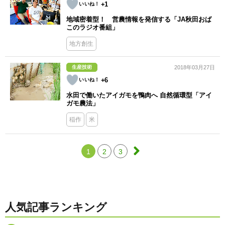
+1
地域密着型！ 営農情報を発信する「JA秋田おば
このラジオ番組」
地方創生
生産技術
2018年03月27日
+6
水田で働いたアイガモを鴨肉へ 自然循環型「アイ
ガモ農法」
稲作
米
1
2
3
人気記事ランキング