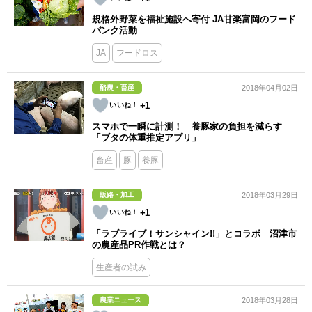
規格外野菜を福祉施設へ寄付 JA甘楽富岡のフード
バンク活動
JA
フードロス
酪農・畜産
2018年04月02日
+1
スマホで一瞬に計測！ 養豚家の負担を減らす
「ブタの体重推定アプリ」
畜産
豚
養豚
販路・加工
2018年03月29日
+1
「ラブライブ！サンシャイン!!」とコラボ 沼津市
の農産品PR作戦とは？
生産者の試み
農業ニュース
2018年03月28日