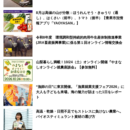
8月は高値の山が分散：ほうれんそう・きゅうり（通
し）、はくさい（前半）、トマト（後半）【青果市況情
報アプリ「YAOYASAN」】
令和8年度 環境調和型持続的肉用牛生産体制推進事業
(JRA畜産振興事業)に係る第１回オンライン情報交換会
山梨暮らし満載！10/24（土）オンライン開催『やまな
しオンライン就農座談会』【参加無料】
“漁師の日”に東京開催。「漁業就業支援フェア2026」に
大人も子どもも来場。海の魅力が詰まった1日をレポー
ト
高温・乾燥・日照不足でもストレスに負けない農業へ。
バイオスティミュラント資材の選び方