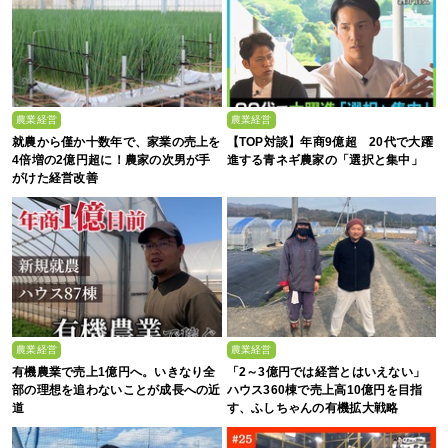
農業経営
農業経営
就農から僅か十数年で、家業の売上を
【TOP対談】年商9億超 20代で大躍
4倍増の2億円超に！農家の次男が手
進する青ネギ農家の「選択と集中」
がけた経営改善
農業経営
農業経営
有機農業で売上1億円へ。いきなり全
「2～3億円では経営とはいえない」
部の理想を追わないことが成長への近
ハウス360棟で売上高10億円を目指
道
す、ふしちゃんの有機拡大戦略