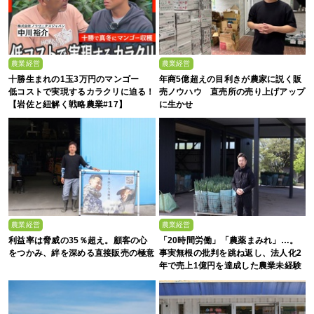
農業経営
農業経営
十勝生まれの1玉3万円のマンゴー
年商5億超えの目利きが農家に説く販
低コストで実現するカラクリに迫る！
売ノウハウ 直売所の売り上げアップ
【岩佐と紐解く戦略農業#17】
に生かせ
農業経営
農業経営
利益率は脅威の35％超え。顧客の心
「20時間労働」「農薬まみれ」…。
をつかみ、絆を深める直接販売の極意
事実無根の批判を跳ね返し、法人化2
年で売上1億円を達成した農業未経験
の若者たち