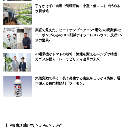
手をかけずに自動で管理可能！小型・低コストで始める
水耕栽培
実証で見えた、ヒートポンプエアコン“電化”の現実解-ヒ
ートポンプのみのCO2削減ボイラーレスハウス、反収1.5
倍の驚異-
AI選果機がトマトの栽培・流通を変える―シブヤ精機・
カゴメが描くトレーサビリティ改革の未来
気候変動で早く・長く発生する害虫をしっかり防除。通
年使える気門封鎖剤『フーモン』
人気記事ランキング