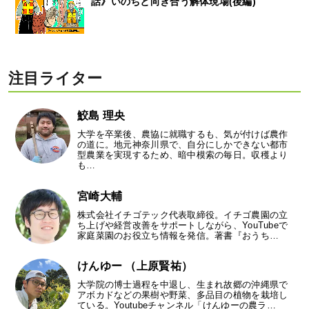
話》いのちと向き合う解体現場(後編)
注目ライター
鮫島 理央
大学を卒業後、農協に就職するも、気が付けば農作
の道に。地元神奈川県で、自分にしかできない都市
型農業を実現するため、暗中模索の毎日。収穫より
も…
宮崎大輔
株式会社イチゴテック代表取締役。イチゴ農園の立
ち上げや経営改善をサポートしながら、YouTubeで
家庭菜園のお役立ち情報を発信。著書『おうち…
けんゆー （上原賢祐）
大学院の博士過程を中退し、生まれ故郷の沖縄県で
アボカドなどの果樹や野菜、多品目の植物を栽培し
ている。Youtubeチャンネル「けんゆーの農ラ…