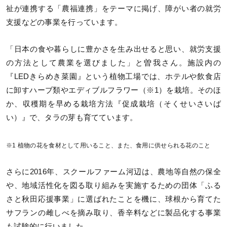
祉が連携する「農福連携」をテーマに掲げ、障がい者の就労
支援などの事業を行っています。
「日本の食や暮らしに豊かさを生み出せると思い、就労支援
の方法として農業を選びました」と曽我さん。施設内の
『LEDきらめき菜園』という植物工場では、ホテルや飲食店
に卸すハーブ類やエディブルフラワー（※1）を栽培。そのほ
か、収穫期を早める栽培方法『促成栽培（そくせいさいば
い）』で、タラの芽も育てています。
※1 植物の花を食材として用いること、また、食用に供せられる花のこと
さらに2016年、スクールファーム河辺は、農地等自然の保全
や、地域活性化を図る取り組みを実施するための団体「ふる
さと秋田応援事業」に選ばれたことを機に、球根から育てた
サフランの雌しべを摘み取り、香辛料などに製品化する事業
も試験的に行いました。