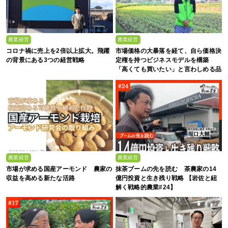
農業経営
農業経営
コロナ禍に売上を2倍以上拡大。飛躍
市場価格の大暴落を経て、自ら価格決
の背景にある3つの経営戦略
定権を持つビジネスモデルを構築
「高くても買いたい」と言わしめる品
質を生み出すのは
農業経営
農業経営
市場が求める国産アーモンド 農家の
抹茶ブームの先を読む 茶農家の14
収益を高める新たな活路
億円投資と生き残り戦略 【岩佐と紐
解く戦略的農業#24】