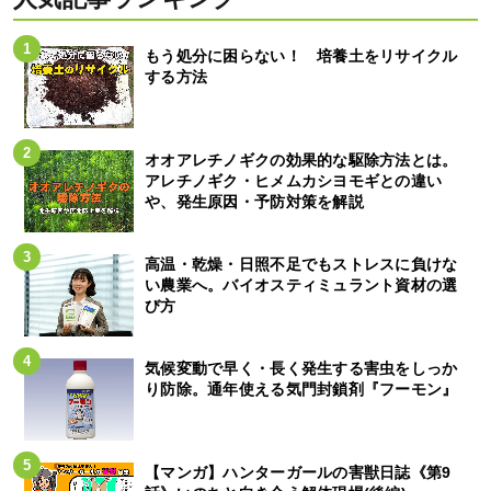
もう処分に困らない！ 培養土をリサイクル
する方法
オオアレチノギクの効果的な駆除方法とは。
アレチノギク・ヒメムカシヨモギとの違い
や、発生原因・予防対策を解説
高温・乾燥・日照不足でもストレスに負けな
い農業へ。バイオスティミュラント資材の選
び方
気候変動で早く・長く発生する害虫をしっか
り防除。通年使える気門封鎖剤『フーモン』
【マンガ】ハンターガールの害獣日誌《第9