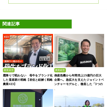
関連記事
農業経営
農業経営
霜降りで戦わない 母牛をブランド化
倒産危機から年間売上15億円の巨大
した畜産家の戦略【岩佐と紐解く戦略
企業へ。急拡大を支えたジョイントベ
農業#23】
ンチャーモデルと、徹底した「3つの
ルール」