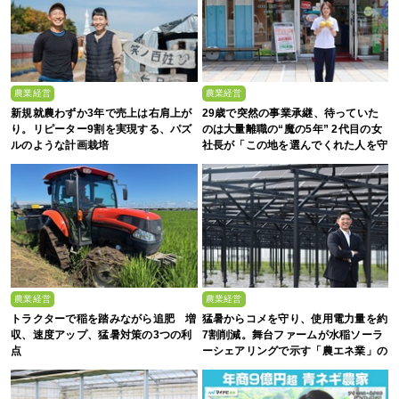
農業経営
農業経営
新規就農わずか3年で売上は右肩上が
29歳で突然の事業承継、待っていた
り。リピーター9割を実現する、パズ
のは大量離職の“魔の5年” 2代目の女
ルのような計画栽培
社長が「この地を選んでくれた人を守
る」と誓った日
農業経営
農業経営
トラクターで稲を踏みながら追肥 増
猛暑からコメを守り、使用電力量を約
収、速度アップ、猛暑対策の3つの利
7割削減。舞台ファームが水稲ソーラ
点
ーシェアリングで示す「農エネ業」の
真価