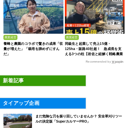
農業経営
農業経営
養蜂と農園のコラボで驚きの成果「収
同級生と起業して売上15億・
量が増えた」「栽培を諦めずにすん
125ha・販路40社超！ 急成長を支
だ」
える3つの柱【岩佐と紐解く戦略農業
#25】
Recommended by
新着記事
タイアップ企画
まだ危険な刃を振り回していませんか？ 安全草刈りツー
ルの決定版「SuperカルマーPRO」