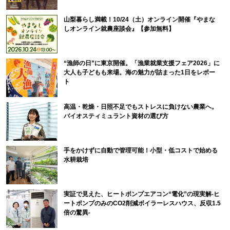
山梨暮らし満載！10/24（土）オンライン開催『やまな
しオンライン就農座談会』【参加無料】
“漁師の日”に東京開催。「漁業就業支援フェア2026」に
大人も子どもも来場。海の魅力が詰まった1日をレポー
ト
高温・乾燥・日照不足でもストレスに負けない農業へ。
バイオスティミュラント資材の選び方
手をかけずに自動で管理可能！小型・低コストで始める
水耕栽培
実証で見えた、ヒートポンプエアコン“電化”の現実解-ヒ
ートポンプのみのCO2削減ボイラーレスハウス、反収1.5
倍の驚異-