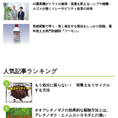
AI選果機がトマトの栽培・流通を変える―シブヤ精機・
カゴメが描くトレーサビリティ改革の未来
気候変動で早く・長く発生する害虫をしっかり防除。通
年使える気門封鎖剤『フーモン』
人気記事ランキング
もう処分に困らない！ 培養土をリサイクル
する方法
オオアレチノギクの効果的な駆除方法とは。
アレチノギク・ヒメムカシヨモギとの違い