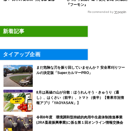
『フーモン』
Recommended by
新着記事
タイアップ企画
まだ危険な刃を振り回していませんか？ 安全草刈りツー
ルの決定版「SuperカルマーPRO」
8月は高値の山が分散：ほうれんそう・きゅうり（通
し）、はくさい（前半）、トマト（後半）【青果市況情
報アプリ「YAOYASAN」】
令和8年度 環境調和型持続的肉用牛生産体制推進事業
(JRA畜産振興事業)に係る第１回オンライン情報交換会