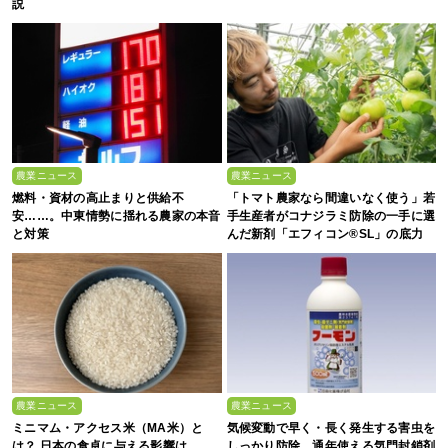
説
農業ニュース
農業ニュース
燃料・資材の高止まりと供給不
「トマト農家なら間違いなく使う」若
安……。中東情勢に揺れる農家の本音
手生産者がコナジラミ防除の一手に選
と対策
んだ新剤「エフィコン®SL」の底力
農業ニュース
農業ニュース
ミニマム・アクセス米（MA米）と
気候変動で早く・長く発生する害虫を
は？ 日本の食卓に与える影響は
しっかり防除。通年使える気門封鎖剤