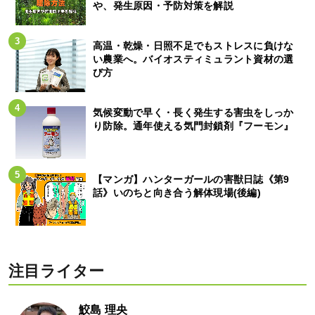
や、発生原因・予防対策を解説
高温・乾燥・日照不足でもストレスに負けな
い農業へ。バイオスティミュラント資材の選
び方
気候変動で早く・長く発生する害虫をしっか
り防除。通年使える気門封鎖剤『フーモン』
【マンガ】ハンターガールの害獣日誌《第9
話》いのちと向き合う解体現場(後編)
注目ライター
鮫島 理央