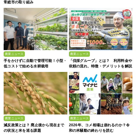
常総市の取り組み
農業ニュース
農業ニュース
手をかけずに自動で管理可能！小型・
「伐採グループ」とは？ 利用料金や
低コストで始める水耕栽培
依頼の流れ、特徴・デメリットを解説
農業ニュース
農業ニュース
減反政策とは？ 廃止後から現在まで
2026年、コメ相場は崩れるのか？令
の状況と米を巡る課題
和の米騒動の終わりを読む