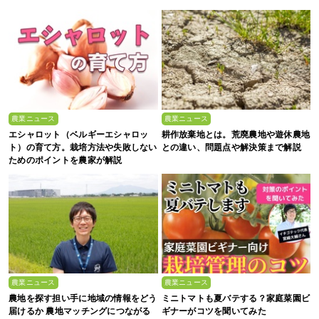
農業ニュース
農業ニュース
エシャロット（ベルギーエシャロッ
耕作放棄地とは。荒廃農地や遊休農地
ト）の育て方。栽培方法や失敗しない
との違い、問題点や解決策まで解説
ためのポイントを農家が解説
農業ニュース
農業ニュース
農地を探す担い手に地域の情報をどう
ミニトマトも夏バテする？家庭菜園ビ
届けるか 農地マッチングにつながる
ギナーがコツを聞いてみた