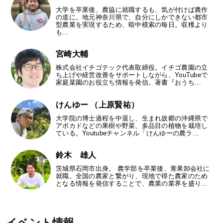
大学を卒業後、農協に就職するも、気が付けば農作
の道に。地元神奈川県で、自分にしかできない都市
型農業を実現するため、暗中模索の毎日。収穫より
も…
宮崎大輔
株式会社イチゴテック代表取締役。イチゴ農園の立
ち上げや経営改善をサポートしながら、YouTubeで
家庭菜園のお役立ち情報を発信。著書『おうち…
けんゆー （上原賢祐）
大学院の博士過程を中退し、生まれ故郷の沖縄県で
アボカドなどの果樹や野菜、多品目の植物を栽培し
ている。Youtubeチャンネル「けんゆーの農ラ…
鈴木 雄人
茨城県石岡市出身。 農学部を卒業後、青果卸会社に
就職。全国の農家と繋がり、現地で得た農家のため
となる情報を発信することで、農業の業界を盛り…
イベント情報