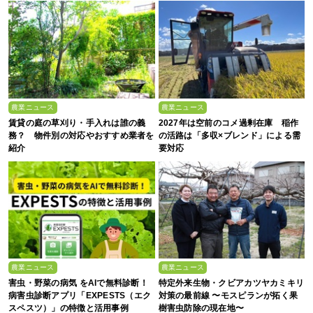
農業ニュース
農業ニュース
賃貸の庭の草刈り・手入れは誰の義
2027年は空前のコメ過剰在庫 稲作
務？ 物件別の対応やおすすめ業者を
の活路は「多収×ブレンド」による需
紹介
要対応
農業ニュース
農業ニュース
害虫・野菜の病気 をAIで無料診断！
特定外来生物・クビアカツヤカミキリ
病害虫診断アプリ「EXPESTS（エク
対策の最前線 〜モスピランが拓く果
スペスツ）」の特徴と活用事例
樹害虫防除の現在地〜