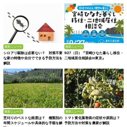
農業ニュース
農業ニュース
シロアリ駆除は必要ない？ 対策不要
9/27（日）『宮崎ひなた暮らし移住・
な家の特徴や自分でできる予防方法を
二地域居住相談会in東京』
解説
農業ニュース
農業ニュース
芝刈りのベストな頻度は？ 種類別の
トマト黄化葉巻病の症状や原因は？
年間スケジュールや具体的な手順を解
予防方法や対策を農家が解説