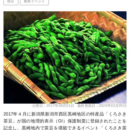
枝豆
農業イベント
公開日：
2017年08月01日
最終更新日：
2020年02月05日
2017年４月に新潟県新潟市西区黒崎地区の特産品「くろさき
茶豆」が国の地理的表示（GI）保護制度に登録されたことを
記念し、黒崎地内で茶豆を堪能できるイベント「くろさき茶