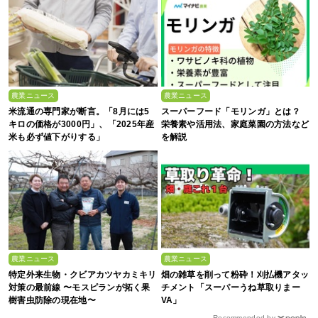
農業ニュース
農業ニュース
米流通の専門家が断言。「8月には5
スーパーフード「モリンガ」とは？
キロの価格が3000円」、「2025年産
栄養素や活用法、家庭菜園の方法など
米も必ず値下がりする」
を解説
農業ニュース
農業ニュース
特定外来生物・クビアカツヤカミキリ
畑の雑草を削って粉砕！刈払機アタッ
対策の最前線 〜モスピランが拓く果
チメント「スーパーうね草取りまー
樹害虫防除の現在地〜
VA」
Recommended by