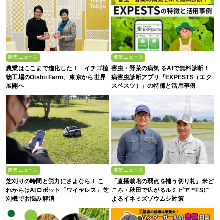
農業ニュース
農業ニュース
農業はここまで進化した！ イチゴ植
害虫・野菜の病気 をAIで無料診断！
物工場のOishii Farm、東京から世界
病害虫診断アプリ「EXPESTS（エク
展開へ
スペスツ）」の特徴と活用事例
農業ニュース
農業ニュース
芝刈りの時間と労力にさよなら！ こ
「直播栽培の弱点を補う切り札」米ど
れからはAIロボット「ワイヤレス」芝
ころ・秋田で広がるルミビア™FSに
刈機でお悩み解消
よるイネミズゾウムシ対策