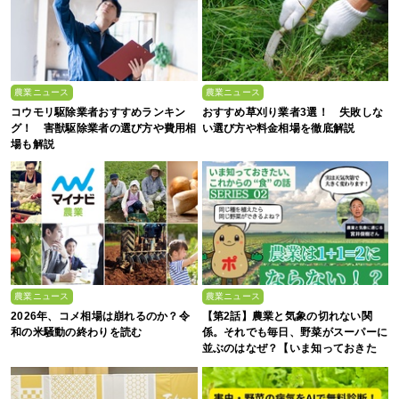
農業ニュース
農業ニュース
コウモリ駆除業者おすすめランキン
おすすめ草刈り業者3選！ 失敗しな
グ！ 害獣駆除業者の選び方や費用相
い選び方や料金相場を徹底解説
場も解説
農業ニュース
農業ニュース
2026年、コメ相場は崩れるのか？令
【第2話】農業と気象の切れない関
和の米騒動の終わりを読む
係。それでも毎日、野菜がスーパーに
並ぶのはなぜ？【いま知っておきた
い、これからの”食”の話】