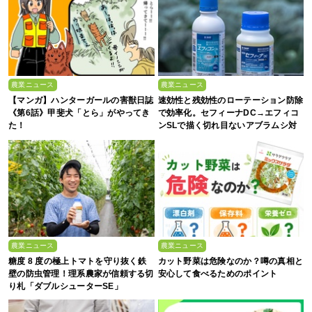
農業ニュース
農業ニュース
【マンガ】ハンターガールの害獣日誌
速効性と残効性のローテーション防除
《第6話》甲斐犬「とら」がやってき
で効率化。セフィーナDC→エフィコ
た！
ンSLで描く切れ目ないアブラムシ対
策
農業ニュース
農業ニュース
糖度 8 度の極上トマトを守り抜く鉄
カット野菜は危険なのか？噂の真相と
壁の防虫管理！理系農家が信頼する切
安心して食べるためのポイント
り札「ダブルシューターSE」