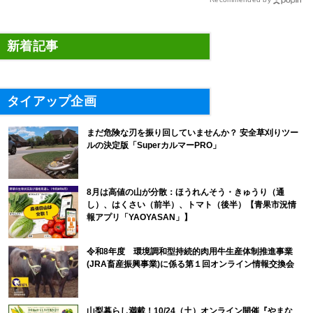
新着記事
タイアップ企画
まだ危険な刃を振り回していませんか？ 安全草刈りツー
ルの決定版「SuperカルマーPRO」
8月は高値の山が分散：ほうれんそう・きゅうり（通
し）、はくさい（前半）、トマト（後半）【青果市況情
報アプリ「YAOYASAN」】
令和8年度 環境調和型持続的肉用牛生産体制推進事業
(JRA畜産振興事業)に係る第１回オンライン情報交換会
山梨暮らし満載！10/24（土）オンライン開催『やまな