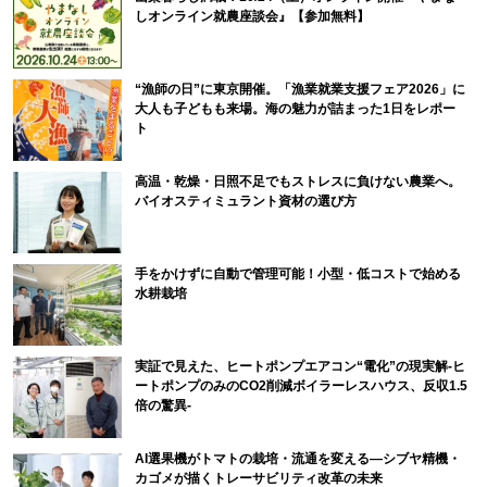
しオンライン就農座談会』【参加無料】
“漁師の日”に東京開催。「漁業就業支援フェア2026」に
大人も子どもも来場。海の魅力が詰まった1日をレポー
ト
高温・乾燥・日照不足でもストレスに負けない農業へ。
バイオスティミュラント資材の選び方
手をかけずに自動で管理可能！小型・低コストで始める
水耕栽培
実証で見えた、ヒートポンプエアコン“電化”の現実解-ヒ
ートポンプのみのCO2削減ボイラーレスハウス、反収1.5
倍の驚異-
AI選果機がトマトの栽培・流通を変える―シブヤ精機・
カゴメが描くトレーサビリティ改革の未来