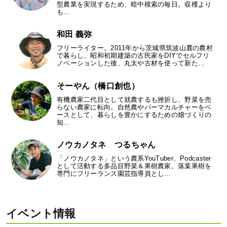
型農業を実現するため、暗中模索の毎日。収穫より
も…
和田 義弥
フリーライター。2011年から茨城県筑波山麓の農村
で暮らし、昭和初期建築の古民家をDIYでセルフリ
ノベーションした後、丸太や古材を使って新た…
そーやん（橋口創也）
有機農家二代目として就農するも挫折し、野菜を売
らない農家に転向。自然農やパーマカルチャーをベ
ースとして、暮らしを豊かにするための畑づくりの
知…
ノウカノタネ つるちゃん
「ノウカノタネ」という農系YouTuber、Podcaster
として活動する多品目野菜＆果樹農家。落葉果樹を
専門にフリーランス園芸指導員とし…
イベント情報