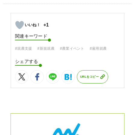
+1
関連キーワード
#就農支援
#新規就農
#農業イベント
#雇用就農
シェアする
URLをコピー