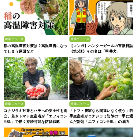
農業ニュース
農業ニュース
稲の高温障害対策は？高温障害になっ
【マンガ】ハンターガールの害獣日誌
てしまう原因など
《第5話》その名は「甲斐犬」
農業ニュース
農業ニュース
コナジラミ対策とハチへの安全性を両
「トマト農家なら間違いなく使う」若
立。若きトマト生産者が「エフィコン
手生産者がコナジラミ防除の一手に選
®SL」で描く持続可能な防除戦略
んだ新剤「エフィコン®SL」の底力